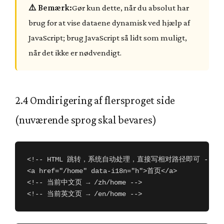
⚠️ Bemærk:
Gør kun dette, når du absolut har
brug for at vise dataene dynamisk ved hjælp af
JavaScript; brug JavaScript så lidt som muligt,
når det ikke er nødvendigt.
2.4 Omdirigering af flersproget side
(nuværende sprog skal bevares)
<!-- HTML 跳转，系统自动处理，直接写相对路径即可 -->

<a href="/home" data-i18n="h">首页</a>

<!-- 当前中文页 → /zh/home -->

<!-- 当前英文页 → /en/home -->