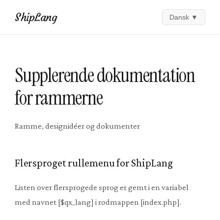
ShipLang
Dansk
▼
Supplerende dokumentation
for rammerne
Ramme, designidéer og dokumenter
Flersproget rullemenu for ShipLang
Listen over flersprogede sprog er gemt i en variabel
med navnet [$qx_lang] i rodmappen [index.php].