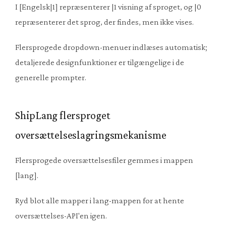
I [Engelsk|1] repræsenterer |1 visning af sproget, og |0
repræsenterer det sprog, der findes, men ikke vises.
Flersprogede dropdown-menuer indlæses automatisk;
detaljerede designfunktioner er tilgængelige i de
generelle prompter.
ShipLang flersproget
oversættelseslagringsmekanisme
Flersprogede oversættelsesfiler gemmes i mappen
[lang].
Ryd blot alle mapper i lang-mappen for at hente
oversættelses-API'en igen.