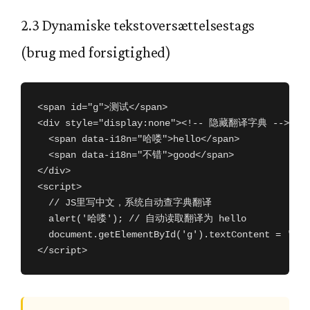
2.3 Dynamiske tekstoversættelsestags
(brug med forsigtighed)
<span id="g">测试</span>

<div style="display:none"><!-- 隐藏翻译字典 -->

  <span data-i18n="哈喽">hello</span>

  <span data-i18n="不错">good</span>

</div>

<script>

  // JS里写中文，系统自动查字典翻译

  alert('哈喽'); // 自动读取翻译为 hello

  document.getElementById('g').textContent = '
</script>