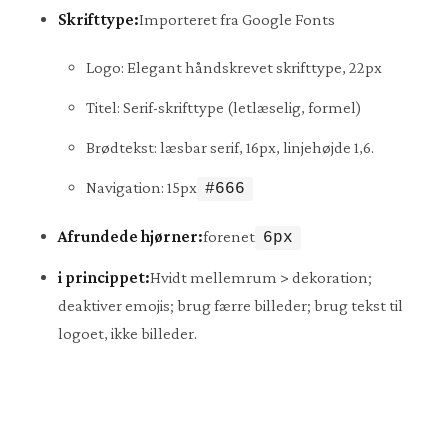
Skrifttype:
Importeret fra Google Fonts
Logo: Elegant håndskrevet skrifttype, 22px
Titel: Serif-skrifttype (letlæselig, formel)
Brødtekst: læsbar serif, 16px, linjehøjde 1,6.
Navigation: 15px
#666
Afrundede hjørner:
forenet
6px
i princippet:
Hvidt mellemrum > dekoration;
deaktiver emojis; brug færre billeder; brug tekst til
logoet, ikke billeder.