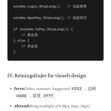
window.Login_ShipLang();   // 拉起登录

window.OpenPay_ShipLang(); // 拉起支付

if (window.IsPay_ShipLang()) {

    // 是会员

} else {

    // 非会员

}
IV. Retningslinjer for visuelt design
farve:
Tekst, rammer, baggrund
，边框
#333
，背景
#ddd
#fff
afstand:
Brug multipla af 8 (8px, 16px, 24px).