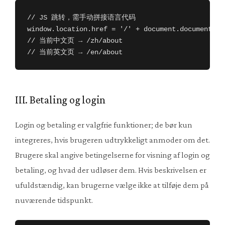
// JS 跳转，需手动拼接语言代码

window.location.href = '/' + document.documentEle
// 当前中文页 → /zh/about

// 当前英文页 → /en/about
III. Betaling og login
Login og betaling er valgfrie funktioner; de bør kun
integreres, hvis brugeren udtrykkeligt anmoder om det.
Brugere skal angive betingelserne for visning af login og
betaling, og hvad der udløser dem. Hvis beskrivelsen er
ufuldstændig, kan brugerne vælge ikke at tilføje dem på
nuværende tidspunkt.