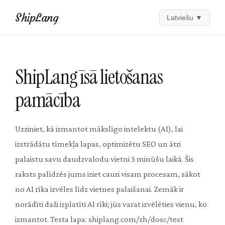
ShipLang
Latviešu
▼
ShipLang īsā lietošanas
pamācība
Uzziniet, kā izmantot mākslīgo intelektu (AI), lai
izstrādātu tīmekļa lapas, optimizētu SEO un ātri
palaistu savu daudzvalodu vietni 5 minūšu laikā. Šis
raksts palīdzēs jums iziet cauri visam procesam, sākot
no AI rīka izvēles līdz vietnes palaišanai. Zemāk ir
norādīti daži izplatīti AI rīki; jūs varat izvēlēties vienu, ko
izmantot. Testa lapa: shiplang.com/zh/dosc/test