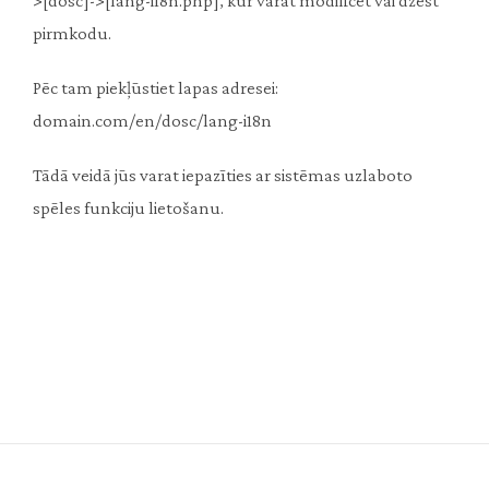
>[dosc]->[lang-i18n.php], kur varat modificēt vai dzēst
pirmkodu.
Pēc tam piekļūstiet lapas adresei:
domain.com/en/dosc/lang-i18n
Tādā veidā jūs varat iepazīties ar sistēmas uzlaboto
spēles funkciju lietošanu.