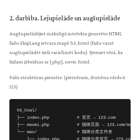
2. darbība. Lejupielāde un augšupielāde
Augšupielādējiet mākslīgā intelekta ģenerēto HTML
failu ShipLang ietvara mapē h5_html (failu varat
augšupielādēt tieši vai ielīmēt kodu). Ņemiet vērā, ka
failam jābeidzas ar [.php], nevis .html.
Faila struktūras piemērs: (piemēram, domēna vārds ir
123)
h5_html/

├── index.php           # 首页 → 123.com

├── maomi.php           # 猫咪页面 → 123.com/maomi

└── mao/                # 猫咪分类文件夹

    ├── index.php       # 猫咪分类首页 → 123.com/ma