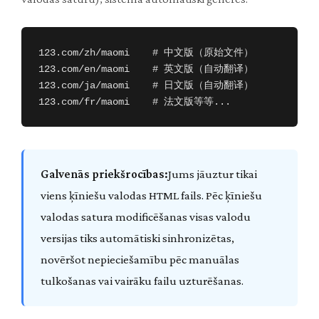
123.com/zh/maomi    # 中文版（原始文件）

123.com/en/maomi    # 英文版（自动翻译）

123.com/ja/maomi    # 日文版（自动翻译）

123.com/fr/maomi    # 法文版等等...
Galvenās priekšrocības:
Jums jāuztur tikai
viens ķīniešu valodas HTML fails. Pēc ķīniešu
valodas satura modificēšanas visas valodu
versijas tiks automātiski sinhronizētas,
novēršot nepieciešamību pēc manuālas
tulkošanas vai vairāku failu uzturēšanas.