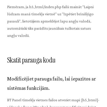
Piemēram, ja h5_html/index.php failā maināt "Laipni
lūdzam manā tīmekļa vietnē" uz "Izpētiet brīnišķīgo
pasauli", lietotājiem apmeklējot lapu angļu valodā,
automātiski tiks parādīts jaunākais tulkotais saturs
angļu valodā.
Skatīt parauga kodu
Modificējiet parauga failu, lai iepazītos ar
sistēmas funkcijām.
BT Panel tīmekļa vietnes failos atveriet mapi: [h5_html]-