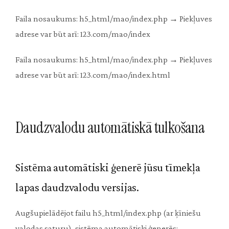
Faila nosaukums: h5_html/mao/index.php → Piekļuves
adrese var būt arī: 123.com/mao/index
Faila nosaukums: h5_html/mao/index.php → Piekļuves
adrese var būt arī: 123.com/mao/index.html
Daudzvalodu automātiskā tulkošana
Sistēma automātiski ģenerē jūsu tīmekļa
lapas daudzvalodu versijas.
Augšupielādējot failu h5_html/index.php (ar ķīniešu
valodas saturu), sistēma automātiski ģenerēs: