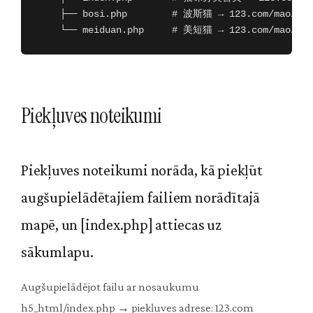
    ├── bosi.php        # 波斯猫 → 123.com/mao/bosi
Piekļuves noteikumi
Piekļuves noteikumi norāda, kā piekļūt
augšupielādētajiem failiem norādītajā
mapē, un [index.php] attiecas uz
sākumlapu.
Augšupielādējot failu ar nosaukumu
h5_html/index.php → piekļuves adrese: 123.com