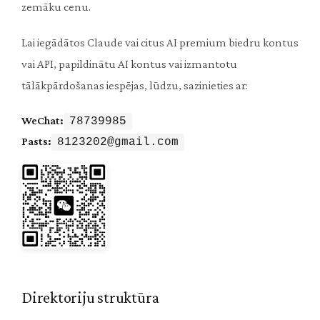
zemāku cenu.
Lai iegādātos Claude vai citus AI premium biedru kontus
vai API, papildinātu AI kontus vai izmantotu
tālākpārdošanas iespējas, lūdzu, sazinieties ar:
WeChat:
78739985
Pasts:
8123202@gmail.com
Direktoriju struktūra