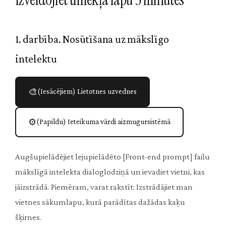
1. darbība. Nosūtīšana uz mākslīgo
intelektu
🎨
(Iesācējiem) Lietotnes uzvednes
⚙️
(Papildu) Ieteikuma vārdi aizmugursistēmā
Augšupielādējiet lejupielādēto [Front-end prompt] failu
mākslīgā intelekta dialoglodziņā un ievadiet vietni, kas
jāizstrādā. Piemēram, varat rakstīt: Izstrādājiet man
vietnes sākumlapu, kurā parādītas dažādas kaķu
šķirnes.