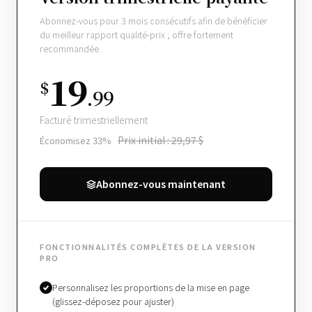
Abonnez-vous pour 3 mois consécutifs afin de bénéficier
du meilleur rapport qualité-prix ; offre fortement
recommandée.
19
$
.99
Facturé trimestriellement
Prix ​​initial : 29,97 $
Économisez 33%
Abonnez-vous maintenant
FONCTIONNALITÉS COMPLÈTES DE LA VERSION
PRO
Personnalisez les proportions de la mise en page
(glissez-déposez pour ajuster)