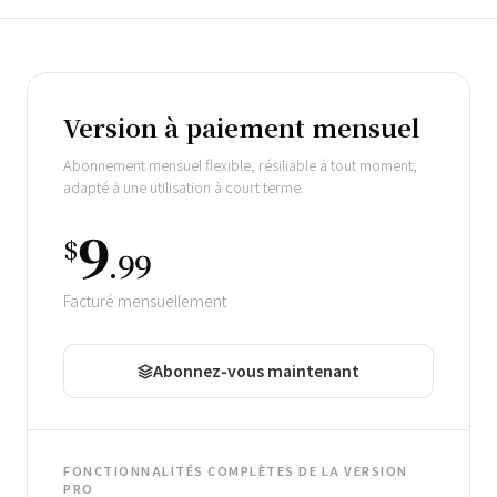
Système de tarification
Version à paiement mensuel
Abonnement mensuel flexible, résiliable à tout moment,
adapté à une utilisation à court terme.
9
$
.99
Facturé mensuellement
Abonnez-vous maintenant
FONCTIONNALITÉS COMPLÈTES DE LA VERSION
PRO