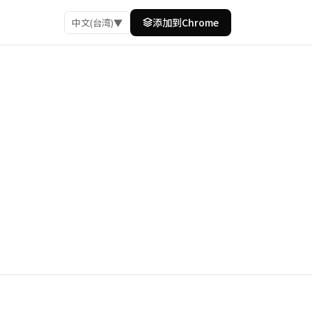
添加到Chrome
中文(台湾)
▼