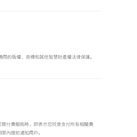
，受適用的版權、商標和其他智慧財產權法律保護。
訂閱付費服務時，即表示您同意支付所有相關費
期限內提前通知用戶。