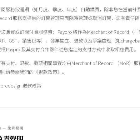
訂閱服務按週期（如月度、季度、年度）自動續費，除非您在當前計費週期
Record 服務商提供的訂閱管理頁面隨時管理或取消訂閱，您有責
您購買或訂閱付費服務時：Paypro 將作為Merchant of Rec
VAT、GST、銷售稅等）、發票開立、退款以及爭議處理（如chargeba
授權Paypro 及其支付合作夥伴從您指定的支付方式中收取相應費用。
所有支付、退款、發票相關事宜均由Merchant of Record （
規則請參閱我們的《退款政策》。
abredesign 退款政策
8 — 免責聲明
免責聲明