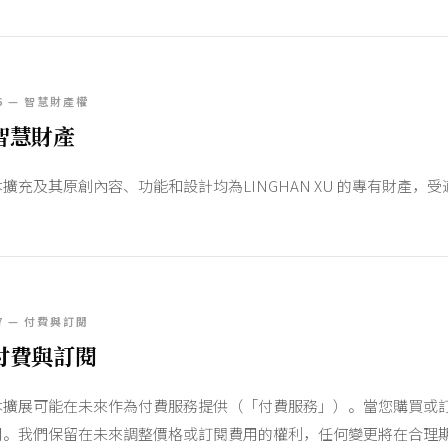
6 — 智慧財產權
智慧財產
本擴充及其原創內容、功能和設計均為LINGHAN XU 的專有財產
7 — 付費與訂閱
付費與訂閱
本擴展可能在未來作為付費服務提供（「付費服務」）。當您購買或
用。我們保留在未來調整價格或訂閱費用的權利，任何變更將在合理