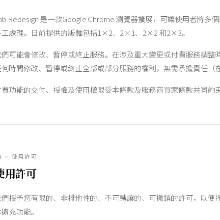
ab Redesign 是一款Google Chrome 瀏覽器擴展，可讓
多工處理。目前提供的版麵包括1×2、2×1、2×2 和2×3。
我們可能會修改、暫停或終止服務。在涉及重大變更或付費服務調整
任何時間修改、暫停或終止全部或部分服務的權利，無需承擔責任（
付費功能的交付、授權及使用權限受本條款及服務商買家條款共同約
4 — 使用許可
使用許可
我們授予您有限的、非排他性的、不可轉讓的、可撤銷的許可，以便按照本條
本擴充功能。