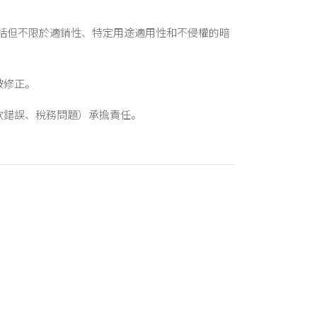
包括但不限於適銷性、特定用途適用性和不侵權的暗
被修正。
款錯誤、稅務問題）承擔責任。