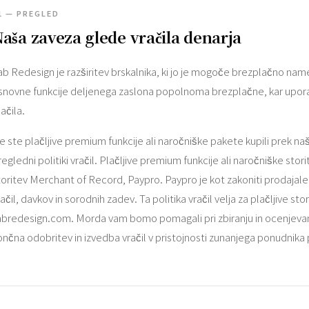
1 — PREGLED
aša zaveza glede vračila denarja
ab Redesign je razširitev brskalnika, ki jo je mogoče brezplačno nam
snovne funkcije deljenega zaslona popolnoma brezplačne, kar upo
ačila.
e ste plačljive premium funkcije ali naročniške pakete kupili prek na
regledni politiki vračil. Plačljive premium funkcije ali naročniške st
toritev Merchant of Record, Paypro. Paypro je kot zakoniti prodajalec
račil, davkov in sorodnih zadev. Ta politika vračil velja za plačljive 
abredesign.com. Morda vam bomo pomagali pri zbiranju in ocenjevanju
ončna odobritev in izvedba vračil v pristojnosti zunanjega ponudnika p