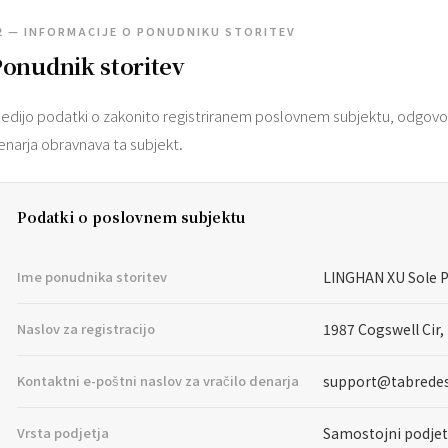
2 — INFORMACIJE O PONUDNIKU STORITEV
onudnik storitev
ledijo podatki o zakonito registriranem poslovnem subjektu, odgovor
enarja obravnava ta subjekt.
Podatki o poslovnem subjektu
Ime ponudnika storitev
LINGHAN XU Sole P
Naslov za registracijo
1987 Cogswell Cir,
Kontaktni e-poštni naslov za vračilo denarja
support@tabrede
Vrsta podjetja
Samostojni podjet