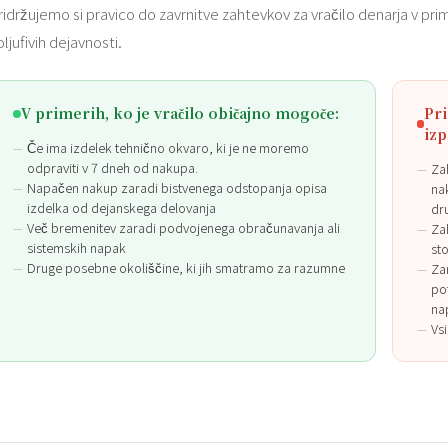
ridržujemo si pravico do zavrnitve zahtevkov za vračilo denarja v prim
oljufivih dejavnosti.
V primerih, ko je vračilo običajno mogoče:
Pri
izp
Če ima izdelek tehnično okvaro, ki je ne moremo
odpraviti v 7 dneh od nakupa.
Za
Napačen nakup zaradi bistvenega odstopanja opisa
na
izdelka od dejanskega delovanja
dr
Več bremenitev zaradi podvojenega obračunavanja ali
Za
sistemskih napak
sto
Druge posebne okoliščine, ki jih smatramo za razumne
Za
po
na
Vsi