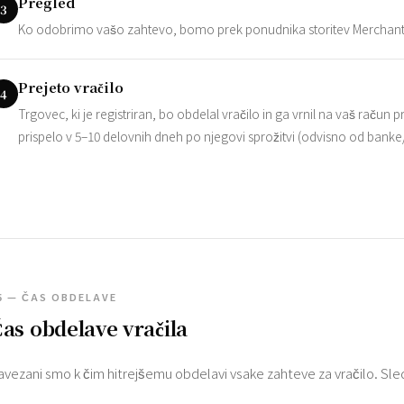
Pregled
3
Ko odobrimo vašo zahtevo, bomo prek ponudnika storitev Merchant o
Prejeto vračilo
4
Trgovec, ki je registriran, bo obdelal vračilo in ga vrnil na vaš račun
prispelo v 5–10 delovnih dneh po njegovi sprožitvi (odvisno od banke/pl
5 — ČAS OBDELAVE
as obdelave vračila
avezani smo k čim hitrejšemu obdelavi vsake zahteve za vračilo. Sledi