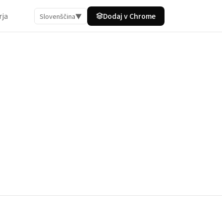
rja
Dodaj v Chrome
Slovenščina
▼