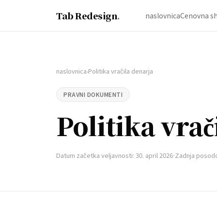
Tab Redesign
.
naslovnica
Cenovna s
naslovnica
Politika vračila denarja
›
PRAVNI DOKUMENTI
Politika vrač
Datum začetka veljavnosti: 30. april 2026
Zadnja posodob