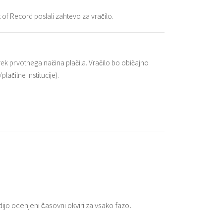
f Record poslali zahtevo za vračilo.
 prek prvotnega načina plačila. Vračilo bo običajno
ačilne institucije).
jo ocenjeni časovni okviri za vsako fazo.