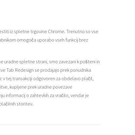
estiti iz spletne trgovine Chrome. Trenutno so vse
rabnikom omogoča uporabo vseh funkcij brez
še uradne spletne strani, smo zavezani k pošteni in
oritve Tab Redesign se prodajajo prek ponudnika
 v tej transakciji odgovoren za obdelavo plačil,
storitve, kupljene prek uradne povezave
 informacij o zahtevkih za vračilo, vendar je
lačilnih storitev.