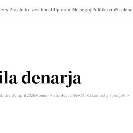
hema
Pravilnik o zasebnosti
Uporabniški pogoji
Politika vračila dena
ila denarja
itev: 30. april 2026
Ponudnik storitev: LINGHAN XU samostojni podjetnik