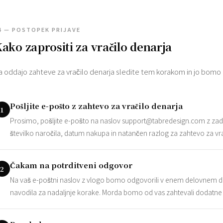
4 — POSTOPEK PRIJAVE
ako zaprositi za vračilo denarja
a oddajo zahteve za vračilo denarja sledite tem korakom in jo bomo
Pošljite e-pošto z zahtevo za vračilo denarja
1
Prosimo, pošljite e-pošto na naslov
support@tabredesign.com
z zad
številko naročila, datum nakupa in natančen razlog za zahtevo za vra
Čakam na potrditveni odgovor
2
Na vaš e-poštni naslov z vlogo bomo odgovorili v enem delovnem dn
navodila za nadaljnje korake. Morda bomo od vas zahtevali dodatne in