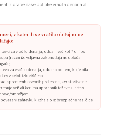
erih zlorabe naše politike vračila denarja ali
meri, v katerih se vračila običajno ne
lačajo:
htevki za vračilo denarja, oddani več kot 7 dni po
kupu (razen če veljavna zakonodaja ne določa
ugače).
hteva za vračilo denarja, oddana po tem, ko je bila
ritev v celoti izkoriščena
radi sprememb osebnih preferenc, ker storitve ne
trebuje več ali ker ima uporabnik težave z lastno
pravo/omrežjem.
 povezani zahtevki, ki izhajajo iz brezplačne različice