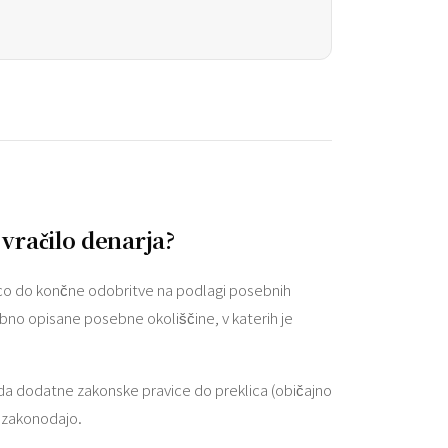
vračilo denarja?
vico do končne odobritve na podlagi posebnih
robno opisane posebne okoliščine, v katerih je
rda dodatne zakonske pravice do preklica (običajno
o zakonodajo.