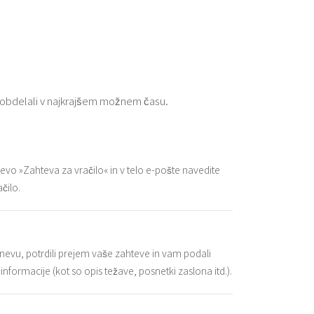
 obdelali v najkrajšem možnem času.
evo »Zahteva za vračilo« in v telo e-pošte navedite
čilo.
evu, potrdili prejem vaše zahteve in vam podali
formacije (kot so opis težave, posnetki zaslona itd.).