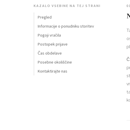
KAZALO VSEBINE NA TEJ STRANI
0
N
Pregled
Informacije o ponudniku storitev
T
Pogoji vračila
o
Postopek prijave
pl
Čas obdelave
Č
Posebne okoliščine
p
Kontaktirajte nas
s
v
t
k