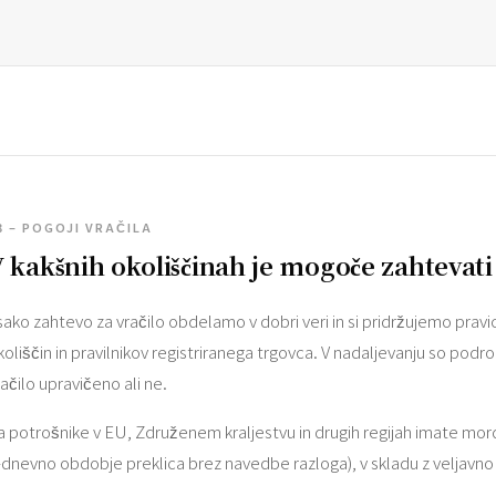
3 – POGOJI VRAČILA
 kakšnih okoliščinah je mogoče zahtevati 
sako zahtevo za vračilo obdelamo v dobri veri in si pridržujemo pra
koliščin in pravilnikov registriranega trgovca. V nadaljevanju so pod
račilo upravičeno ali ne.
a potrošnike v EU, Združenem kraljestvu in drugih regijah imate mo
-dnevno obdobje preklica brez navedbe razloga), v skladu z veljavn