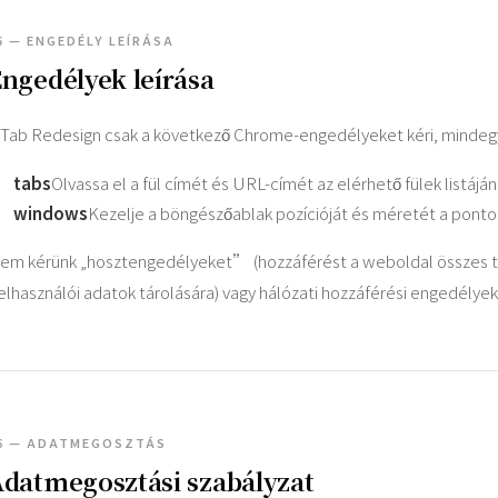
5 — ENGEDÉLY LEÍRÁSA
ngedélyek leírása
 Tab Redesign csak a következő Chrome-engedélyeket kéri, mindegy
tabs
Olvassa el a fül címét és URL-címét az elérhető fülek listájá
windows
Kezelje a böngészőablak pozícióját és méretét a pont
em kérünk „hosztengedélyeket” (hozzáférést a weboldal összes 
felhasználói adatok tárolására) vagy hálózati hozzáférési engedélyek
6 — ADATMEGOSZTÁS
datmegosztási szabályzat