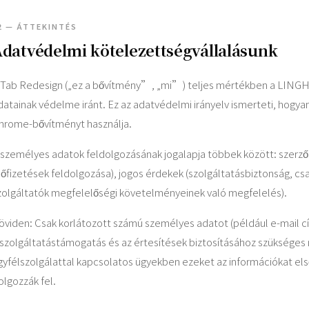
2 — ÁTTEKINTÉS
datvédelmi kötelezettségvállalásunk
 Tab Redesign („ez a bővítmény”, „mi”) teljes mértékben a LINGH
datainak védelme iránt. Ez az adatvédelmi irányelv ismerteti, hogya
hrome-bővítményt használja.
 személyes adatok feldolgozásának jogalapja többek között: szerződé
lőfizetések feldolgozása), jogos érdekek (szolgáltatásbiztonság, cs
zolgáltatók megfelelőségi követelményeinek való megfelelés).
öviden: Csak korlátozott számú személyes adatot (például e-mail cí
 szolgáltatástámogatás és az értesítések biztosításához szükséges 
gyfélszolgálattal kapcsolatos ügyekben ezeket az információkat első
olgozzák fel.