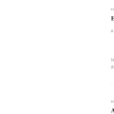
0
E
A
N
(
0
A