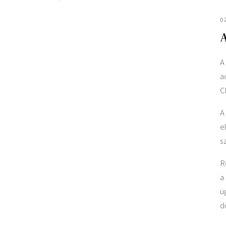
0
A
A
a
C
A
e
s
R
a
ü
d