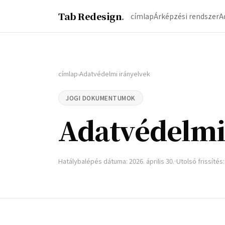
Tab Redesign
.
címlap
Árképzési rendszer
A
címlap
Adatvédelmi irányelvek
›
JOGI DOKUMENTUMOK
Adatvédelmi
Hatálybalépés dátuma: 2026. április 30.
Utolsó frissítés: