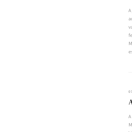
A
a
v
f
M
e
0
A
M