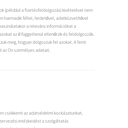
ok (például a fizetésfeldolgozás) kivételével nem
 harmadik féllel, hirdetővel, adatközvetítővel
használatakor a releváns információkat a
azokat az ő függetlenül ellenőrzik és feldolgozzák.
zzuk meg, hogyan dolgozzuk fel azokat. A fenti
i az Ön személyes adatait.
sen csökkenti az adatvédelmi kockázatunkat.
ervezési intézkedést a szolgáltatás