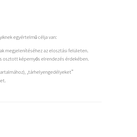
iknek egyértelmű célja van:
nak megjelenítéséhez az elosztási felületen.
os osztott képernyős elrendezés érdekében.
tartalmához), „tárhelyengedélyeket”
et.