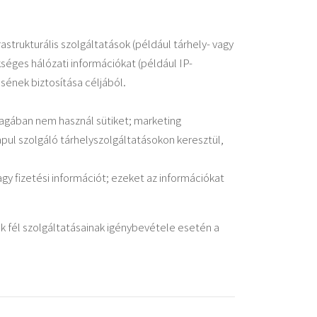
strukturális szolgáltatások (például tárhely- vagy
kséges hálózati információkat (például IP-
sének biztosítása céljából.
agában nem használ sütiket; marketing
apul szolgáló tárhelyszolgáltatásokon keresztül,
y fizetési információt; ezeket az információkat
ik fél szolgáltatásainak igénybevétele esetén a