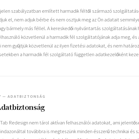
 jelen szabályzatban említett harmadik féltől származó szolgáltatás
djuk el, nem adjuk bérbe és nem osztjuk meg az Ön adatait semmilyen
agy bármely más féllel. A kereskedői nyilvántartás szolgáltatásának 
elhasználó közvetlenül a harmadik fél szolgáltatójának adja meg, és 
i nem gyűjtjük közvetlenül az ilyen fizetési adatokat, és nem határo
setekben a harmadik fél szolgáltató független adatkezelőként kezel
7 — ADATBIZTONSÁG
Adatbiztonság
 Tab Redesign nem tárol aktívan felhasználói adatokat, ami jelentő
indazonáltal továbbra is megteszünk minden ésszerű technikai és sz