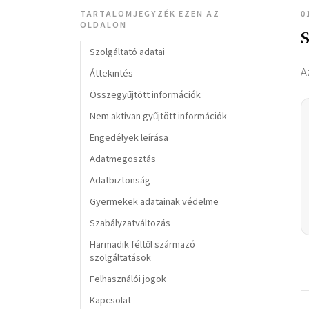
TARTALOMJEGYZÉK EZEN AZ
0
OLDALON
S
Szolgáltató adatai
A
Áttekintés
Összegyűjtött információk
Nem aktívan gyűjtött információk
Engedélyek leírása
Adatmegosztás
Adatbiztonság
Gyermekek adatainak védelme
Szabályzatváltozás
Harmadik féltől származó
szolgáltatások
Felhasználói jogok
Kapcsolat