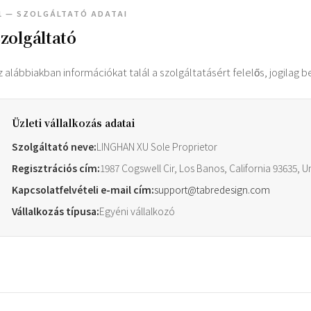
1 — SZOLGÁLTATÓ ADATAI
zolgáltató
z alábbiakban információkat talál a szolgáltatásért felelős, jogilag b
Üzleti vállalkozás adatai
Szolgáltató neve:
LINGHAN XU Sole Proprietor
Regisztrációs cím:
1987 Cogswell Cir, Los Banos, California 93635, U
Kapcsolatfelvételi e-mail cím:
support@tabredesign.com
Vállalkozás típusa:
Egyéni vállalkozó