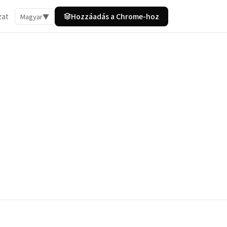
zat
Hozzáadás a Chrome-hoz
Magyar
▼