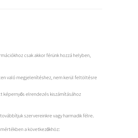
rmációkhoz csak akkor férünk hozzá helyben,
ten való megjelenítéshez, nem kerül feltöltésre
ott képernyős elrendezés kiszámításához
 továbbítjuk szervereinkre vagy harmadik félre.
s mértékben a következőkhöz: