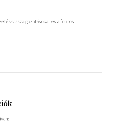
izetés-visszaigazolásokat és a fontos
ciók
ívan: