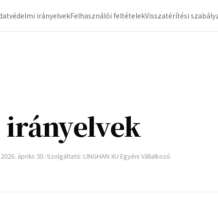
datvédelmi irányelvek
Felhasználói feltételek
Visszatérítési szabály
 irányelvek
 2026. április 30.
Szolgáltató: LINGHAN XU Egyéni Vállalkozó