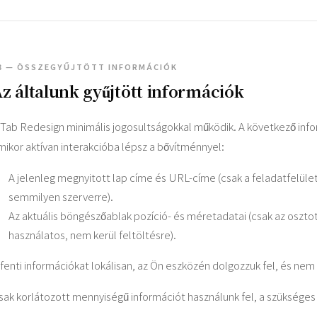
3 — ÖSSZEGYŰJTÖTT INFORMÁCIÓK
z általunk gyűjtött információk
 Tab Redesign minimális jogosultságokkal működik. A következő info
mikor aktívan interakcióba lépsz a bővítménnyel:
A jelenleg megnyitott lap címe és URL-címe (csak a feladatfelüle
semmilyen szerverre).
Az aktuális böngészőablak pozíció- és méretadatai (csak az oszt
használatos, nem kerül feltöltésre).
 fenti információkat lokálisan, az Ön eszközén dolgozzuk fel, és nem
sak korlátozott mennyiségű információt használunk fel, a szüksége