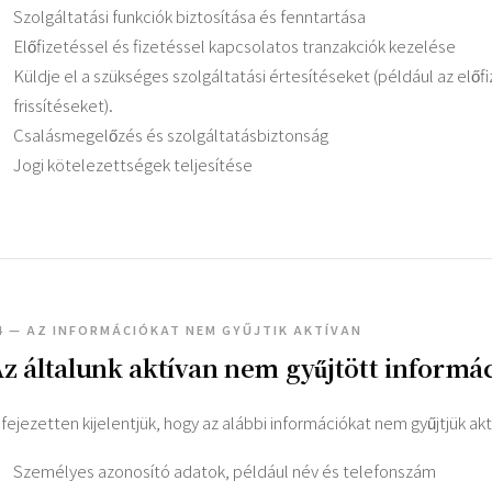
Szolgáltatási funkciók biztosítása és fenntartása
Előfizetéssel és fizetéssel kapcsolatos tranzakciók kezelése
Küldje el a szükséges szolgáltatási értesítéseket (például az előf
frissítéseket).
Csalásmegelőzés és szolgáltatásbiztonság
Jogi kötelezettségek teljesítése
4 — AZ INFORMÁCIÓKAT NEM GYŰJTIK AKTÍVAN
z általunk aktívan nem gyűjtött informá
ifejezetten kijelentjük, hogy az alábbi információkat nem gyűjtjük akt
Személyes azonosító adatok, például név és telefonszám