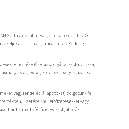
AN XU tulajdonában van, és elkötelezett az Ön
n kezeljük az adatokat, amikor a Tab Redesign
sek teljesítése (fizetős szolgáltatások nyújtása,
alásmegelőzés) és jogi kötelezettségek (fizetési
meket vagy rendelési állapotokat) dolgozunk fel,
mértékben. Fizetésekkel, előfizetésekkel vagy
sorban harmadik fél fizetési szolgáltatók