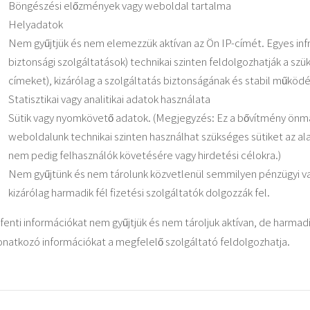
Böngészési előzmények vagy weboldal tartalma
Helyadatok
Nem gyűjtjük és nem elemezzük aktívan az Ön IP-címét. Egyes infra
biztonsági szolgáltatások) technikai szinten feldolgozhatják a szü
címeket), kizárólag a szolgáltatás biztonságának és stabil működé
Statisztikai vagy analitikai adatok használata
Sütik vagy nyomkövető adatok. (Megjegyzés: Ez a bővítmény önm
weboldalunk technikai szinten használhat szükséges sütiket az al
nem pedig felhasználók követésére vagy hirdetési célokra.)
Nem gyűjtünk és nem tárolunk közvetlenül semmilyen pénzügyi vag
kizárólag harmadik fél fizetési szolgáltatók dolgozzák fel.
 fenti információkat nem gyűjtjük és nem tároljuk aktívan, de harmad
onatkozó információkat a megfelelő szolgáltató feldolgozhatja.