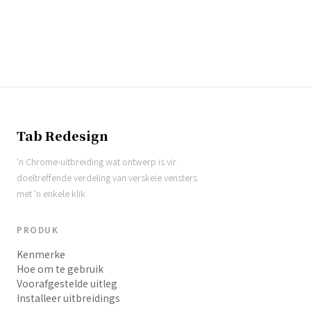
Tab Redesign
'n Chrome-uitbreiding wat ontwerp is vir
doeltreffende verdeling van verskeie vensters
met 'n enkele klik.
PRODUK
Kenmerke
Hoe om te gebruik
Voorafgestelde uitleg
Installeer uitbreidings