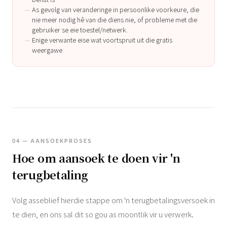
As gevolg van veranderinge in persoonlike voorkeure, die
nie meer nodig hê van die diens nie, of probleme met die
gebruiker se eie toestel/netwerk.
Enige verwante eise wat voortspruit uit die gratis
weergawe
04 — AANSOEKPROSES
Hoe om aansoek te doen vir 'n
terugbetaling
Volg asseblief hierdie stappe om 'n terugbetalingsversoek in
te dien, en ons sal dit so gou as moontlik vir u verwerk.