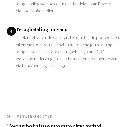
terugbetalingsversoek deur die Handelaar van Rekord-
diensverskaffer indien.
Terugbetaling ontvang
4
Die Handelaar van Rekord sal die terugbetaling verwerk en
dit via die oorspronklike betaalmetode na jou rekening
terugbetaal. Tipies sal die terugbetaling binne 5–10
werksdae nadat dit geïnisieer is, arriveer (afhangende van
die bank/betalingsinstelling).
05 — VERWERKINGSTYD
Terugbetalingsverwerkingstyd