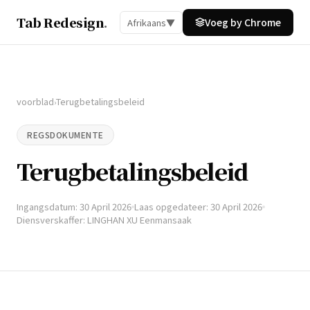
Tab Redesign
.
Voeg by Chrome
Afrikaans
▼
voorblad
Terugbetalingsbeleid
›
REGSDOKUMENTE
Terugbetalingsbeleid
Ingangsdatum: 30 April 2026
Laas opgedateer: 30 April 2026
Diensverskaffer: LINGHAN XU Eenmansaak