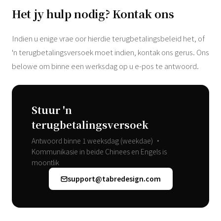
Het jy hulp nodig? Kontak ons
Indien u enige vrae oor hierdie terugbetalingsbeleid het, of
'n terugbetalingsversoek moet indien, kontak ons ​​gerus. Ons
belowe om binne een werksdag op u e-pos te antwoord.
Stuur 'n
terugbetalingsversoek
Antwoord binne 1 weeksdag (weekdae) •
Kommunikasie in beide Chinees en Engels is
moontlik
support@tabredesign.com