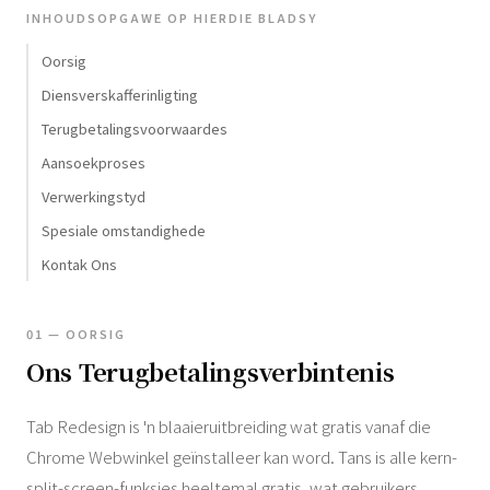
INHOUDSOPGAWE OP HIERDIE BLADSY
Oorsig
Diensverskafferinligting
Terugbetalingsvoorwaardes
Aansoekproses
Verwerkingstyd
Spesiale omstandighede
Kontak Ons
01 — OORSIG
Ons Terugbetalingsverbintenis
Tab Redesign is 'n blaaieruitbreiding wat gratis vanaf die
Chrome Webwinkel geïnstalleer kan word. Tans is alle kern-
split-screen-funksies heeltemal gratis, wat gebruikers