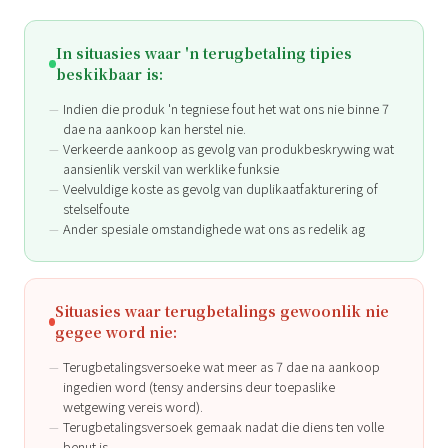
In situasies waar 'n terugbetaling tipies
beskikbaar is:
Indien die produk 'n tegniese fout het wat ons nie binne 7
dae na aankoop kan herstel nie.
Verkeerde aankoop as gevolg van produkbeskrywing wat
aansienlik verskil van werklike funksie
Veelvuldige koste as gevolg van duplikaatfakturering of
stelselfoute
Ander spesiale omstandighede wat ons as redelik ag
Situasies waar terugbetalings gewoonlik nie
gegee word nie:
Terugbetalingsversoeke wat meer as 7 dae na aankoop
ingedien word (tensy andersins deur toepaslike
wetgewing vereis word).
Terugbetalingsversoek gemaak nadat die diens ten volle
benut is