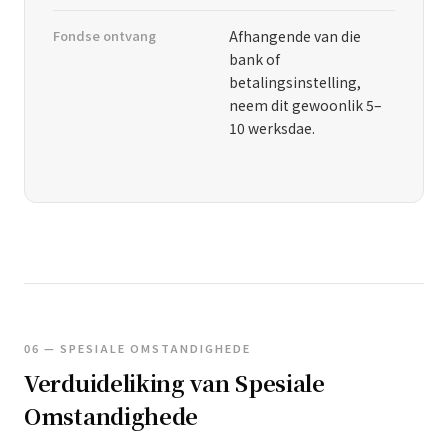
Fondse ontvang
Afhangende van die
bank of
betalingsinstelling,
neem dit gewoonlik 5–
10 werksdae.
06 — SPESIALE OMSTANDIGHEDE
Verduideliking van Spesiale
Omstandighede