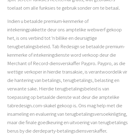
toelaat om alle funksies te gebruik sonder om te betaal.
Indien u betaalde premium-kenmerke of
intekeningpakkette deur ons amptelike webwerf gekoop
het, is ons verbind tot 'n billike en deursigtige
terugbetalingsbeleid. Tab Redesign se betaalde premium-
kenmerke of intekeningdienste word verkoop deur die
Merchant of Record-diensverskaffer Paypro. Paypro, as die
wettige verkoper in hierdie transaksie, is verantwoordelik vir
die hantering van betalings, terugbetalings, belasting en
verwante sake. Hierdie terugbetalingsbeleid is van
toepassing op betaalde dienste wat deur die amptelike
tabredesign.com-skakel gekoop is. Ons mag help met die
insameling en evaluering van terugbetalingsversoekinligting,
maar die finale goedkeuring en uitvoering van terugbetalings
berus by die derdeparty-betalingsdiensverskaffer.