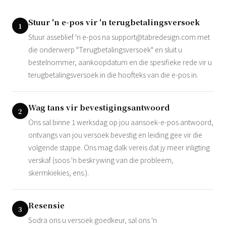
Stuur 'n e-pos vir 'n terugbetalingsversoek
1
Stuur asseblief 'n e-pos na
support@tabredesign.com
met
die onderwerp "Terugbetalingsversoek" en sluit u
bestelnommer, aankoopdatum en die spesifieke rede vir u
terugbetalingsversoek in die hoofteks van die e-pos in.
Wag tans vir bevestigingsantwoord
2
Ons sal binne 1 werksdag op jou aansoek-e-pos antwoord,
ontvangs van jou versoek bevestig en leiding gee vir die
volgende stappe. Ons mag dalk vereis dat jy meer inligting
verskaf (soos 'n beskrywing van die probleem,
skermkiekies, ens.).
Resensie
3
Sodra ons u versoek goedkeur, sal ons 'n