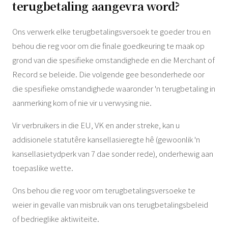
terugbetaling aangevra word?
Ons verwerk elke terugbetalingsversoek te goeder trou en
behou die reg voor om die finale goedkeuring te maak op
grond van die spesifieke omstandighede en die Merchant of
Record se beleide. Die volgende gee besonderhede oor
die spesifieke omstandighede waaronder 'n terugbetaling in
aanmerking kom of nie vir u verwysing nie.
Vir verbruikers in die EU, VK en ander streke, kan u
addisionele statutêre kansellasieregte hê (gewoonlik 'n
kansellasietydperk van 7 dae sonder rede), onderhewig aan
toepaslike wette.
Ons behou die reg voor om terugbetalingsversoeke te
weier in gevalle van misbruik van ons terugbetalingsbeleid
of bedrieglike aktiwiteite.