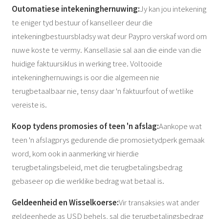
Outomatiese intekeninghernuwing:
Jy kan jou intekening
te eniger tyd bestuur of kanselleer deur die
intekeningbestuursbladsy wat deur Paypro verskaf word om
nuwe koste te vermy. Kansellasie sal aan die einde van die
huidige faktuursiklus in werking tree. Voltooide
intekeninghernuwings is oor die algemeen nie
terugbetaalbaar nie, tensy daar 'n faktuurfout of wetlike
vereiste is.
Koop tydens promosies of teen 'n afslag:
Aankope wat
teen 'n afslagprys gedurende die promosietydperk gemaak
word, kom ook in aanmerking vir hierdie
terugbetalingsbeleid, met die terugbetalingsbedrag
gebaseer op die werklike bedrag wat betaal is.
Geldeenheid en Wisselkoerse:
Vir transaksies wat ander
geldeenhede as USD behels, sal die terugbetalingsbedrag