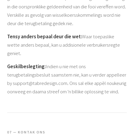
in die oorspronklike geldeenheid van die fooi vereffen word.
Verskille as gevolg van wisselkoersskommelings word nie
deur die terugbetaling gedek nie.
Tensy anders bepaal deur die wet:
Waar toepaslike
wette anders bepaal, kan u addisionele verbruikersregte
geniet.
Geskilbeslegting:
Indien u nie met ons
terugbetalingsbesluit saamstem nie, kan u verder appelleer
by
support@tabredesign.com
. Ons sal elke appèl noukeurig
oorweeg en daarna streef om 'n billike oplossing te vind.
07 — KONTAK ONS