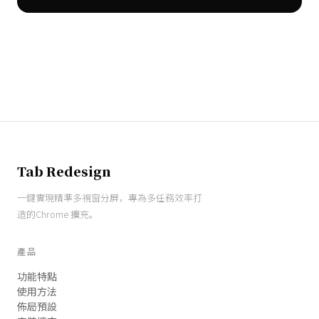
Tab Redesign
一鍵實現精準多視窗分屏，專為多任務效率打
造的Chrome 擴充。
產品
功能特點
使用方法
佈局預設