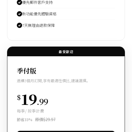
優先郵件客戶支持
新功能優先體驗資格
7天無理由退款保障
最受歡迎
季付版
連續3個月訂閱,享有最適性價比,建議選擇。
19
$
.99
每季/ 按季計費
原價$29.97
節省33%