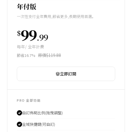
年付版
一次性支付全年費用,節省更多,長期使用首選。
99
$
.99
每年/ 全年計費
原價$119.88
節省16.7%
立即訂閱
PRO 全部功能
自訂佈局比例(拖曳調整)
全域快捷鍵(可自訂)