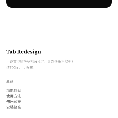
Tab Redesign
一鍵實現精準多視窗分屏，專為多任務效率打
造的Chrome 擴充。
產品
功能特點
使用方法
佈局預設
安裝擴充