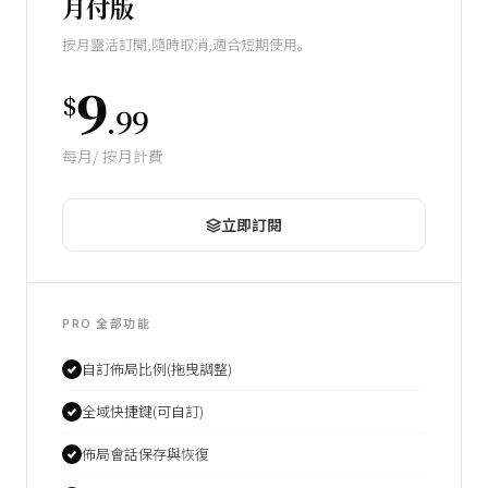
月付版
按月靈活訂閱,隨時取消,適合短期使用。
9
$
.99
每月/ 按月計費
立即訂閱
PRO 全部功能
自訂佈局比例(拖曳調整)
全域快捷鍵(可自訂)
佈局會話保存與恢復