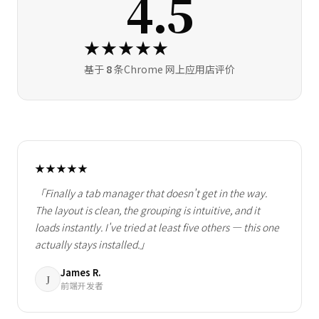
4.5
★★★★★
基于
8
条Chrome 网上应用店评价
★★★★★
「Finally a tab manager that doesn't get in the way.
The layout is clean, the grouping is intuitive, and it
loads instantly. I've tried at least five others — this one
actually stays installed.」
James R.
J
前端开发者