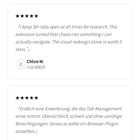
★★★★★
「I keep 30+ tabs open at all times for research. This
extension turned that chaos into something I can
actually navigate. The visual redesign alone is worth 5
stars."」
Chloe M.
C
内容策略师
★★★★★
「Endlich eine Erweiterung, die das Tab-Management
ernst nimmt. Übersichtlich, schnell und ohne unnötige
Berechtigungen. Genau so sollte ein Browser-Plugin
aussehen.」