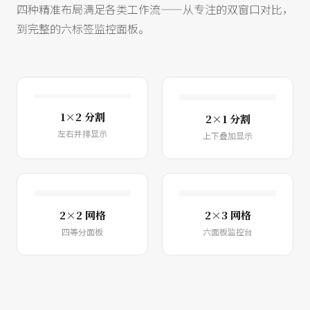
四种精准布局满足各类工作流——从专注的双窗口对比，
到完整的六标签监控面板。
1×2 分割
2×1 分割
左右并排显示
上下叠加显示
2×2 网格
2×3 网格
四等分面板
六面板监控台