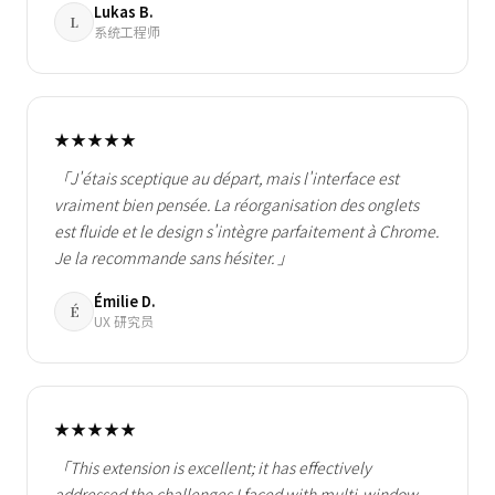
Lukas B.
L
系统工程师
★★★★★
「J'étais sceptique au départ, mais l'interface est
vraiment bien pensée. La réorganisation des onglets
est fluide et le design s'intègre parfaitement à Chrome.
Je la recommande sans hésiter. 」
Émilie D.
É
UX 研究员
★★★★★
「This extension is excellent; it has effectively
addressed the challenges I faced with multi-window