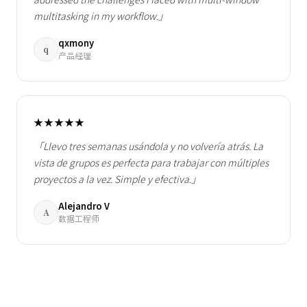
multitasking in my workflow.」
qxmony
q
产品经理
★★★★★
「Llevo tres semanas usándola y no volvería atrás. La
vista de grupos es perfecta para trabajar con múltiples
proyectos a la vez. Simple y efectiva.」
Alejandro V
A
数据工程师