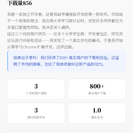
下载量856
我是一名独立开发者，这是我自学编程后开发的第一款软件。项目始
于一个简单的想法：我在用大学学习群讨论时，发现许多同学都在为
多窗口管理而烦恼。我决定深入调研。
经过三个月的用户研究——在多个大学学生群、开发者社区、研究员
论坛进行问卷和访谈——我发现了一个真实存在的痛点。于是我开始
从零学习Chrome 扩展开发，边学边做。
结果出乎意料：我们获得了800+ 真实用户的下载和信任。这证
明了市场的刚需，也给了我继续做好这款产品的动力。
3
800+
个月的用户调研
真实用户下载
3
1.0
周内完成开发
版本发布