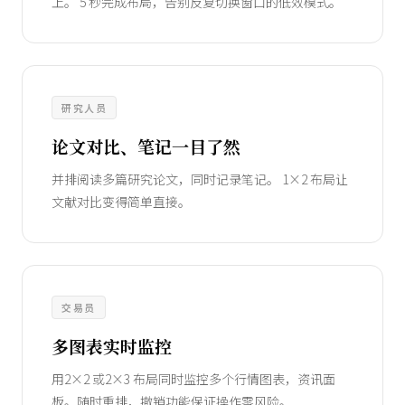
上。 5 秒完成布局，告别反复切换窗口的低效模式。
研究人员
论文对比、笔记一目了然
并排阅读多篇研究论文，同时记录笔记。 1×2 布局让
文献对比变得简单直接。
交易员
多图表实时监控
用2×2 或2×3 布局同时监控多个行情图表，资讯面
板。随时重排，撤销功能保证操作零风险。