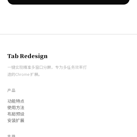
Tab Redesign
一键实现精准多窗口分屏，专为多任务效率打
造的Chrome 扩展。
产品
功能特点
使用方法
布局预设
安装扩展
支持