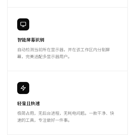
智能屏幕识别
自动检测当前所在显示器，并在该工作区内分割屏
幕，完美适配多显示器用户。
轻量且快速
极简占用，无后台进程，无耗电问题。一款干净、快
速的工具，专注做好一件事。