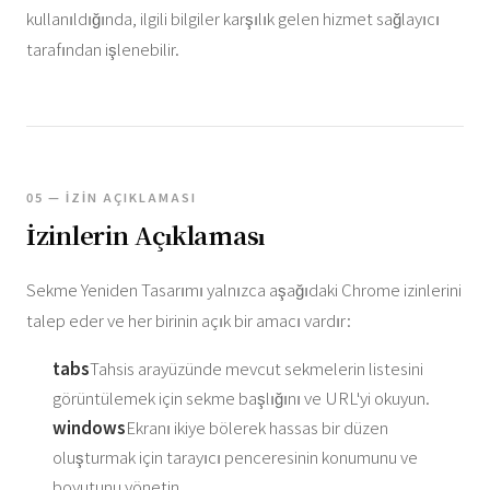
kullanıldığında, ilgili bilgiler karşılık gelen hizmet sağlayıcı
tarafından işlenebilir.
05 — İZIN AÇIKLAMASI
İzinlerin Açıklaması
Sekme Yeniden Tasarımı yalnızca aşağıdaki Chrome izinlerini
talep eder ve her birinin açık bir amacı vardır:
tabs
Tahsis arayüzünde mevcut sekmelerin listesini
görüntülemek için sekme başlığını ve URL'yi okuyun.
windows
Ekranı ikiye bölerek hassas bir düzen
oluşturmak için tarayıcı penceresinin konumunu ve
boyutunu yönetin.