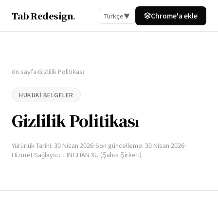
Tab Redesign
.
Chrome'a ​​ekle
Türkçe
▼
ön sayfa
Gizlilik Politikası
›
HUKUKI BELGELER
Gizlilik Politikası
Yürürlük Tarihi: 30 Nisan 2026
Son güncelleme: 30 Nisan 2026
Hizmet Sağlayıcı: LINGHAN XU (Şahıs Şirketi)