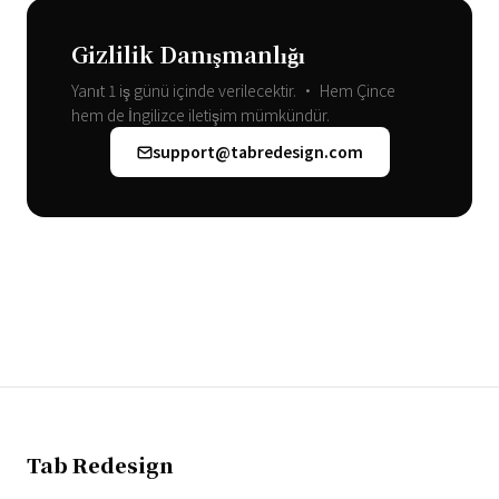
Gizlilik Danışmanlığı
Yanıt 1 iş günü içinde verilecektir. • Hem Çince
hem de İngilizce iletişim mümkündür.
support@tabredesign.com
Tab Redesign