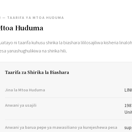
2 — TAARIFA YA MTOA HUDUMA
Mtoa Huduma
fuatayo ni taarifa kuhusu shirika la biashara lililosajiliwa kisheria l
esa yanashughulikiwa na shirika hili.
Taarifa za Shirika la Biashara
Jina la Mtoa Huduma
LIN
Anwani ya usajili
198
Uni
Anwani ya barua pepe ya mawasiliano ya kurejeshewa pesa
sup