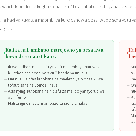
kawaida kipindi cha kughairi cha siku 7 bila sababu), kulingana na sher
una haki ya kukataa maombi ya kurejeshewa pesa iwapo sera yetu ya 
laghai.
Katika hali ambapo marejesho ya pesa kwa
Hal
kawaida yanapatikana:
hay
Ikiwa bidhaa ina hitilafu ya kiufundi ambayo hatuwezi
Ma
kuirekebisha ndani ya siku 7 baada ya ununuzi.
si
Ununuzi usiofaa kutokana na maelezo ya bidhaa kuwa
im
tofauti sana na utendaji halisi
Om
Ada nyingi kutokana na hitilafu za malipo yanayorudiwa
hu
au mfumo
Ku
Hali zingine maalum ambazo tunaona zinafaa
ki
ki
Ma
bu