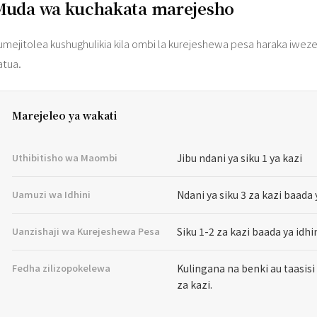
Muda wa kuchakata marejesho
umejitolea kushughulikia kila ombi la kurejeshewa pesa haraka iwez
atua.
Marejeleo ya wakati
Uthibitisho wa Maombi
Jibu ndani ya siku 1 ya kazi
Uamuzi wa Idhini
Ndani ya siku 3 za kazi baada
Uanzishaji wa Kurejeshewa Pesa
Siku 1-2 za kazi baada ya idhi
Fedha zilizopokelewa
Kulingana na benki au taasis
za kazi.