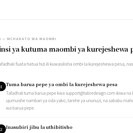
4 — MCHAKATO WA MAOMBI
insi ya kutuma maombi ya kurejeshewa 
afadhali fuata hatua hizi ili kuwasilisha ombi la kurejeshewa pesa, na
Tuma barua pepe ya ombi la kurejeshewa pesa
1
Tafadhali tuma barua pepe kwa
support@tabredesign.com
ikiwa na 
ujumuishe nambari ya oda yako, tarehe ya ununuzi, na sababu mahus
wa barua pepe.
Inasubiri jibu la uthibitisho
2