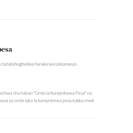
pesa
si tutalishughulikia haraka iwezekanavyo.
kichwa cha habari "Ombi la Kurejeshewa Pesa" na
usi ya ombi lako la kurejeshewa pesa katika mwili