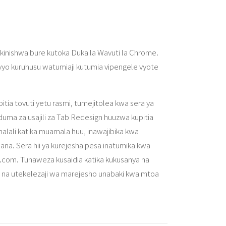
akinishwa bure kutoka Duka la Wavuti la Chrome.
ivyo kuruhusu watumiaji kutumia vipengele vyote
upitia tovuti yetu rasmi, tumejitolea kwa sera ya
uduma za usajili za Tab Redesign huuzwa kupitia
lali katika muamala huu, inawajibika kwa
ana. Sera hii ya kurejesha pesa inatumika kwa
n.com. Tunaweza kusaidia katika kukusanya na
sho na utekelezaji wa marejesho unabaki kwa mtoa