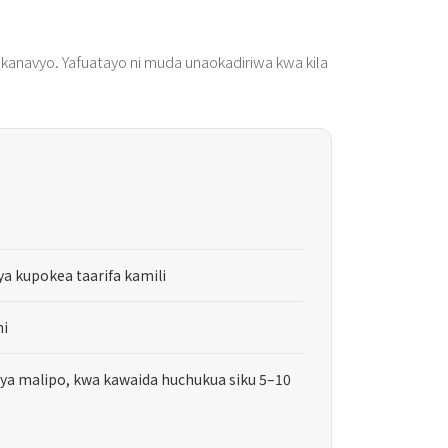
ekanavyo. Yafuatayo ni muda unaokadiriwa kwa kila
 ya kupokea taarifa kamili
ni
i ya malipo, kwa kawaida huchukua siku 5–10