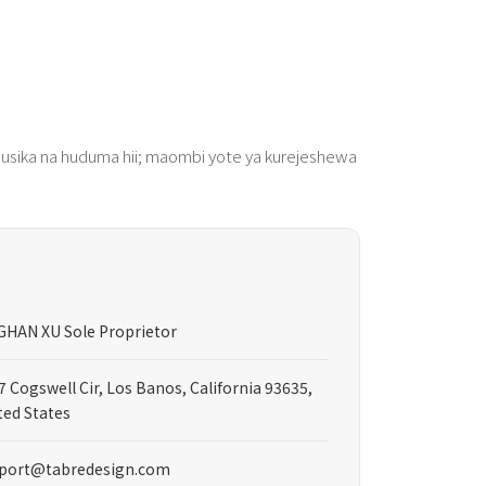
inalohusika na huduma hii; maombi yote ya kurejeshewa
GHAN XU Sole Proprietor
7 Cogswell Cir, Los Banos, California 93635,
ted States
port@tabredesign.com