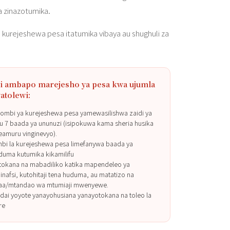
ia zinazotumika.
kurejeshewa pesa itatumika vibaya au shughuli za
i ambapo marejesho ya pesa kwa ujumla
atolewi:
ombi ya kurejeshewa pesa yamewasilishwa zaidi ya
ku 7 baada ya ununuzi (isipokuwa kama sheria husika
eamuru vinginevyo).
bi la kurejeshewa pesa limefanywa baada ya
duma kutumika kikamilifu
tokana na mabadiliko katika mapendeleo ya
binafsi, kutohitaji tena huduma, au matatizo na
faa/mtandao wa mtumiaji mwenyewe.
dai yoyote yanayohusiana yanayotokana na toleo la
re