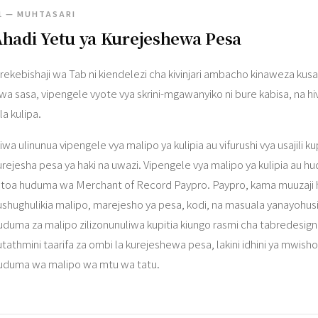
1 — MUHTASARI
hadi Yetu ya Kurejeshewa Pesa
rekebishaji wa Tab ni kiendelezi cha kivinjari ambacho kinaweza kus
wa sasa, vipengele vyote vya skrini-mgawanyiko ni bure kabisa, na h
la kulipa.
kiwa ulinunua vipengele vya malipo ya kulipia au vifurushi vya usajili k
urejesha pesa ya haki na uwazi. Vipengele vya malipo ya kulipia au h
toa huduma wa Merchant of Record Paypro. Paypro, kama muuzaji ha
ushughulikia malipo, marejesho ya pesa, kodi, na masuala yanayohusi
uduma za malipo zilizonunuliwa kupitia kiungo rasmi cha tabredesig
utathmini taarifa za ombi la kurejeshewa pesa, lakini idhini ya mwi
uduma wa malipo wa mtu wa tatu.