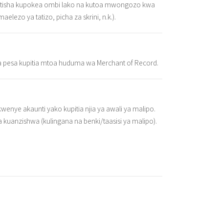
hibitisha kupokea ombi lako na kutoa mwongozo kwa
elezo ya tatizo, picha za skrini, n.k.).
wa pesa kupitia mtoa huduma wa Merchant of Record.
enye akaunti yako kupitia njia ya awali ya malipo.
 kuanzishwa (kulingana na benki/taasisi ya malipo).