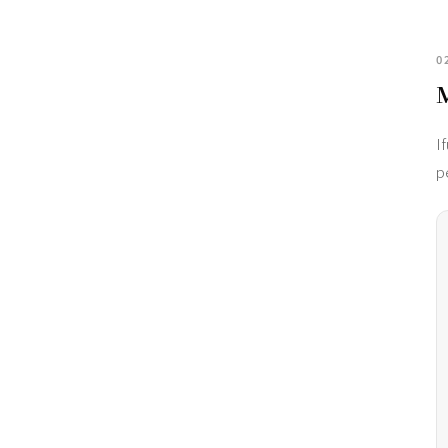
0
I
p