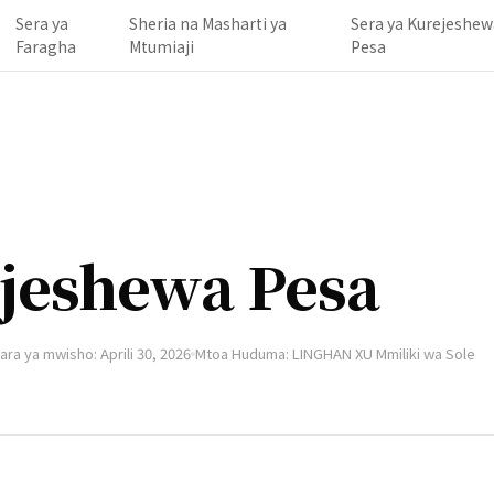
Sera ya
Sheria na Masharti ya
Sera ya Kurejeshew
Faragha
Mtumiaji
Pesa
ejeshewa Pesa
ara ya mwisho: Aprili 30, 2026
Mtoa Huduma: LINGHAN XU Mmiliki wa Sole