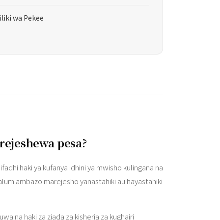
liki wa Pekee
urejeshewa pesa?
fadhi haki ya kufanya idhini ya mwisho kulingana na
aalum ambazo marejesho yanastahiki au hayastahiki
 na haki za ziada za kisheria za kughairi