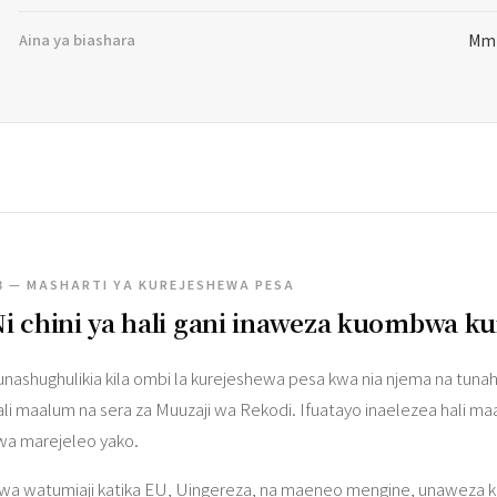
Aina ya biashara
Mmi
3 — MASHARTI YA KUREJESHEWA PESA
i chini ya hali gani inaweza kuombwa k
unashughulikia kila ombi la kurejeshewa pesa kwa nia njema na tunahi
ali maalum na sera za Muuzaji wa Rekodi. Ifuatayo inaelezea hali m
wa marejeleo yako.
wa watumiaji katika EU, Uingereza, na maeneo mengine, unaweza kuwa