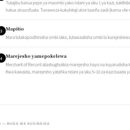
Tutajibu barua pepe ya maombi yako ndani ya siku 1 ya kazi, tukit
hatua zinazofuata. Tunaweza kukuhitaji utoe taarifa zaidi (kama vile ma
Mapitio
3
Mara tutakapoidhinisha ombi lako, tutawasilisha ombi la kurejeshe
Marejesho yamepokelewa
4
Merchant of Record atashughulikia marejesho hayo na kuyarudisha kw
Kwa kawaida, marejesho yatafika ndani ya siku 5–10 za kazi baada ya
5 — MUDA WA KUSINDIKA