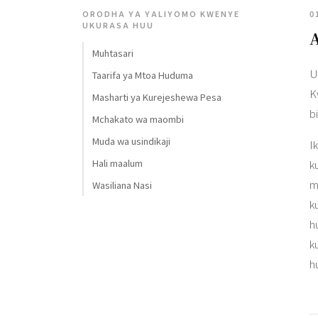
ORODHA YA YALIYOMO KWENYE
0
UKURASA HUU
A
Muhtasari
U
Taarifa ya Mtoa Huduma
K
Masharti ya Kurejeshewa Pesa
bi
Mchakato wa maombi
Muda wa usindikaji
I
Hali maalum
k
m
Wasiliana Nasi
k
h
k
h