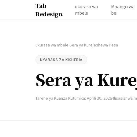
Tab
ukurasa wa
Mpango wa
Redesign
.
mbele
bei
ukurasa wa mbele
Sera ya Kurejeshewa Pesa
›
NYARAKA ZA KISHERIA
Sera ya Kur
Tarehe ya Kuanza Kutumika: Aprili 30, 2026
Ilisasishwa m