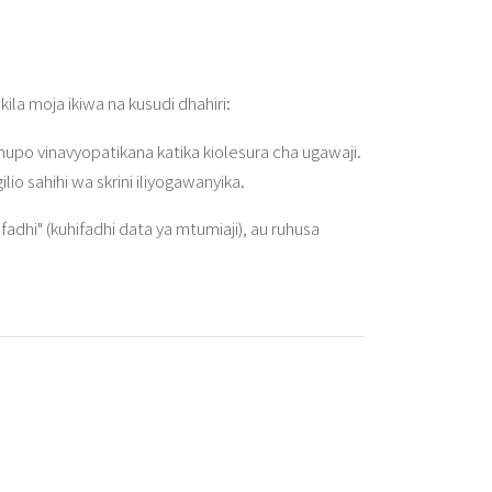
la moja ikiwa na kusudi dhahiri:
upo vinavyopatikana katika kiolesura cha ugawaji.
lio sahihi wa skrini iliyogawanyika.
fadhi" (kuhifadhi data ya mtumiaji), au ruhusa