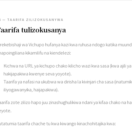
3 — TAARIFA ZILIZOKUSANYWA
aarifa tulizokusanya
rekebishaji wa Vichupo hufanya kazi kwa ruhusa ndogo katika muundo.
napoingiliana kikamilifu na kiendelezi:
Kichwa na URL ya kichupo chako kilicho wazi kwa sasa (kwa ajili
hakijapakiwa kwenye seva yoyote).
Taarifa ya nafasi na ukubwa wa dirisha la kivinjari cha sasa (inatum
iliyogawanyika, haijapakiwa).
aarifa zote zilizo hapo juu zinashughulikiwa ndani ya kifaa chako n
eyote.
utatumia taarifa chache tu kwa kiwango kinachohitajika kwa: