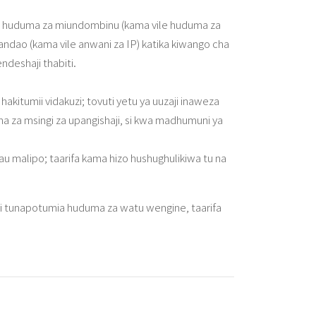
ya huduma za miundombinu (kama vile huduma za
ndao (kama vile anwani za IP) katika kiwango cha
deshaji thabiti.
hakitumii vidakuzi; tovuti yetu ya uuzaji inaweza
ma za msingi za upangishaji, si kwa madhumuni ya
au malipo; taarifa kama hizo hushughulikiwa tu na
akini tunapotumia huduma za watu wengine, taarifa