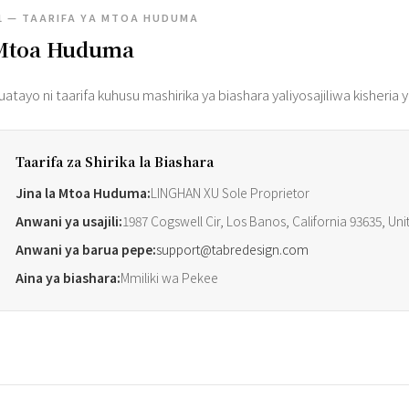
1 — TAARIFA YA MTOA HUDUMA
Mtoa Huduma
fuatayo ni taarifa kuhusu mashirika ya biashara yaliyosajiliwa kisheria
Taarifa za Shirika la Biashara
Jina la Mtoa Huduma:
LINGHAN XU Sole Proprietor
Anwani ya usajili:
1987 Cogswell Cir, Los Banos, California 93635, Uni
Anwani ya barua pepe:
support@tabredesign.com
Aina ya biashara:
Mmiliki wa Pekee