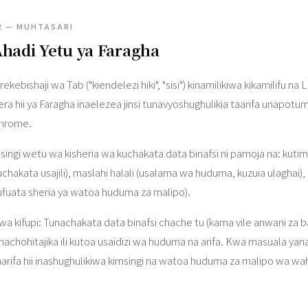
2 — MUHTASARI
hadi Yetu ya Faragha
rekebishaji wa Tab ("kiendelezi hiki", "sisi") kinamilikiwa kikamilifu 
era hii ya Faragha inaelezea jinsi tunavyoshughulikia taarifa unapotu
hrome.
singi wetu wa kisheria wa kuchakata data binafsi ni pamoja na: kuti
uchakata usajili), maslahi halali (usalama wa huduma, kuzuia ulaghai),
ufuata sheria ya watoa huduma za malipo).
wa kifupi: Tunachakata data binafsi chache tu (kama vile anwani za 
inachohitajika ili kutoa usaidizi wa huduma na arifa. Kwa masuala yana
aarifa hii inashughulikiwa kimsingi na watoa huduma za malipo wa wa