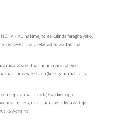
na LINGHAN XU na kimejitolea kulinda faragha yako.
mia kiendelezi cha Urekebishaji wa Tab cha
miza mikataba (kutoa huduma zinazolipiwa,
 na majukumu ya kisheria (kuzingatia mahitaji ya
barua pepe au hali za oda) kwa kiwango
yohusu malipo, usajili, au usaidizi kwa wateja,
husika wengine.