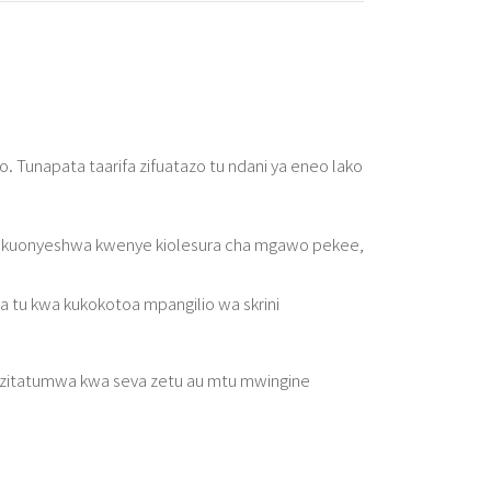
 Tunapata taarifa zifuatazo tu ndani ya eneo lako
 ya kuonyeshwa kwenye kiolesura cha mgawo pekee,
ika tu kwa kukokotoa mpangilio wa skrini
a hazitatumwa kwa seva zetu au mtu mwingine