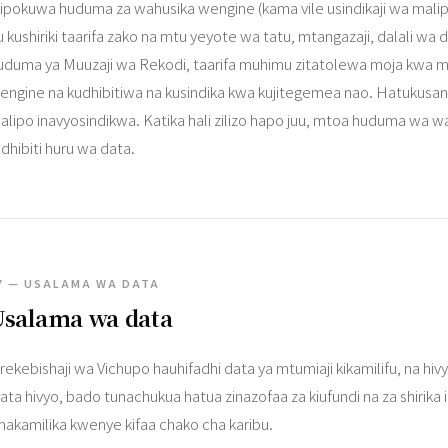
sipokuwa huduma za wahusika wengine (kama vile usindikaji wa malipo)
u kushiriki taarifa zako na mtu yeyote wa tatu, mtangazaji, dalali 
uduma ya Muuzaji wa Rekodi, taarifa muhimu zitatolewa moja kwa 
engine na kudhibitiwa na kusindika kwa kujitegemea nao. Hatukusanyi
alipo inavyosindikwa. Katika hali zilizo hapo juu, mtoa huduma wa w
dhibiti huru wa data.
7 — USALAMA WA DATA
Usalama wa data
rekebishaji wa Vichupo hauhifadhi data ya mtumiaji kikamilifu, na hiv
ata hivyo, bado tunachukua hatua zinazofaa za kiufundi na za shirika
inakamilika kwenye kifaa chako cha karibu.