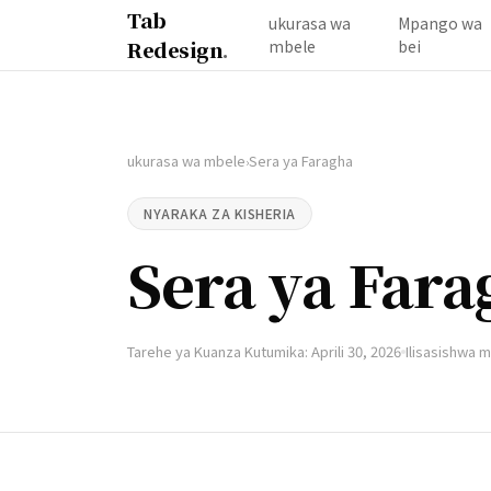
Tab
ukurasa wa
Mpango wa
Redesign
.
mbele
bei
ukurasa wa mbele
Sera ya Faragha
›
NYARAKA ZA KISHERIA
Sera ya Fara
Tarehe ya Kuanza Kutumika: Aprili 30, 2026
Ilisasishwa m