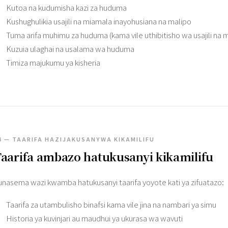
Kutoa na kudumisha kazi za huduma
Kushughulikia usajili na miamala inayohusiana na malipo
Tuma arifa muhimu za huduma (kama vile uthibitisho wa usajili na
Kuzuia ulaghai na usalama wa huduma
Timiza majukumu ya kisheria
4 — TAARIFA HAZIJAKUSANYWA KIKAMILIFU
aarifa ambazo hatukusanyi kikamilifu
unasema wazi kwamba hatukusanyi taarifa yoyote kati ya zifuatazo:
Taarifa za utambulisho binafsi kama vile jina na nambari ya simu
Historia ya kuvinjari au maudhui ya ukurasa wa wavuti