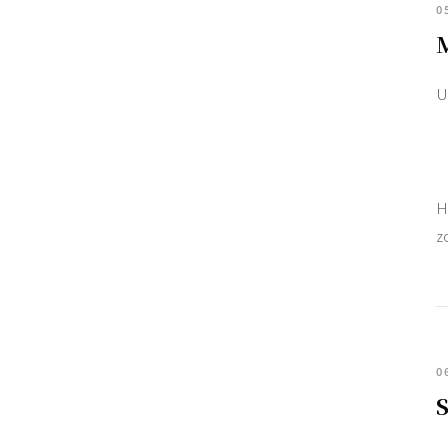
0
U
H
z
0
S