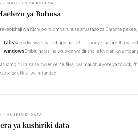
5 — MAELEZO YA RUHUSA
Maelezo ya Ruhusa
rekebishaji wa Kichupo huomba ruhusa zifuatazo za Chrome pekee, ki
tabs
Soma kichwa cha kichupo na URL ili kuonyesha orodha ya vich
windows
Dhibiti nafasi na ukubwa wa dirisha la kivinjari kwa mpangi
atuombi "ruhusa za mwenyeji" (ufikiaji wa maudhui yote ya tovuti), "hi
ozote za ufikiaji wa mtandao.
6 — KUSHIRIKI DATA
era ya kushiriki data