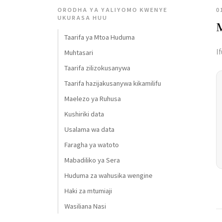
ORODHA YA YALIYOMO KWENYE
0
UKURASA HUU
Taarifa ya Mtoa Huduma
I
Muhtasari
Taarifa zilizokusanywa
Taarifa hazijakusanywa kikamilifu
Maelezo ya Ruhusa
Kushiriki data
Usalama wa data
Faragha ya watoto
Mabadiliko ya Sera
Huduma za wahusika wengine
Haki za mtumiaji
Wasiliana Nasi