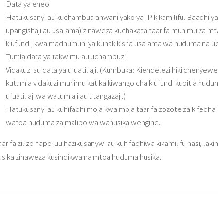
Data ya eneo
Hatukusanyi au kuchambua anwani yako ya IP kikamilifu. Baadhi 
upangishaji au usalama) zinaweza kuchakata taarifa muhimu za mta
kiufundi, kwa madhumuni ya kuhakikisha usalama wa huduma na uen
Tumia data ya takwimu au uchambuzi
Vidakuzi au data ya ufuatiliaji. (Kumbuka: Kiendelezi hiki chenyewe 
kutumia vidakuzi muhimu katika kiwango cha kiufundi kupitia hudu
ufuatiliaji wa watumiaji au utangazaji.)
Hatukusanyi au kuhifadhi moja kwa moja taarifa zozote za kifedha 
watoa huduma za malipo wa wahusika wengine.
aarifa zilizo hapo juu hazikusanywi au kuhifadhiwa kikamilifu nasi, l
usika zinaweza kusindikwa na mtoa huduma husika.