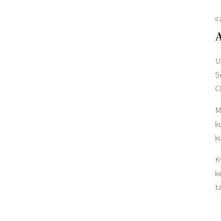
0
A
U
S
C
M
k
k
K
k
t