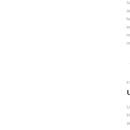
I
a
h
w
m
m
0
U
H
z