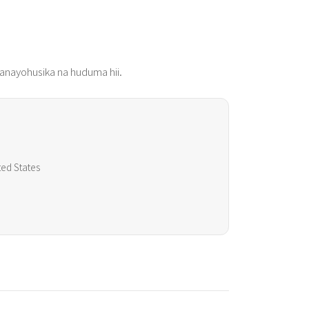
 yanayohusika na huduma hii.
ted States