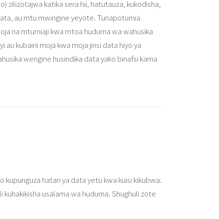
 zilizotajwa katika sera hii, hatutauza, kukodisha,
wa data, au mtu mwingine yeyote. Tunapotumia
moja na mtumiaji kwa mtoa huduma wa wahusika
 au kubaini moja kwa moja jinsi data hiyo ya
ahusika wengine husindika data yako binafsi kama
yo kupunguza hatari ya data yetu kwa kiasi kikubwa.
 ili kuhakikisha usalama wa huduma. Shughuli zote