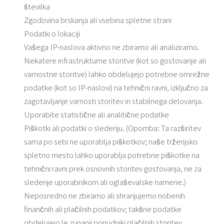
številka
Zgodovina brskanja ali vsebina spletne strani
Podatki o lokaciji
Vašega IP-naslova aktivno ne zbiramo ali analiziramo.
Nekatere infrastrukturne storitve (kot so gostovanje ali
varnostne storitve) lahko obdelujejo potrebne omrežne
podatke (kot so IP-naslovi) na tehnični ravni, izključno za
zagotavljanje varnosti storitev in stabilnega delovanja.
Uporabite statistične ali analitične podatke
Piškotki ali podatki o sledenju. (Opomba: Ta razširitev
sama po sebi ne uporablja piškotkov; naše trženjsko
spletno mesto lahko uporablja potrebne piškotke na
tehnični ravni prek osnovnih storitev gostovanja, ne za
sledenje uporabnikom ali oglaševalske namene.)
Neposredno ne zbiramo ali shranjujemo nobenih
finančnih ali plačilnih podatkov; takšne podatke
obdelujejo le zunanji ponudniki plačilnih storitev.