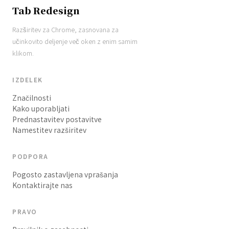
Tab Redesign
Razširitev za Chrome, zasnovana za
učinkovito deljenje več oken z enim samim
klikom.
IZDELEK
Značilnosti
Kako uporabljati
Prednastavitev postavitve
Namestitev razširitev
PODPORA
Pogosto zastavljena vprašanja
Kontaktirajte nas
PRAVO