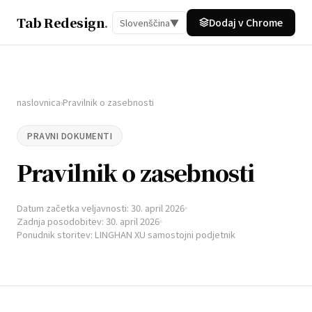
Tab Redesign
.
Dodaj v Chrome
Slovenščina
▼
naslovnica
Pravilnik o zasebnosti
›
PRAVNI DOKUMENTI
Pravilnik o zasebnosti
Datum začetka veljavnosti: 30. april 2026
Zadnja posodobitev: 30. april 2026
Ponudnik storitev: LINGHAN XU samostojni podjetnik