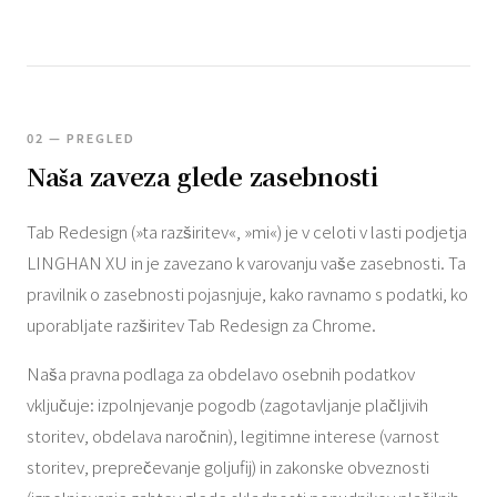
02 — PREGLED
Naša zaveza glede zasebnosti
Tab Redesign (»ta razširitev«, »mi«) je v celoti v lasti podjetja
LINGHAN XU in je zavezano k varovanju vaše zasebnosti. Ta
pravilnik o zasebnosti pojasnjuje, kako ravnamo s podatki, ko
uporabljate razširitev Tab Redesign za Chrome.
Naša pravna podlaga za obdelavo osebnih podatkov
vključuje: izpolnjevanje pogodb (zagotavljanje plačljivih
storitev, obdelava naročnin), legitimne interese (varnost
storitev, preprečevanje goljufij) in zakonske obveznosti