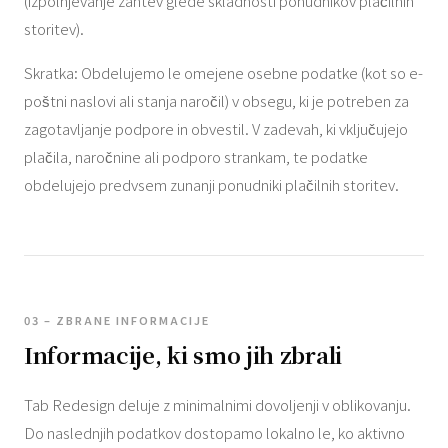
(izpolnjevanje zahtev glede skladnosti ponudnikov plačilnih
storitev).
Skratka: Obdelujemo le omejene osebne podatke (kot so e-
poštni naslovi ali stanja naročil) v obsegu, ki je potreben za
zagotavljanje podpore in obvestil. V zadevah, ki vključujejo
plačila, naročnine ali podporo strankam, te podatke
obdelujejo predvsem zunanji ponudniki plačilnih storitev.
03 – ZBRANE INFORMACIJE
Informacije, ki smo jih zbrali
Tab Redesign deluje z minimalnimi dovoljenji v oblikovanju.
Do naslednjih podatkov dostopamo lokalno le, ko aktivno