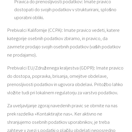
Pravica do prenosljivosti podatkov: Imate pravico
dostopati do svojih podatkov v strukturirani, splošno
uporabni obliki.
Prebivalci Kalifornije (CCPA): Imate pravico vedeti, katere
kategorije osebnih podatkov zbiramo, in pravico, da
zavrnete prodajo svojih osebnih podatkov (vaših podatkov
ne prodajamo).
Prebivalci EU/Združenega kraljestva (GDPR): Imate pravico
do dostopa, popravka, brisanja, omejitve obdelave,
prenosljivosti podatkov in ugovora obdelavi. Pritožbo lahko
vložite tudi pri lokalnem regulatorju za varstvo podatkov.
Za uveljavljanje zgoraj navedenih pravic se obrnite na nas
prek razdelka »Kontaktirajte nas«. Ker aktivno ne
shranjujemo osebnih podatkov uporabnikov, je treba
zahteve v zvezi s podatki o plačilu obdelati neposredno