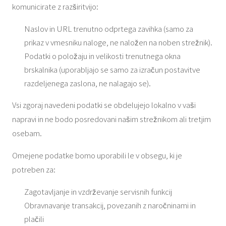
komunicirate z razširitvijo:
Naslov in URL trenutno odprtega zavihka (samo za
prikaz v vmesniku naloge, ne naložen na noben strežnik).
Podatki o položaju in velikosti trenutnega okna
brskalnika (uporabljajo se samo za izračun postavitve
razdeljenega zaslona, ​​ne nalagajo se).
Vsi zgoraj navedeni podatki se obdelujejo lokalno v vaši
napravi in ​​ne bodo posredovani našim strežnikom ali tretjim
osebam.
Omejene podatke bomo uporabili le v obsegu, ki je
potreben za:
Zagotavljanje in vzdrževanje servisnih funkcij
Obravnavanje transakcij, povezanih z naročninami in
plačili