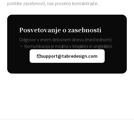
politike zasebnosti, nas prosimo kontaktirajte.
Posvetovanje o zasebnosti
Odgovor v enem delovnem dnevu (med tednom)
• Komunikacija je možna v kitajščini in angleščini
support@tabredesign.com