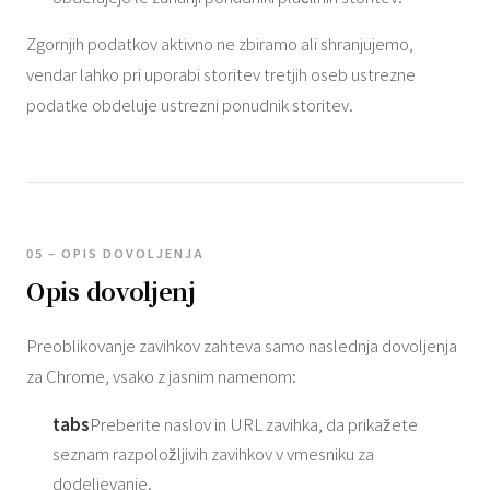
Zgornjih podatkov aktivno ne zbiramo ali shranjujemo,
vendar lahko pri uporabi storitev tretjih oseb ustrezne
podatke obdeluje ustrezni ponudnik storitev.
05 – OPIS DOVOLJENJA
Opis dovoljenj
Preoblikovanje zavihkov zahteva samo naslednja dovoljenja
za Chrome, vsako z jasnim namenom:
tabs
Preberite naslov in URL zavihka, da prikažete
seznam razpoložljivih zavihkov v vmesniku za
dodeljevanje.