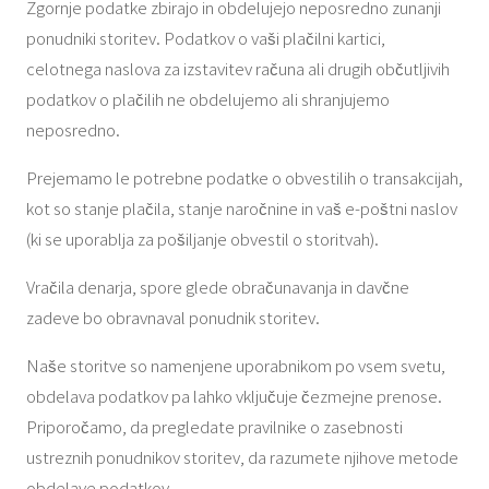
Zgornje podatke zbirajo in obdelujejo neposredno zunanji
ponudniki storitev. Podatkov o vaši plačilni kartici,
celotnega naslova za izstavitev računa ali drugih občutljivih
podatkov o plačilih ne obdelujemo ali shranjujemo
neposredno.
Prejemamo le potrebne podatke o obvestilih o transakcijah,
kot so stanje plačila, stanje naročnine in vaš e-poštni naslov
(ki se uporablja za pošiljanje obvestil o storitvah).
Vračila denarja, spore glede obračunavanja in davčne
zadeve bo obravnaval ponudnik storitev.
Naše storitve so namenjene uporabnikom po vsem svetu,
obdelava podatkov pa lahko vključuje čezmejne prenose.
Priporočamo, da pregledate pravilnike o zasebnosti
ustreznih ponudnikov storitev, da razumete njihove metode
obdelave podatkov.