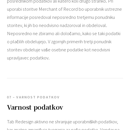
posrednikom podatkov ali katero koli drugo stranko. Pri
uporabi storitve Merchant of Record bo uporabnik ustrezne
informacije posredoval neposredno tretjemu ponudniku
storitev, ki jih bo neodvisno nadzoroval in obdeloval.
Neposredno ne zbiramo ali določamo, kako se taki podatki
o plačilih obdelujejo. V zgornjih primerih tretji ponudnik
storitev obdeluje vaše osebne podatke kot neodvisni
upravljavec podatkov.
07 – VARNOST PODATKOV
Varnost podatkov
Tab Redesign aktivno ne shranjuje uporabniških podatkov,
kar znatno zmanjšuje tveganje za naše podatke. Vendar pa