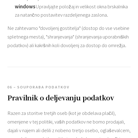
windows
Upravljajte položaj in velikost okna brskalnika
za natančno postavitev razdeljenega zaslona.
Ne zahtevamo "dovoljenj gostitelja" (dostop do vse vsebine
spletnega mesta), "shranjevanja" (shranjevanja uporabniških
podatkov) ali kakršnih koli dovoljenj za dostop do omrežja.
06 – SOUPORABA PODATKOV
Pravilnik o deljevanju podatkov
Razen za storitve tretjih oseb (kot je obdelava plačil),
omenjene v tej politiki, vaših podatkov ne bomo prodajali,
dajali v najem ali delili z nobeno tretjo osebo, oglaševalcem,