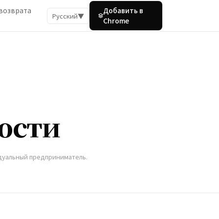
возврата
Добавить в
Русский
▼
Chrome
ости
идуальный предприниматель.