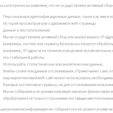
ы категорически заявляем, что не осуществляем активный сбор
Персональные идентификационные данные, такие как имя и н
История просмотров или содержимое веб-страницы
данные о местоположении
Мы не осуществляем активный сбор или анализ вашего IP-ад
(например, хостинг или сервисы безопасности) могут обраб
(например, IP-адреса) на техническом уровне исключительно
его стабильной работы.
Используйте статистические или аналитические данные.
Файлы cookie или данные отслеживания. (Примечание: само э
наш маркетинговый веб-сайт может использовать необходимы
базовые хостинговые сервисы, не для отслеживания пользоват
Мы не собираем и не храним напрямую никакую финансовую 
обрабатывается только сторонними поставщиками платежных 
ышеуказанная информация не собирается и не хранится нами ак