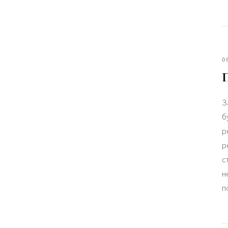
0
З
б
р
р
с
н
п