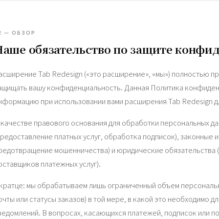
2 — ОБЗОР
Наше обязательство по защите конфи
асширение Tab Redesign («это расширение», «мы») полностью 
ащищать вашу конфиденциальность. Данная Политика конфиден
нформацию при использовании вами расширения Tab Redesign д
 качестве правового основания для обработки персональных да
предоставление платных услуг, обработка подписок), законные 
редотвращение мошенничества) и юридические обязательства 
оставщиков платежных услуг).
кратце: мы обрабатываем лишь ограниченный объем персональн
очты или статусы заказов) в той мере, в какой это необходимо 
ведомлений. В вопросах, касающихся платежей, подписок или п