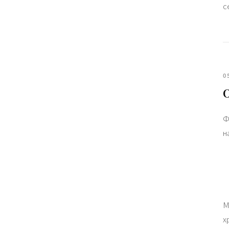
с
0
Ф
н
М
х