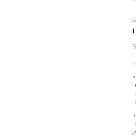
0
Р
з
и
В
(
п
п
В
п
у