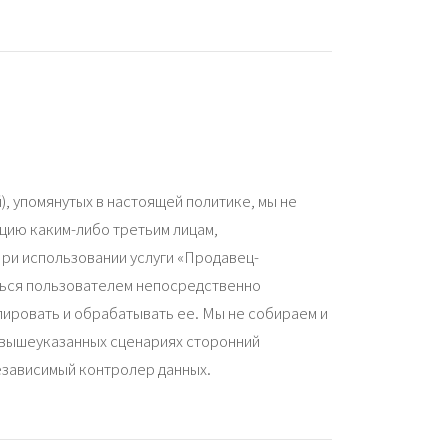
), упомянутых в настоящей политике, мы не
цию каким-либо третьим лицам,
ри использовании услуги «Продавец-
ься пользователем непосредственно
лировать и обрабатывать ее. Мы не собираем и
 вышеуказанных сценариях сторонний
езависимый контролер данных.