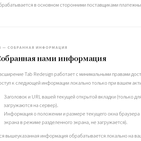
брабатывается в основном сторонними поставщиками платежных
3 — СОБРАННАЯ ИНФОРМАЦИЯ
Собранная нами информация
асширение Tab Redesign работает с минимальными правами дост
оступ к следующей информации локально только при вашем акт
Заголовок и URL вашей текущей открытой вкладки (только дл
загружаются на сервер).
Информация о положении и размере текущего окна браузера 
экрана в режиме разделенного экрана, не загружается).
ся вышеуказанная информация обрабатывается локально на ваш