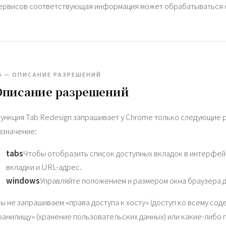
ервисов соответствующая информация может обрабатываться 
5 — ОПИСАНИЕ РАЗРЕШЕНИЙ
Описание разрешений
ункция Tab Redesign запрашивает у Chrome только следующие 
азначение:
tabs
Чтобы отобразить список доступных вкладок в интерфей
вкладки и URL-адрес.
windows
Управляйте положением и размером окна браузера д
ы не запрашиваем «права доступа к хосту» (доступ ко всему сод
ранилищу» (хранение пользовательских данных) или какие-либо п