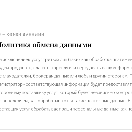
6 — ОБМЕН ДАННЫМИ
Политика обмена данными
а исключением услуг третьих лиц (таких как обработка платежей
удем продавать, сдавать в аренду или передавать вашу информа
екламодателям, брокерам данных или любым другим сторонам. П
егистратор» соответствующая информация будет предоставлят
тороннему поставщику услуг, который будет независимо контро
е определяем, как обрабатываются такие платежные данные. В
оставщик услуг обрабатывает ваши персональные данные как н