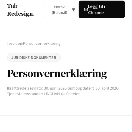
Tab
Legg til i
Norsk
▼
Redesign
.
(Bokmål)
Chrome
forsiden
Personvernerklæring
›
JURIDISKE DOKUMENTER
Personvernerklæring
Ikrafttredelsesdato: 30. april 2026
Sist oppdatert: 30. april 2026
Tjenesteleverandør: LINGHAN XU Eneeier