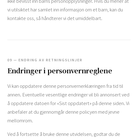
ikke bevisst inn barns personopplysninger. Hvis du mener at
vi utilsiktet har samlet inn informasjon om et barn, kan du
kontakte oss, så håndterer vi det umiddelbart.
09 — ENDRING AV RETNINGSLINJER
Endringer i personvernreglene
Vi kan oppdatere denne personvernerklæringen fra tid til
annen. Eventuelle vesentlige endringer vil bli annonsert ved
å oppdatere datoen for «Sist oppdatert» på denne siden. Vi
anbefaler at du gjennomgår denne policyen med jevne
mellomrom.
Ved å fortsette å bruke denne utvidelsen, godtar du de