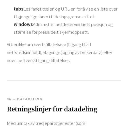
tabs
Les fanetittelen og URL-en for å vise en liste over
tilgjengelige faner i tildelingsgrensesnittet.
windows
Administrer nettleservinduets posisjon og
størrelse for presis delt skjermoppsett.
Vi ber ikke om «vertstillatelser» (tilgang til alt
nettstedsinnhold), «lagring» (lagring av brukerdata) eller
noen nettverkstilgangstillatelser.
06 — DATADELING
Retningslinjer for datadeling
Med unntak av tredjepartstjenester (som