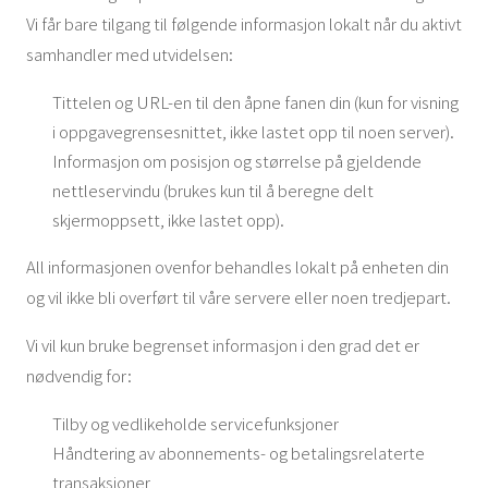
Vi får bare tilgang til følgende informasjon lokalt når du aktivt
samhandler med utvidelsen:
Tittelen og URL-en til den åpne fanen din (kun for visning
i oppgavegrensesnittet, ikke lastet opp til noen server).
Informasjon om posisjon og størrelse på gjeldende
nettleservindu (brukes kun til å beregne delt
skjermoppsett, ikke lastet opp).
All informasjonen ovenfor behandles lokalt på enheten din
og vil ikke bli overført til våre servere eller noen tredjepart.
Vi vil kun bruke begrenset informasjon i den grad det er
nødvendig for:
Tilby og vedlikeholde servicefunksjoner
Håndtering av abonnements- og betalingsrelaterte
transaksjoner