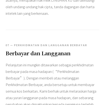
asalnya, merupakan hak milik LINGHAN XU dan dilindungi
oleh undang-undang hak cipta, tanda dagangan dan harta
intelek lain yang berkenaan.
07 — PERKHIDMATAN DAN LANGGANAN BERBAYAR
Berbayar dan Langganan
Pelanjutan ini mungkin ditawarkan sebagai perkhidmatan
berbayar pada masa hadapan (“Perkhidmatan
Berbayar”). Dengan membeli atau melanggan
Perkhidmatan Berbayar, anda bersetuju untuk membayar
semua kos berkaitan. Kami berhak untuk melaraskan harga
atau yuran langganan pada masa hadapan, dan sebarang
perubahan akan dimaklumkan kepada pengguna terlebih