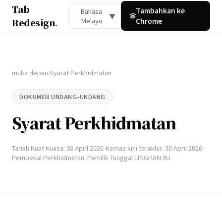
Tab
Tambahkan ke
Bahasa
▼
Redesign
.
Melayu
Chrome
muka depan
Syarat Perkhidmatan
›
DOKUMEN UNDANG-UNDANG
Syarat Perkhidmatan
Tarikh Kuat Kuasa: 30 April 2026
Kemas kini terakhir: 30 April 2026
Pembekal Perkhidmatan: Pemilik Tunggal LINGHAN XU