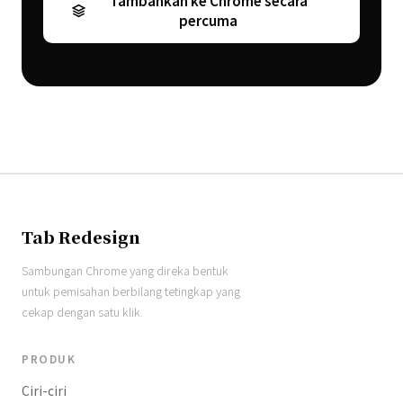
Tambahkan ke Chrome secara
percuma
Tab Redesign
Sambungan Chrome yang direka bentuk
untuk pemisahan berbilang tetingkap yang
cekap dengan satu klik.
PRODUK
Ciri-ciri