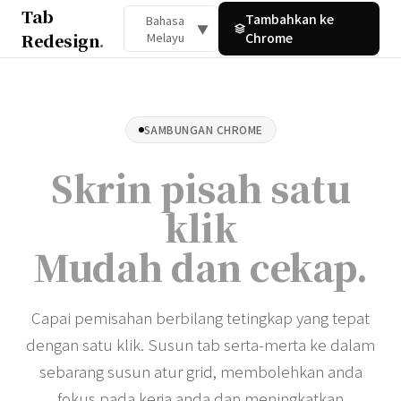
Tab
Tambahkan ke
Bahasa
▼
Redesign
.
Melayu
Chrome
SAMBUNGAN CHROME
Skrin pisah satu
klik
Mudah dan cekap
.
Capai pemisahan berbilang tetingkap yang tepat
dengan satu klik. Susun tab serta-merta ke dalam
sebarang susun atur grid, membolehkan anda
fokus pada kerja anda dan meningkatkan