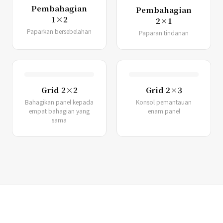
Pembahagian
Pembahagian
1×2
2×1
Paparkan bersebelahan
Paparan tindanan
Grid 2×2
Grid 2×3
Bahagikan panel kepada
Konsol pemantauan
empat bahagian yang
enam panel
sama