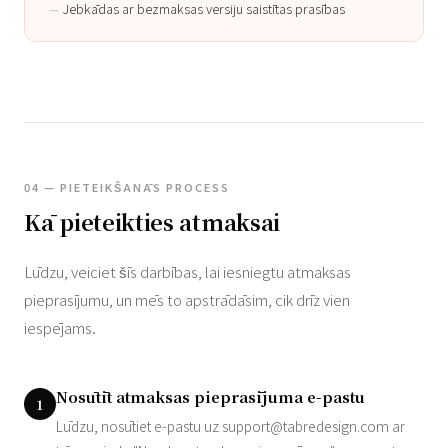
Jebkādas ar bezmaksas versiju saistītas prasības
04 — PIETEIKŠANĀS PROCESS
Kā pieteikties atmaksai
Lūdzu, veiciet šīs darbības, lai iesniegtu atmaksas
pieprasījumu, un mēs to apstrādāsim, cik drīz vien
iespējams.
Nosūtīt atmaksas pieprasījuma e-pastu
1
Lūdzu, nosūtiet e-pastu uz
support@tabredesign.com
ar