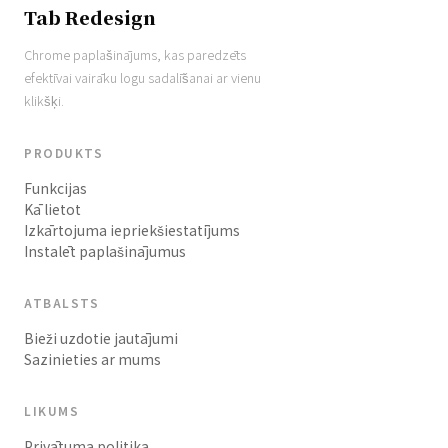
Tab Redesign
Chrome paplašinājums, kas paredzēts
efektīvai vairāku logu sadalīšanai ar vienu
klikšķi.
PRODUKTS
Funkcijas
Kā lietot
Izkārtojuma iepriekšiestatījums
Instalēt paplašinājumus
ATBALSTS
Bieži uzdotie jautājumi
Sazinieties ar mums
LIKUMS
Privātuma politika