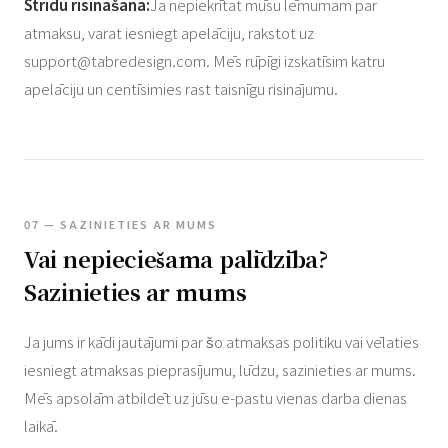
Strīdu risināšana:
Ja nepiekrītat mūsu lēmumam par
atmaksu, varat iesniegt apelāciju, rakstot uz
support@tabredesign.com
. Mēs rūpīgi izskatīsim katru
apelāciju un centīsimies rast taisnīgu risinājumu.
07 — SAZINIETIES AR MUMS
Vai nepieciešama palīdzība?
Sazinieties ar mums
Ja jums ir kādi jautājumi par šo atmaksas politiku vai vēlaties
iesniegt atmaksas pieprasījumu, lūdzu, sazinieties ar mums.
Mēs apsolām atbildēt uz jūsu e-pastu vienas darba dienas
laikā.