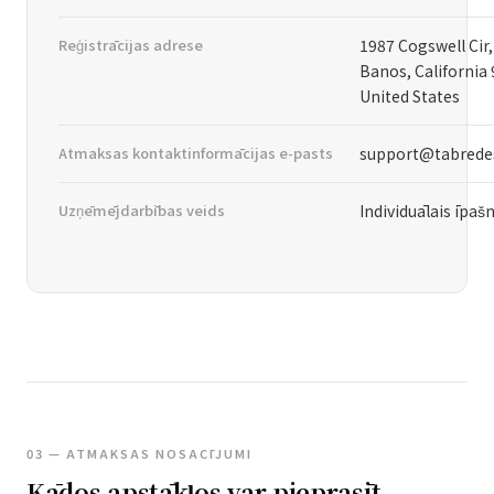
Reģistrācijas adrese
1987 Cogswell Cir,
Banos, California
United States
Atmaksas kontaktinformācijas e-pasts
support@tabrede
Uzņēmējdarbības veids
Individuālais īpaš
03 — ATMAKSAS NOSACĪJUMI
Kādos apstākļos var pieprasīt