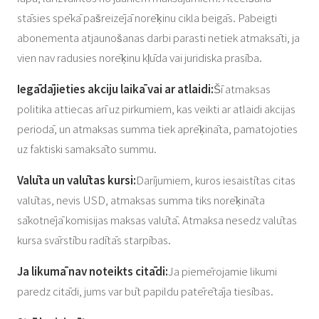
stāsies spēkā pašreizējā norēķinu cikla beigās. Pabeigti
abonementa atjaunošanas darbi parasti netiek atmaksāti, ja
vien nav radusies norēķinu kļūda vai juridiska prasība.
Iegādājieties akciju laikā vai ar atlaidi:
Šī atmaksas
politika attiecas arī uz pirkumiem, kas veikti ar atlaidi akcijas
periodā, un atmaksas summa tiek aprēķināta, pamatojoties
uz faktiski samaksāto summu.
Valūta un valūtas kursi:
Darījumiem, kuros iesaistītas citas
valūtas, nevis USD, atmaksas summa tiks norēķināta
sākotnējā komisijas maksas valūtā. Atmaksa nesedz valūtas
kursa svārstību radītās starpības.
Ja likumā nav noteikts citādi:
Ja piemērojamie likumi
paredz citādi, jums var būt papildu patērētāja tiesības.