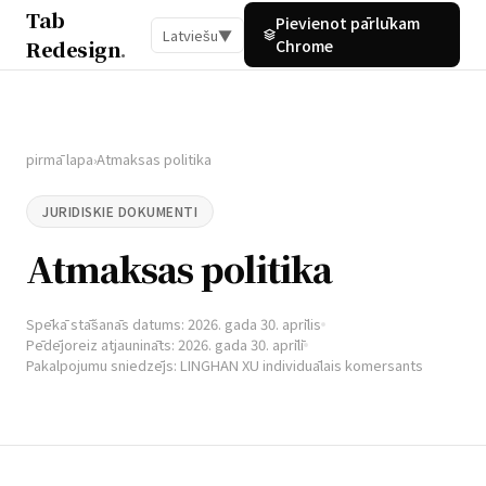
Tab
Pievienot pārlūkam
Latviešu
▼
Redesign
.
Chrome
pirmā lapa
Atmaksas politika
›
JURIDISKIE DOKUMENTI
Atmaksas politika
Spēkā stāšanās datums: 2026. gada 30. aprīlis
Pēdējoreiz atjaunināts: 2026. gada 30. aprīlī
Pakalpojumu sniedzējs: LINGHAN XU individuālais komersants