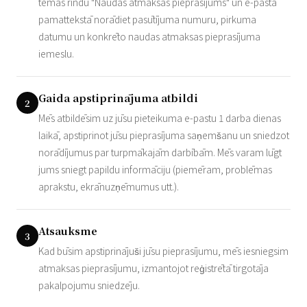
tēmas rindu "Naudas atmaksas pieprasījums" un e-pasta
pamattekstā norādiet pasūtījuma numuru, pirkuma
datumu un konkrēto naudas atmaksas pieprasījuma
iemeslu.
Gaida apstiprinājuma atbildi
2
Mēs atbildēsim uz jūsu pieteikuma e-pastu 1 darba dienas
laikā, apstiprinot jūsu pieprasījuma saņemšanu un sniedzot
norādījumus par turpmākajām darbībām. Mēs varam lūgt
jums sniegt papildu informāciju (piemēram, problēmas
aprakstu, ekrānuzņēmumus utt.).
Atsauksme
3
Kad būsim apstiprinājuši jūsu pieprasījumu, mēs iesniegsim
atmaksas pieprasījumu, izmantojot reģistrētā tirgotāja
pakalpojumu sniedzēju.