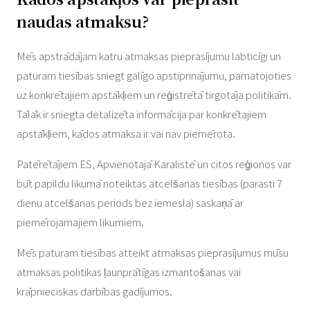
naudas atmaksu?
Mēs apstrādājam katru atmaksas pieprasījumu labticīgi un
paturam tiesības sniegt galīgo apstiprinājumu, pamatojoties
uz konkrētajiem apstākļiem un reģistrētā tirgotāja politikām.
Tālāk ir sniegta detalizēta informācija par konkrētajiem
apstākļiem, kādos atmaksa ir vai nav piemērota.
Patērētājiem ES, Apvienotajā Karalistē un citos reģionos var
būt papildu likumā noteiktas atcelšanas tiesības (parasti 7
dienu atcelšanas periods bez iemesla) saskaņā ar
piemērojamajiem likumiem.
Mēs paturam tiesības atteikt atmaksas pieprasījumus mūsu
atmaksas politikas ļaunprātīgas izmantošanas vai
krāpnieciskas darbības gadījumos.