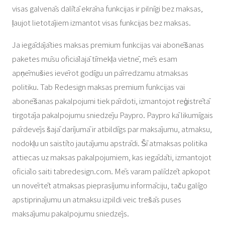
visas galvenās dalītā ekrāna funkcijas ir pilnīgi bez maksas,
ļaujot lietotājiem izmantot visas funkcijas bez maksas.
Ja iegādājāties maksas premium funkcijas vai abonēšanas
paketes mūsu oficiālajā tīmekļa vietnē, mēs esam
apņēmušies ievērot godīgu un pārredzamu atmaksas
politiku. Tab Redesign maksas premium funkcijas vai
abonēšanas pakalpojumi tiek pārdoti, izmantojot reģistrētā
tirgotāja pakalpojumu sniedzēju Paypro. Paypro kā likumīgais
pārdevējs šajā darījumā ir atbildīgs par maksājumu, atmaksu,
nodokļu un saistīto jautājumu apstrādi. Šī atmaksas politika
attiecas uz maksas pakalpojumiem, kas iegādāti, izmantojot
oficiālo saiti tabredesign.com. Mēs varam palīdzēt apkopot
un novērtēt atmaksas pieprasījumu informāciju, taču galīgo
apstiprinājumu un atmaksu izpildi veic trešās puses
maksājumu pakalpojumu sniedzējs.