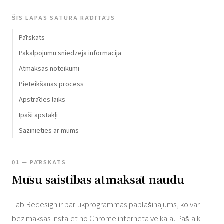
ŠĪS LAPAS SATURA RĀDĪTĀJS
Pārskats
Pakalpojumu sniedzēja informācija
Atmaksas noteikumi
Pieteikšanās process
Apstrādes laiks
Īpaši apstākļi
Sazinieties ar mums
01 — PĀRSKATS
Mūsu saistības atmaksāt naudu
Tab Redesign ir pārlūkprogrammas paplašinājums, ko var
bez maksas instalēt no Chrome interneta veikala. Pašlaik