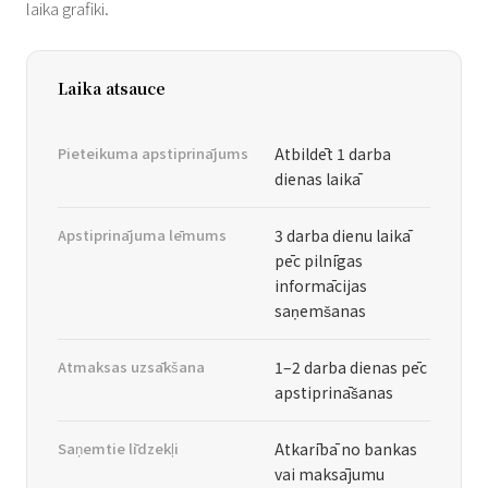
laika grafiki.
Laika atsauce
Pieteikuma apstiprinājums
Atbildēt 1 darba
dienas laikā
Apstiprinājuma lēmums
3 darba dienu laikā
pēc pilnīgas
informācijas
saņemšanas
Atmaksas uzsākšana
1–2 darba dienas pēc
apstiprināšanas
Saņemtie līdzekļi
Atkarībā no bankas
vai maksājumu