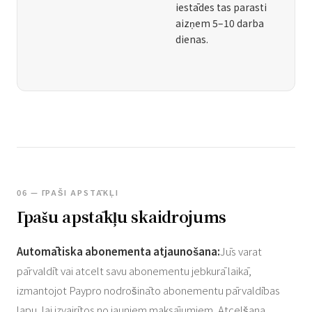
iestādes tas parasti
aizņem 5–10 darba
dienas.
06 — ĪPAŠI APSTĀKĻI
Īpašu apstākļu skaidrojums
Automātiska abonementa atjaunošana:
Jūs varat
pārvaldīt vai atcelt savu abonementu jebkurā laikā,
izmantojot Paypro nodrošināto abonementu pārvaldības
lapu, lai izvairītos no jauniem maksājumiem. Atcelšana