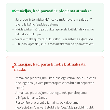
Situācijās, kad parasti ir pieejama atmaksa:
Ja precei ir tehniska kļūme, ko mēs nevaram salabot 7
dienu laikā no iegādes datuma.
Kļūda pirkumā, jo produkta apraksts būtiski atšķiras no
faktiskās funkcijas
Vairāki maksājumi dubultu rēķinu vai sistēmas kļūdu dēļ
Citi īpaši apstākļi, kurus mēs uzskatām par pamatotiem
Situācijas, kad parasti netiek atmaksāta
nauda:
Atmaksas pieprasījumi, kas iesniegti vairāk nekā 7 dienas
pēc iegādes (ja vien piemērojamie tiesību akti neparedz
citādi).
Atmaksas pieprasījums iesniegts pēc pakalpojuma
pilnīgas izmantošanas
Personīgo preferenču izmaiņu, pakalpojuma
nepieciešamības vai lietotāja ierīces/tīkla problēmu dēļ.