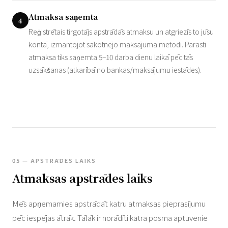
Atmaksa saņemta
4
Reģistrētais tirgotājs apstrādās atmaksu un atgriezīs to jūsu
kontā, izmantojot sākotnējo maksājuma metodi. Parasti
atmaksa tiks saņemta 5–10 darba dienu laikā pēc tās
uzsākšanas (atkarībā no bankas/maksājumu iestādes).
05 — APSTRĀDES LAIKS
Atmaksas apstrādes laiks
Mēs apņemamies apstrādāt katru atmaksas pieprasījumu
pēc iespējas ātrāk. Tālāk ir norādīti katra posma aptuvenie