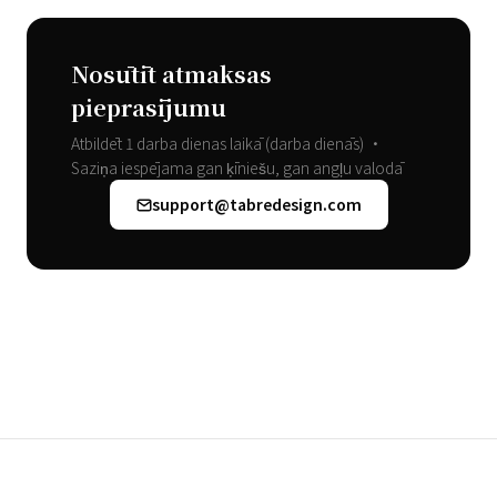
Nosūtīt atmaksas
pieprasījumu
Atbildēt 1 darba dienas laikā (darba dienās) •
Saziņa iespējama gan ķīniešu, gan angļu valodā
support@tabredesign.com