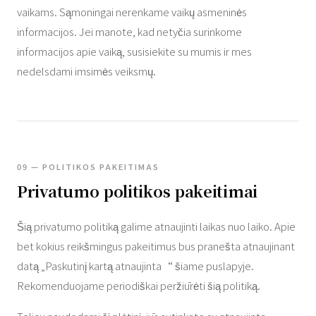
vaikams. Sąmoningai nerenkame vaikų asmeninės
informacijos. Jei manote, kad netyčia surinkome
informacijos apie vaiką, susisiekite su mumis ir mes
nedelsdami imsimės veiksmų.
09 — POLITIKOS PAKEITIMAS
Privatumo politikos pakeitimai
Šią privatumo politiką galime atnaujinti laikas nuo laiko. Apie
bet kokius reikšmingus pakeitimus bus pranešta atnaujinant
datą „Paskutinį kartą atnaujinta“ šiame puslapyje.
Rekomenduojame periodiškai peržiūrėti šią politiką.