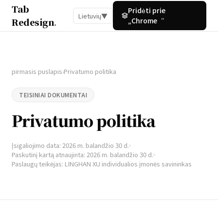
Tab
Pridėti prie
Lietuvių
▼
Redesign
.
„Chrome“
pirmasis puslapis
Privatumo politika
›
TEISINIAI DOKUMENTAI
Privatumo politika
Įsigaliojimo data: 2026 m. balandžio 30 d.
Paskutinį kartą atnaujinta: 2026 m. balandžio 30 d.
Paslaugų teikėjas: LINGHAN XU individualios įmonės savininkas