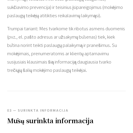
sukčiavimo prevencija) ir teisinius įsipareigojimus (mokėjimo
paslaugų teikėjų atitikties reikalavimų laikymąsi).
Trumpai tariant: Mes tvarkome tik ribotus asmens duomenis
(pvz., el. pašto adresus ar užsakymų būsenas) tiek, kiek
būtina norint teikti paslaugų palaikymą ir pranešimus. Su
mokėjimais, prenumeratomis ar klientų aptarnavimu
susijusiais klausimais šią informaciją daugiausia tvarko
trečiųjų šalių mokėjimo paslaugų teikėjai.
03 — SURINKTA INFORMACIJA
Mūsų surinkta informacija