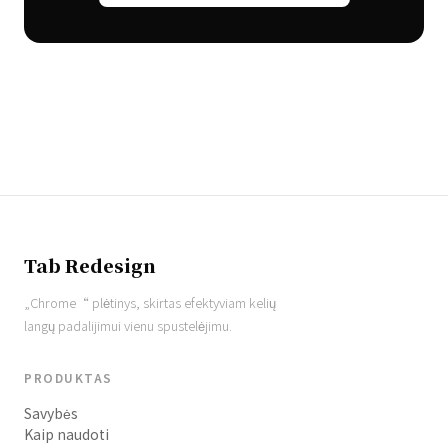
Tab Redesign
„Chrome“ plėtinys, skirtas efektyviam kelių
langų padalijimui vienu spustelėjimu.
PRODUKTAS
Savybės
Kaip naudoti