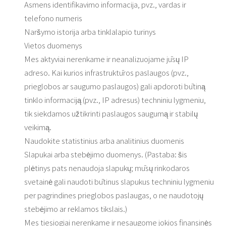
Asmens identifikavimo informacija, pvz., vardas ir
telefono numeris
Naršymo istorija arba tinklalapio turinys
Vietos duomenys
Mes aktyviai nerenkame ir neanalizuojame jūsų IP
adreso. Kai kurios infrastruktūros paslaugos (pvz.,
prieglobos ar saugumo paslaugos) gali apdoroti būtiną
tinklo informaciją (pvz., IP adresus) techniniu lygmeniu,
tik siekdamos užtikrinti paslaugos saugumą ir stabilų
veikimą.
Naudokite statistinius arba analitinius duomenis
Slapukai arba stebėjimo duomenys. (Pastaba: šis
plėtinys pats nenaudoja slapukų; mūsų rinkodaros
svetainė gali naudoti būtinus slapukus techniniu lygmeniu
per pagrindines prieglobos paslaugas, o ne naudotojų
stebėjimo ar reklamos tikslais.)
Mes tiesiogiai nerenkame ir nesaugome jokios finansinės