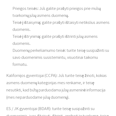
Prieigos teisės: Jūs galite prašyti prieigos prie mūsų
tvarkomų jūsų asmens duomenų.
Teisė į ištaisymą: galite prašyti ištaisyti netikslius asmens
duomenis.
Teisė į ištrynimą: galite prašyti ištrinti jūsų asmens
duomenis.
Duomenų perkeliamumo teisė: turite teisę susipažinti su
savo duomenimis susistemintu, visuotinai taikomu
formatu.
Kalifornijos gyventojai (CCPA): Jūs turite teisę žinoti, kokias
asmens duomenų kategorijas mes renkame, ir teisę
nesutikti, kad būtų parduodama jūsų asmeninė informacija
(mes neparduodame jūsų duomenų).
ES / JK gyventojai (BDAR): turite teisę susipažinti su
duomenimis, juos ištaisyti, ištrinti, apriboti jų tvarkymą, teisę