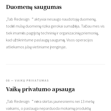
Duomenų saugumas
„Tab Redesign“ aktyviai nesaugo naudotojų duomenų,
todėl mūsų duomenų rizika gerokai sumažėja. Tačiau mes vis
tiek imamės pagrįstų techninių ir organizacinių priemonių,
kad užtikrintume paslaugų saugumą. Visos operacijos
atliekamos jūsų vietiniame įrenginyje.
08 — VAIKŲ PRIVATUMAS
Vaikų privatumo apsauga
„Tab Redesign“ nėra skirtas jaunesniems nei 13 metų
vaikams, o paslauga neparduoda mokamų produktų