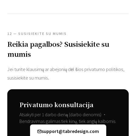
12 — SUSISIEKITE SU MUMIS
Reikia pagalbos? Susisiekite su
mumis
Jei turite klausimų ar abejonių dėl šios privatumo politikos,
susisiekite su mumis.
Privatumo konsultacija
Atsakyti per 1 darbo dieną (darbo dienomis) •
Bendravimas galimas tiek kinų, tiek anglų kalbomis
support@tabredesign.com