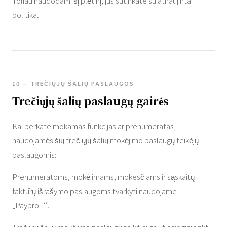
Toliau naudodami šį plėtinį, jūs sutinkate su atnaujinta
politika.
10 — TREČIŲJŲ ŠALIŲ PASLAUGOS
Trečiųjų šalių paslaugų gairės
Kai perkate mokamas funkcijas ar prenumeratas,
naudojamės šių trečiųjų šalių mokėjimo paslaugų teikėjų
paslaugomis:
Prenumeratoms, mokėjimams, mokesčiams ir sąskaitų
faktūrų išrašymo paslaugoms tvarkyti naudojame
„Paypro“.