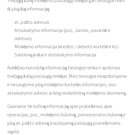
Trečiųjų šalių mokėjimo paslaugų teikėjai gali tiesiogiai rinkti
iš jūsų šią informaciją:
el. pašto adresas
Atsiskaitymo informacija (pvz., vardas, pavardė ir
adresas)
Mokėjimo informacija (kredito / debeto kortelė ir kt.)
Sandorių įrašai ir atsiskaitymo informacija
Aukščiau nurodytą informaciją tiesiogiai renka ir apdoroja
trečiųjų šalių paslaugų teikėjai. Mes tiesiogiai neapdorojame
ir nesaugome jūsų mokėjimo kortelės informacijos, viso
atsiskaitymo adreso ar kitų neskelbtinų mokėjimo duomenų.
Gauname tik būtiną informaciją apie pranešimus apie
operacijas, pvz., mokėjimo būseną, prenumeratos būseną ir
jūsų el. pašto adresą (naudojamą paslaugų pranešimams
siųsti).