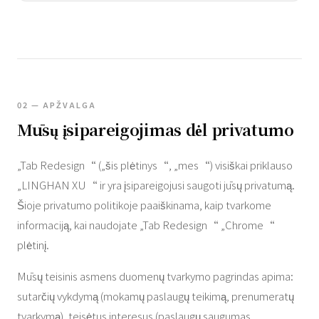
02 — APŽVALGA
Mūsų įsipareigojimas dėl privatumo
„Tab Redesign“ („šis plėtinys“, „mes“) visiškai priklauso
„LINGHAN XU“ ir yra įsipareigojusi saugoti jūsų privatumą.
Šioje privatumo politikoje paaiškinama, kaip tvarkome
informaciją, kai naudojate „Tab Redesign“ „Chrome“
plėtinį.
Mūsų teisinis asmens duomenų tvarkymo pagrindas apima:
sutarčių vykdymą (mokamų paslaugų teikimą, prenumeratų
tvarkymą), teisėtus interesus (paslaugų saugumas,