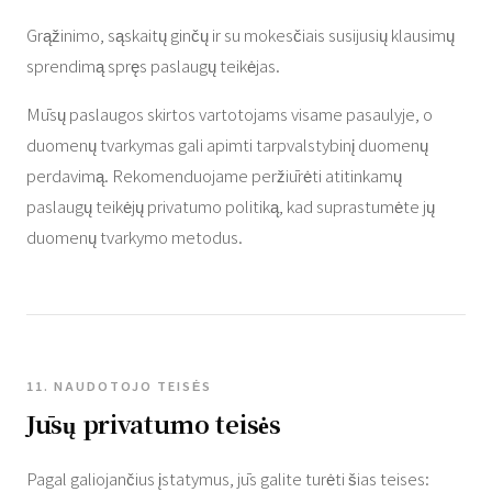
Grąžinimo, sąskaitų ginčų ir su mokesčiais susijusių klausimų
sprendimą spręs paslaugų teikėjas.
Mūsų paslaugos skirtos vartotojams visame pasaulyje, o
duomenų tvarkymas gali apimti tarpvalstybinį duomenų
perdavimą. Rekomenduojame peržiūrėti atitinkamų
paslaugų teikėjų privatumo politiką, kad suprastumėte jų
duomenų tvarkymo metodus.
11. NAUDOTOJO TEISĖS
Jūsų privatumo teisės
Pagal galiojančius įstatymus, jūs galite turėti šias teises: