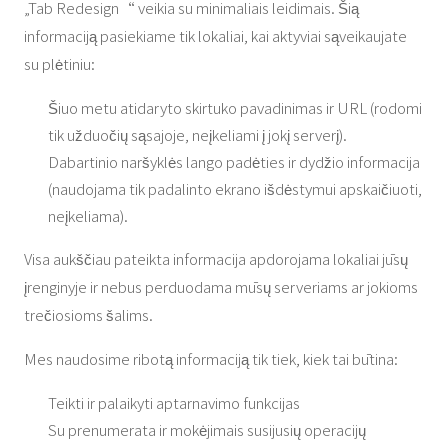
„Tab Redesign“ veikia su minimaliais leidimais. Šią
informaciją pasiekiame tik lokaliai, kai aktyviai sąveikaujate
su plėtiniu:
Šiuo metu atidaryto skirtuko pavadinimas ir URL (rodomi
tik užduočių sąsajoje, neįkeliami į jokį serverį).
Dabartinio naršyklės lango padėties ir dydžio informacija
(naudojama tik padalinto ekrano išdėstymui apskaičiuoti,
neįkeliama).
Visa aukščiau pateikta informacija apdorojama lokaliai jūsų
įrenginyje ir nebus perduodama mūsų serveriams ar jokioms
trečiosioms šalims.
Mes naudosime ribotą informaciją tik tiek, kiek tai būtina:
Teikti ir palaikyti aptarnavimo funkcijas
Su prenumerata ir mokėjimais susijusių operacijų