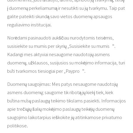
į duomenų perkeliamumą ir nesutikti su jų tvarkymu. Taip pat
galite pateikti skundą savo vietos duomenų apsaugos
reguliavimo institucijai.
Norėdami pasinaudoti aukščiau nurodytomis teisėmis,
susisiekite su mumis per skyrių „Susisiekite su mumis“.
Kadangi mes aktyviai nesaugome naudotojų asmens
duomenų, užklausos, susijusios su mokėjimo informacija, turi
būti tvarkomos tiesiogiai per „Paypro“.
Duomenų saugojimas: Mes patys nesaugome naudotojų
asmens duomenų; saugome tik ribotą jų kiekį tiek, kiek
būtina mūsų paslaugų teikimo tikslams pasiekti. Informacijos
apie trečiųjų šalių mokėjimo paslaugų teikėjų duomenų
saugojimo laikotarpius ieškokite jų atitinkamose privatumo
politikose.