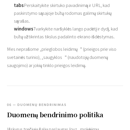
tabs
Perskaitykite skirtuko pavadinimą ir URL, kad
paskirstymo sąsajoje būtų rodomas galimų skirtukų
sąrašas.
windows
Tvarkykite naršyklės lango padėtį ir dydį, kad
būtų užtikrintas tikslus padalinto ekrano išdėstymas.
Mes neprašome „prieglobos leidimų“ (prieigos prie viso
svetainės turinio), „saugyklos“ (naudotojų duomenų
saugojimo) ar jokių tinklo prieigos leidimų.
06 — DUOMENŲ BENDRINIMAS
Duomenų bendrinimo politika
Išskyrus trečiųjų šalių paslaugas (pvz., mokėjimų