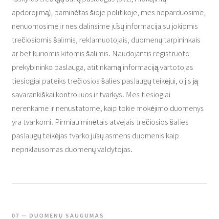
apdorojimą), paminėtas šioje politikoje, mes neparduosime,
nenuomosime ir nesidalinsime jūsų informacija su jokiomis
trečiosiomis šalimis, reklamuotojais, duomenų tarpininkais
ar bet kuriomis kitomis šalimis. Naudojantis registruoto
prekybininko paslauga, atitinkamą informaciją vartotojas
tiesiogiai pateiks trečiosios šalies paslaugų teikėjui, o jis ją
savarankiškai kontroliuos ir tvarkys. Mes tiesiogiai
nerenkame ir nenustatome, kaip tokie mokėjimo duomenys
yra tvarkomi. Pirmiau minėtais atvejais trečiosios šalies
paslaugų teikėjas tvarko jūsų asmens duomenis kaip
nepriklausomas duomenų valdytojas.
07 — DUOMENŲ SAUGUMAS