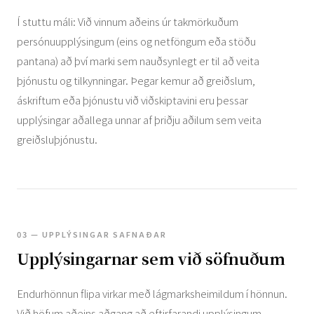
Í stuttu máli: Við vinnum aðeins úr takmörkuðum
persónuupplýsingum (eins og netföngum eða stöðu
pantana) að því marki sem nauðsynlegt er til að veita
þjónustu og tilkynningar. Þegar kemur að greiðslum,
áskriftum eða þjónustu við viðskiptavini eru þessar
upplýsingar aðallega unnar af þriðju aðilum sem veita
greiðsluþjónustu.
03 — UPPLÝSINGAR SAFNAÐAR
Upplýsingarnar sem við söfnuðum
Endurhönnun flipa virkar með lágmarksheimildum í hönnun.
Við höfum aðeins aðgang að eftirfarandi upplýsingum