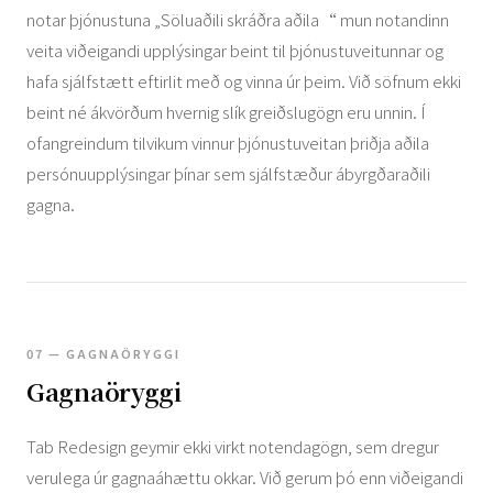
notar þjónustuna „Söluaðili skráðra aðila“ mun notandinn
veita viðeigandi upplýsingar beint til þjónustuveitunnar og
hafa sjálfstætt eftirlit með og vinna úr þeim. Við söfnum ekki
beint né ákvörðum hvernig slík greiðslugögn eru unnin. Í
ofangreindum tilvikum vinnur þjónustuveitan þriðja aðila
persónuupplýsingar þínar sem sjálfstæður ábyrgðaraðili
gagna.
07 — GAGNAÖRYGGI
Gagnaöryggi
Tab Redesign geymir ekki virkt notendagögn, sem dregur
verulega úr gagnaáhættu okkar. Við gerum þó enn viðeigandi