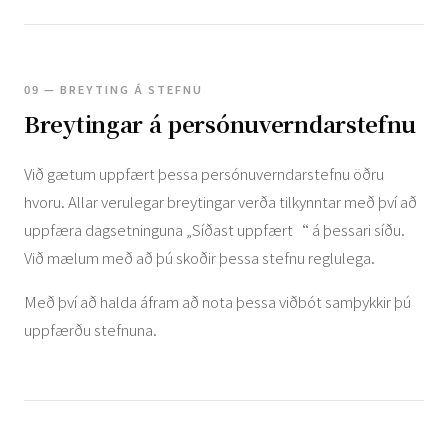
09 — BREYTING Á STEFNU
Breytingar á persónuverndarstefnu
Við gætum uppfært þessa persónuverndarstefnu öðru
hvoru. Allar verulegar breytingar verða tilkynntar með því að
uppfæra dagsetninguna „Síðast uppfært“ á þessari síðu.
Við mælum með að þú skoðir þessa stefnu reglulega.
Með því að halda áfram að nota þessa viðbót samþykkir þú
uppfærðu stefnuna.