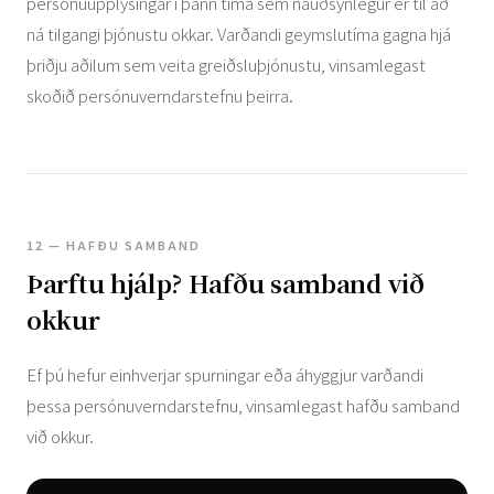
persónuupplýsingar í þann tíma sem nauðsynlegur er til að
ná tilgangi þjónustu okkar. Varðandi geymslutíma gagna hjá
þriðju aðilum sem veita greiðsluþjónustu, vinsamlegast
skoðið persónuverndarstefnu þeirra.
12 — HAFÐU SAMBAND
Þarftu hjálp? Hafðu samband við
okkur
Ef þú hefur einhverjar spurningar eða áhyggjur varðandi
þessa persónuverndarstefnu, vinsamlegast hafðu samband
við okkur.