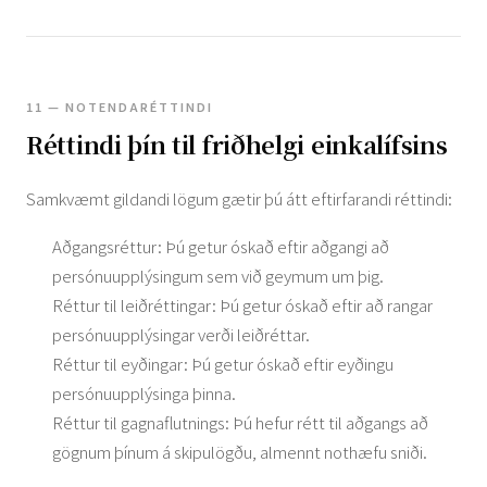
11 — NOTENDARÉTTINDI
Réttindi þín til friðhelgi einkalífsins
Samkvæmt gildandi lögum gætir þú átt eftirfarandi réttindi:
Aðgangsréttur: Þú getur óskað eftir aðgangi að
persónuupplýsingum sem við geymum um þig.
Réttur til leiðréttingar: Þú getur óskað eftir að rangar
persónuupplýsingar verði leiðréttar.
Réttur til eyðingar: Þú getur óskað eftir eyðingu
persónuupplýsinga þinna.
Réttur til gagnaflutnings: Þú hefur rétt til aðgangs að
gögnum þínum á skipulögðu, almennt nothæfu sniði.