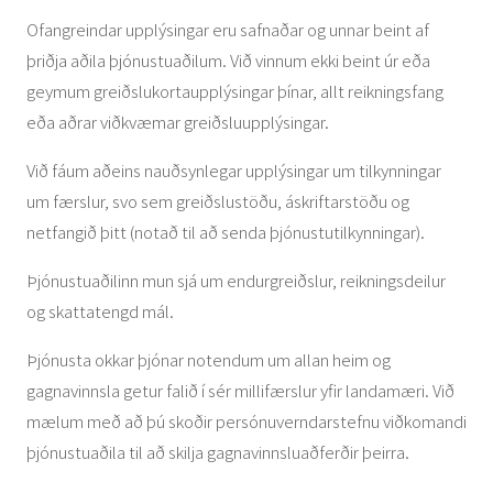
Ofangreindar upplýsingar eru safnaðar og unnar beint af
þriðja aðila þjónustuaðilum. Við vinnum ekki beint úr eða
geymum greiðslukortaupplýsingar þínar, allt reikningsfang
eða aðrar viðkvæmar greiðsluupplýsingar.
Við fáum aðeins nauðsynlegar upplýsingar um tilkynningar
um færslur, svo sem greiðslustöðu, áskriftarstöðu og
netfangið þitt (notað til að senda þjónustutilkynningar).
Þjónustuaðilinn mun sjá um endurgreiðslur, reikningsdeilur
og skattatengd mál.
Þjónusta okkar þjónar notendum um allan heim og
gagnavinnsla getur falið í sér millifærslur yfir landamæri. Við
mælum með að þú skoðir persónuverndarstefnu viðkomandi
þjónustuaðila til að skilja gagnavinnsluaðferðir þeirra.