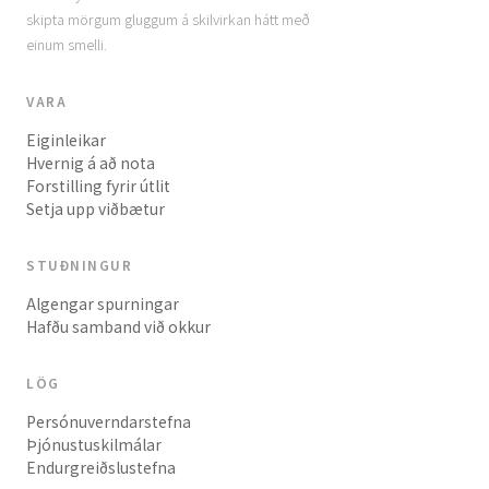
skipta mörgum gluggum á skilvirkan hátt með
einum smelli.
VARA
Eiginleikar
Hvernig á að nota
Forstilling fyrir útlit
Setja upp viðbætur
STUÐNINGUR
Algengar spurningar
Hafðu samband við okkur
LÖG
Persónuverndarstefna
Þjónustuskilmálar
Endurgreiðslustefna