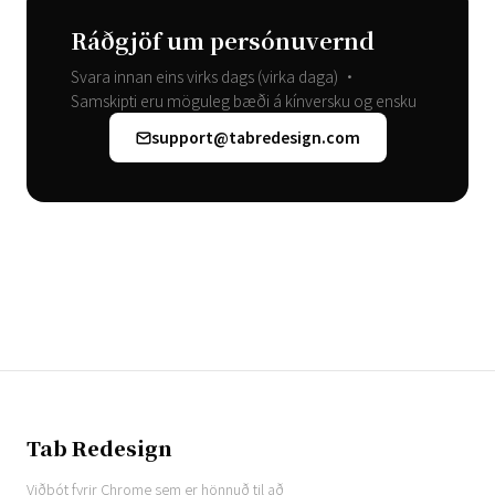
Ráðgjöf um persónuvernd
Svara innan eins virks dags (virka daga) •
Samskipti eru möguleg bæði á kínversku og ensku
support@tabredesign.com
Tab Redesign
Viðbót fyrir Chrome sem er hönnuð til að