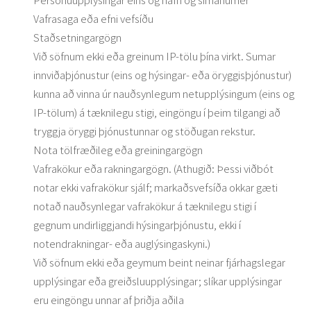
Vafrasaga eða efni vefsíðu
Staðsetningargögn
Við söfnum ekki eða greinum IP-tölu þína virkt. Sumar
innviðaþjónustur (eins og hýsingar- eða öryggisþjónustur)
kunna að vinna úr nauðsynlegum netupplýsingum (eins og
IP-tölum) á tæknilegu stigi, eingöngu í þeim tilgangi að
tryggja öryggi þjónustunnar og stöðugan rekstur.
Nota tölfræðileg eða greiningargögn
Vafrakökur eða rakningargögn. (Athugið: Þessi viðbót
notar ekki vafrakökur sjálf; markaðsvefsíða okkar gæti
notað nauðsynlegar vafrakökur á tæknilegu stigi í
gegnum undirliggjandi hýsingarþjónustu, ekki í
notendrakningar- eða auglýsingaskyni.)
Við söfnum ekki eða geymum beint neinar fjárhagslegar
upplýsingar eða greiðsluupplýsingar; slíkar upplýsingar
eru eingöngu unnar af þriðja aðila