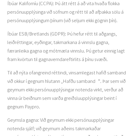
Íbúar Kaliforníu (CCPA): Þú átt rétt á að vita hvaða flokka
persónuupplýsinga við söfnum og rétt til að afþakka sölu á
persónuupplýsingum þínum (við seljum ekki gögnin þín).
Íbúar ESB/Bretlands (GDPR): Þú hefur rétt til aðgangs,
leiðréttingar, eyðingar, takmarkana á vinnslu gagna,
færanleika gagna og mótmæla vinnslu. Þú getur einnig lagt
fram kvörtun til gagnaverndareftirlits á þínu svæði.
Til að nýta ofangreind réttindi, vinsamlegast hafið samband
við okkur í gegnum hlutann „Hafðu samband“. Þar sem við
geymum ekki persónuupplýsingar notenda virkt, verður að
vinna úr beiðnum sem varða greiðsluupplýsingar beint í
gegnum Paypro.
Geymsla gagna: Við geymum ekki persónuupplýsingar
notenda sjálf; við geymum aðeins takmarkaðar