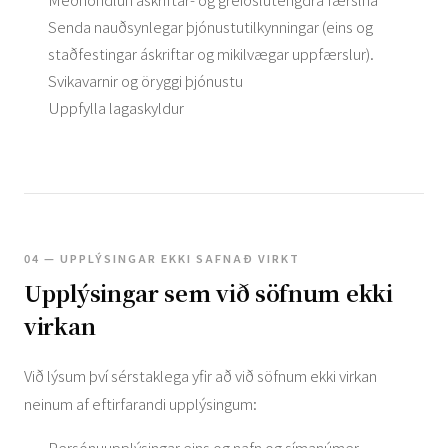
Senda nauðsynlegar þjónustutilkynningar (eins og
staðfestingar áskriftar og mikilvægar uppfærslur).
Svikavarnir og öryggi þjónustu
Uppfylla lagaskyldur
04 — UPPLÝSINGAR EKKI SAFNAÐ VIRKT
Upplýsingar sem við söfnum ekki
virkan
Við lýsum því sérstaklega yfir að við söfnum ekki virkan
neinum af eftirfarandi upplýsingum:
Persónuupplýsingar eins og nafn og símanúmer