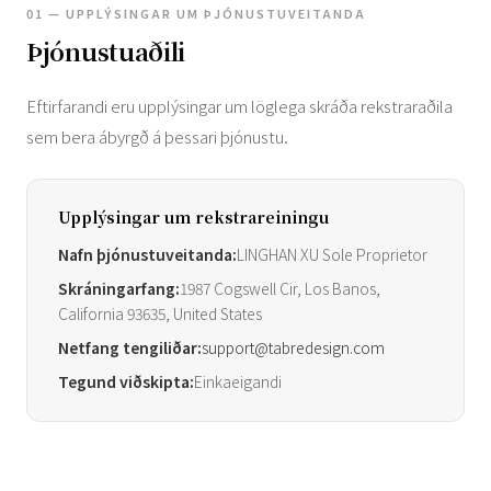
01 — UPPLÝSINGAR UM ÞJÓNUSTUVEITANDA
Þjónustuaðili
Eftirfarandi eru upplýsingar um löglega skráða rekstraraðila
sem bera ábyrgð á þessari þjónustu.
Upplýsingar um rekstrareiningu
Nafn þjónustuveitanda:
LINGHAN XU Sole Proprietor
Skráningarfang:
1987 Cogswell Cir, Los Banos,
California 93635, United States
Netfang tengiliðar:
support@tabredesign.com
Tegund viðskipta:
Einkaeigandi