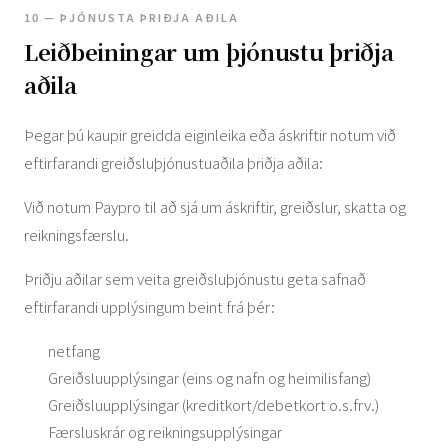
10 — ÞJÓNUSTA ÞRIÐJA AÐILA
Leiðbeiningar um þjónustu þriðja
aðila
Þegar þú kaupir greidda eiginleika eða áskriftir notum við
eftirfarandi greiðsluþjónustuaðila þriðja aðila:
Við notum Paypro til að sjá um áskriftir, greiðslur, skatta og
reikningsfærslu.
Þriðju aðilar sem veita greiðsluþjónustu geta safnað
eftirfarandi upplýsingum beint frá þér:
netfang
Greiðsluupplýsingar (eins og nafn og heimilisfang)
Greiðsluupplýsingar (kreditkort/debetkort o.s.frv.)
Færsluskrár og reikningsupplýsingar