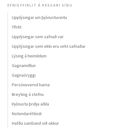
EFNISYFIRLIT Á ÞESSARI SÍÐU
Upplýsingar um þjónustuveitu
Yfirlit
Upplýsingar sem safnað var
Upplýsingar sem ekki eru virkt safnaðar
Lýsing á heimildum
Gagnamiðlun
Gagnaöryggi
Persónuvernd barna
Breyting á stefnu
Þjónusta þriðja aðila
Notendaréttindi
Hafðu samband við okkur