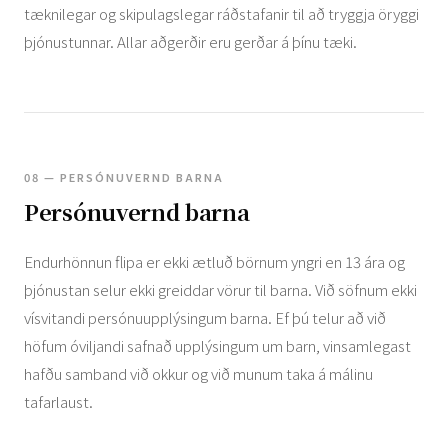
tæknilegar og skipulagslegar ráðstafanir til að tryggja öryggi
þjónustunnar. Allar aðgerðir eru gerðar á þínu tæki.
08 — PERSÓNUVERND BARNA
Persónuvernd barna
Endurhönnun flipa er ekki ætluð börnum yngri en 13 ára og
þjónustan selur ekki greiddar vörur til barna. Við söfnum ekki
vísvitandi persónuupplýsingum barna. Ef þú telur að við
höfum óviljandi safnað upplýsingum um barn, vinsamlegast
hafðu samband við okkur og við munum taka á málinu
tafarlaust.