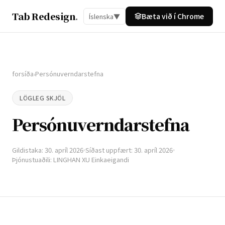
Tab Redesign
.
Bæta við í Chrome
Íslenska
▼
forsíða
Persónuverndarstefna
›
LÖGLEG SKJÖL
Persónuverndarstefna
Gildistaka: 30. apríl 2026
Síðast uppfært: 30. apríl 2026
Þjónustuaðili: LINGHAN XU Einkaeigandi