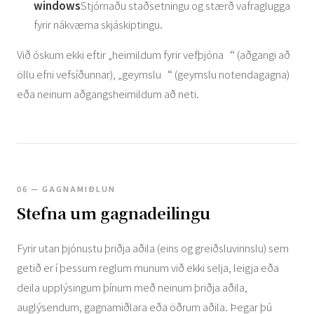
windows
Stjórnaðu staðsetningu og stærð vafraglugga
fyrir nákvæma skjáskiptingu.
Við óskum ekki eftir „heimildum fyrir vefþjóna“ (aðgangi að
öllu efni vefsíðunnar), „geymslu“ (geymslu notendagagna)
eða neinum aðgangsheimildum að neti.
06 — GAGNAMIÐLUN
Stefna um gagnadeilingu
Fyrir utan þjónustu þriðja aðila (eins og greiðsluvinnslu) sem
getið er í þessum reglum munum við ekki selja, leigja eða
deila upplýsingum þínum með neinum þriðja aðila,
auglýsendum, gagnamiðlara eða öðrum aðila. Þegar þú