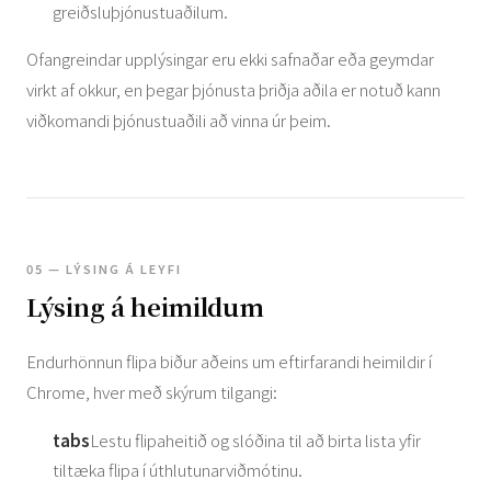
greiðsluþjónustuaðilum.
Ofangreindar upplýsingar eru ekki safnaðar eða geymdar
virkt af okkur, en þegar þjónusta þriðja aðila er notuð kann
viðkomandi þjónustuaðili að vinna úr þeim.
05 — LÝSING Á LEYFI
Lýsing á heimildum
Endurhönnun flipa biður aðeins um eftirfarandi heimildir í
Chrome, hver með skýrum tilgangi:
tabs
Lestu flipaheitið og slóðina til að birta lista yfir
tiltæka flipa í úthlutunarviðmótinu.