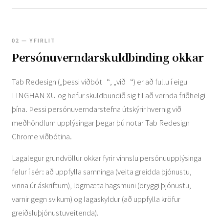
02 — YFIRLIT
Persónuverndarskuldbinding okkar
Tab Redesign („þessi viðbót“, „við“) er að fullu í eigu
LINGHAN XU og hefur skuldbundið sig til að vernda friðhelgi
þína. Þessi persónuverndarstefna útskýrir hvernig við
meðhöndlum upplýsingar þegar þú notar Tab Redesign
Chrome viðbótina.
Lagalegur grundvöllur okkar fyrir vinnslu persónuupplýsinga
felur í sér: að uppfylla samninga (veita greidda þjónustu,
vinna úr áskriftum), lögmæta hagsmuni (öryggi þjónustu,
varnir gegn svikum) og lagaskyldur (að uppfylla kröfur
greiðsluþjónustuveitenda).