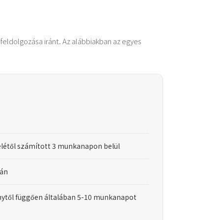
feldolgozása iránt. Az alábbiakban az egyes
elétől számított 3 munkanapon belül
tán
énytől függően általában 5-10 munkanapot