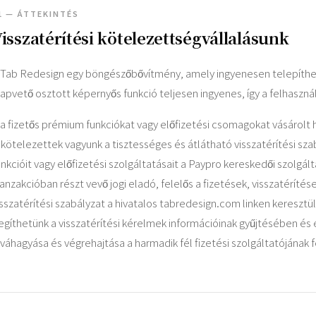
1 — ÁTTEKINTÉS
isszatérítési kötelezettségvállalásunk
 Tab Redesign egy böngészőbővítmény, amely ingyenesen telepíthe
lapvető osztott képernyős funkció teljesen ingyenes, így a felhasznál
a fizetős prémium funkciókat vagy előfizetési csomagokat vásárolt 
lkötelezettek vagyunk a tisztességes és átlátható visszatérítési sz
unkcióit vagy előfizetési szolgáltatásait a Paypro kereskedői szolgált
ranzakcióban részt vevő jogi eladó, felelős a fizetések, visszatérít
isszatérítési szabályzat a hivatalos tabredesign.com linken keresztül
egíthetünk a visszatérítési kérelmek információinak gyűjtésében és 
óváhagyása és végrehajtása a harmadik fél fizetési szolgáltatójának 