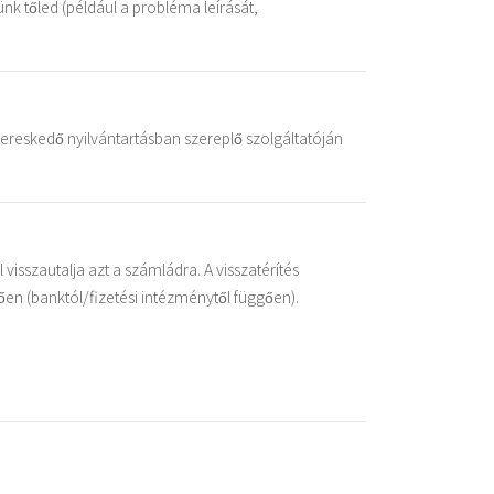
nk tőled (például a probléma leírását,
 kereskedő nyilvántartásban szereplő szolgáltatóján
 visszautalja azt a számládra. A visszatérítés
n (banktól/fizetési intézménytől függően).