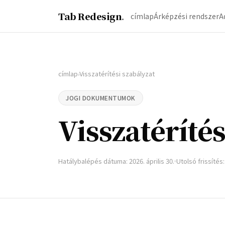
Tab Redesign
.
címlap
Árképzési rendszer
A
címlap
Visszatérítési szabályzat
›
JOGI DOKUMENTUMOK
Visszatérítés
Hatálybalépés dátuma: 2026. április 30.
Utolsó frissítés: