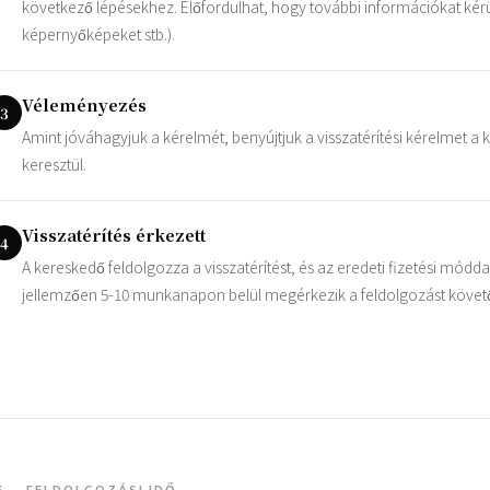
következő lépésekhez. Előfordulhat, hogy további információkat kérü
képernyőképeket stb.).
Véleményezés
3
Amint jóváhagyjuk a kérelmét, benyújtjuk a visszatérítési kérelmet a
keresztül.
Visszatérítés érkezett
4
A kereskedő feldolgozza a visszatérítést, és az eredeti fizetési móddal
jellemzően 5-10 munkanapon belül megérkezik a feldolgozást követőe
5 — FELDOLGOZÁSI IDŐ