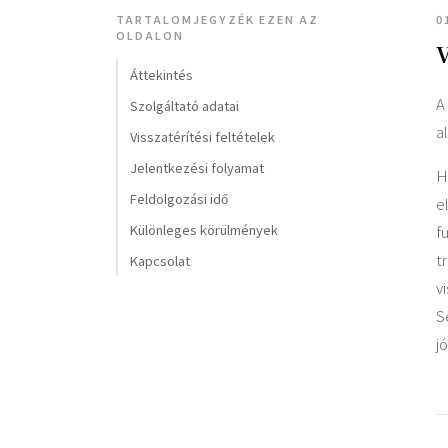
TARTALOMJEGYZÉK EZEN AZ
0
OLDALON
V
Áttekintés
A
Szolgáltató adatai
a
Visszatérítési feltételek
Jelentkezési folyamat
H
Feldolgozási idő
e
Különleges körülmények
f
t
Kapcsolat
v
S
j