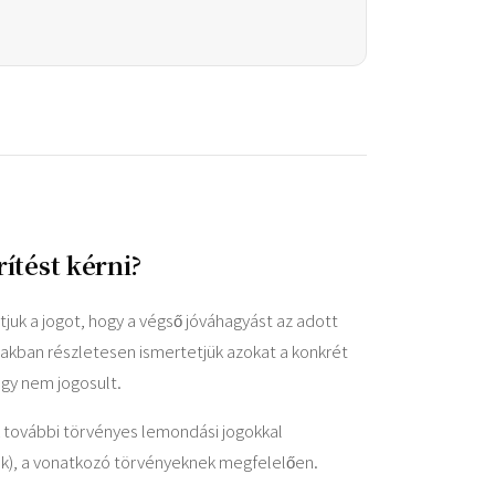
ítést kérni?
juk a jogot, hogy a végső jóváhagyást az adott
akban részletesen ismertetjük azokat a konkrét
agy nem jogosult.
k további törvényes lemondási jogokkal
ak), a vonatkozó törvényeknek megfelelően.