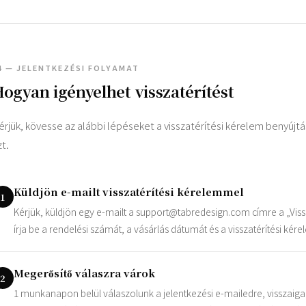
4 — JELENTKEZÉSI FOLYAMAT
ogyan igényelhet visszatérítést
érjük, kövesse az alábbi lépéseket a visszatérítési kérelem benyúj
zt.
Küldjön e-mailt visszatérítési kérelemmel
1
Kérjük, küldjön egy e-mailt a
support@tabredesign.com
címre a „Viss
írja be a rendelési számát, a vásárlás dátumát és a visszatérítési kér
Megerősítő válaszra várok
2
1 munkanapon belül válaszolunk a jelentkezési e-mailedre, visszaiga