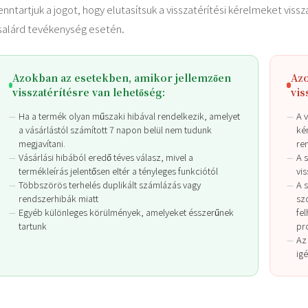
enntartjuk a jogot, hogy elutasítsuk a visszatérítési kérelmeket vissz
salárd tevékenység esetén.
Azokban az esetekben, amikor jellemzően
Azo
visszatérítésre van lehetőség:
vis
Ha a termék olyan műszaki hibával rendelkezik, amelyet
A v
a vásárlástól számított 7 napon belül nem tudunk
ké
megjavítani.
re
Vásárlási hibából eredő téves válasz, mivel a
A s
termékleírás jelentősen eltér a tényleges funkciótól
vis
Többszörös terhelés duplikált számlázás vagy
A 
rendszerhibák miatt
sz
Egyéb különleges körülmények, amelyeket ésszerűnek
fe
tartunk
pr
Az
ig