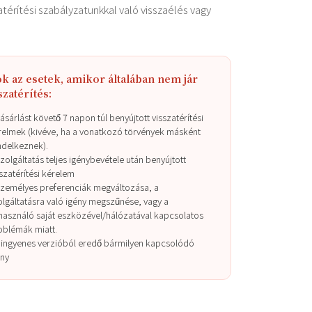
atérítési szabályzatunkkal való visszaélés vagy
k az esetek, amikor általában nem jár
szatérítés:
ásárlást követő 7 napon túl benyújtott visszatérítési
relmek (kivéve, ha a vonatkozó törvények másként
ndelkeznek).
zolgáltatás teljes igénybevétele után benyújtott
szatérítési kérelem
személyes preferenciák megváltozása, a
olgáltatásra való igény megszűnése, vagy a
lhasználó saját eszközével/hálózatával kapcsolatos
oblémák miatt.
 ingyenes verzióból eredő bármilyen kapcsolódó
ény