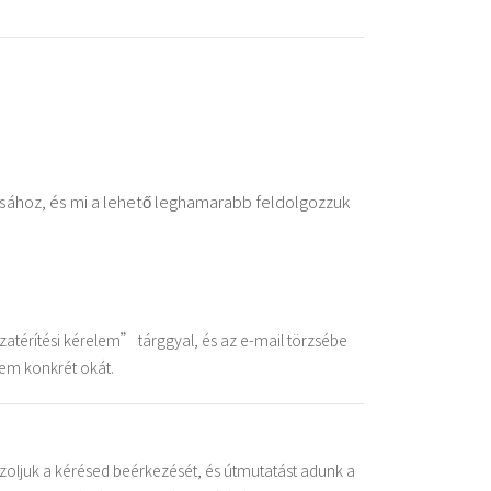
tásához, és mi a lehető leghamarabb feldolgozzuk
zatérítési kérelem” tárggyal, és az e-mail törzsébe
elem konkrét okát.
zoljuk a kérésed beérkezését, és útmutatást adunk a