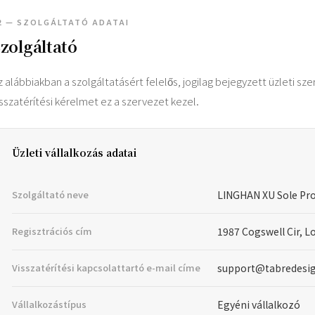
2 — SZOLGÁLTATÓ ADATAI
zolgáltató
z alábbiakban a szolgáltatásért felelős, jogilag bejegyzett üzleti s
isszatérítési kérelmet ez a szervezet kezel.
Üzleti vállalkozás adatai
Szolgáltató neve
LINGHAN XU Sole Pro
Regisztrációs cím
1987 Cogswell Cir, L
Visszatérítési kapcsolattartó e-mail címe
support@tabredesi
Vállalkozástípus
Egyéni vállalkozó