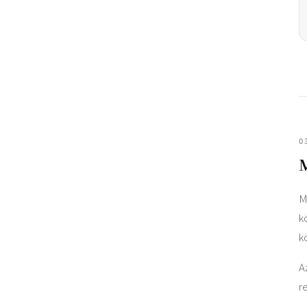
0
M
M
k
k
A
r