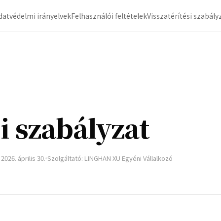
datvédelmi irányelvek
Felhasználói feltételek
Visszatérítési szabály
i szabályzat
 2026. április 30.
Szolgáltató: LINGHAN XU Egyéni Vállalkozó