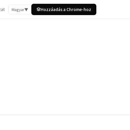
zat
Hozzáadás a Chrome-hoz
Magyar
▼