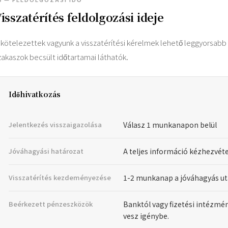
isszatérítés feldolgozási ideje
lkötelezettek vagyunk a visszatérítési kérelmek lehető leggyorsabb 
zakaszok becsült időtartamai láthatók.
Időhivatkozás
Jelentkezés visszaigazolása
Válasz 1 munkanapon belül
Jóváhagyási határozat
A teljes információ kézhezvét
Visszatérítés kezdeményezése
1-2 munkanap a jóváhagyás u
Beérkezett pénzeszközök
Banktól vagy fizetési intézm
vesz igénybe.