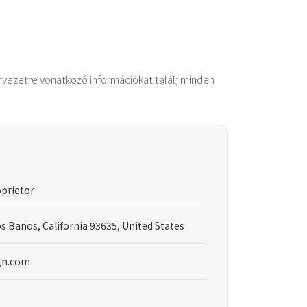
zervezetre vonatkozó információkat talál; minden
prietor
os Banos, California 93635, United States
gn.com