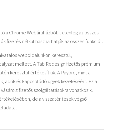
tő a Chrome Webáruházból. Jelenleg az összes
ók fizetés nélkül használhatják az összes funkciót.
hivatalos weboldalunkon keresztül,
abályzat mellett. A Tab Redesign fizetős prémium
atón keresztül értékesítjük. A Paypro, mint a
ések, adók és kapcsolódó ügyek kezeléséért. Ez a
 vásárolt fizetős szolgáltatásokra vonatkozik.
értékelésében, de a visszatérítések végső
feladata.