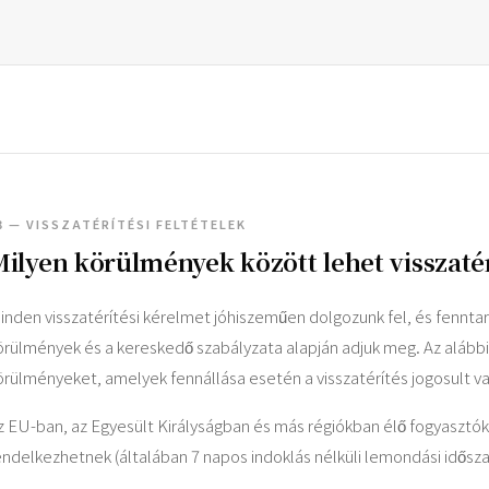
3 — VISSZATÉRÍTÉSI FELTÉTELEK
ilyen körülmények között lehet visszatér
inden visszatérítési kérelmet jóhiszeműen dolgozunk fel, és fenntart
örülmények és a kereskedő szabályzata alapján adjuk meg. Az alábbi
örülményeket, amelyek fennállása esetén a visszatérítés jogosult v
z EU-ban, az Egyesült Királyságban és más régiókban élő fogyasztó
endelkezhetnek (általában 7 napos indoklás nélküli lemondási idősz