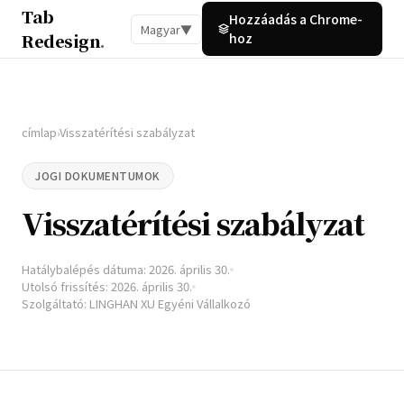
Tab
Hozzáadás a Chrome-
Magyar
▼
Redesign
.
hoz
címlap
Visszatérítési szabályzat
›
JOGI DOKUMENTUMOK
Visszatérítési szabályzat
Hatálybalépés dátuma: 2026. április 30.
Utolsó frissítés: 2026. április 30.
Szolgáltató: LINGHAN XU Egyéni Vállalkozó