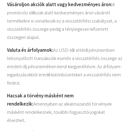
Vásároljon akciók alatt vagy kedvezményes áron:
A
promóciós időszak alatt kedvezményes áron vásárolt
termékekre is vonatkozik ez a visszatérítési szabályzat, a
visszatérítés összege pedig a ténylegesen kifizetett
összegen alapul.
Valuta és árfolyamok:
Az USD-től eltérő pénznemben
lebonyolított tranzakciók esetén a visszatérítés összege az
eredeti díj pénznemében kerül kiegyenlítésre. Az árfolyam-
ingadozásokból eredő különbözeteket a visszatérítés nem
fedezi.
Hacsak a törvény másként nem
rendelkezik:
Amennyiben az alkalmazandó törvények
másként rendelkeznek, további fogyasztói jogokat
élvezhet.