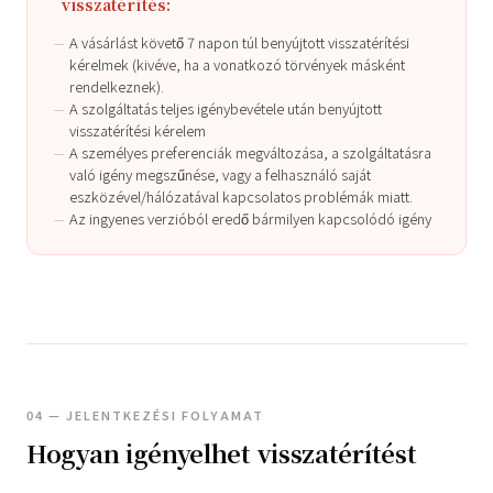
visszatérítés:
A vásárlást követő 7 napon túl benyújtott visszatérítési
kérelmek (kivéve, ha a vonatkozó törvények másként
rendelkeznek).
A szolgáltatás teljes igénybevétele után benyújtott
visszatérítési kérelem
A személyes preferenciák megváltozása, a szolgáltatásra
való igény megszűnése, vagy a felhasználó saját
eszközével/hálózatával kapcsolatos problémák miatt.
Az ingyenes verzióból eredő bármilyen kapcsolódó igény
04 — JELENTKEZÉSI FOLYAMAT
Hogyan igényelhet visszatérítést