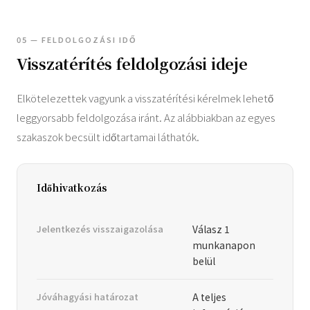
05 — FELDOLGOZÁSI IDŐ
Visszatérítés feldolgozási ideje
Elkötelezettek vagyunk a visszatérítési kérelmek lehető
leggyorsabb feldolgozása iránt. Az alábbiakban az egyes
szakaszok becsült időtartamai láthatók.
Időhivatkozás
Jelentkezés visszaigazolása
Válasz 1
munkanapon
belül
Jóváhagyási határozat
A teljes