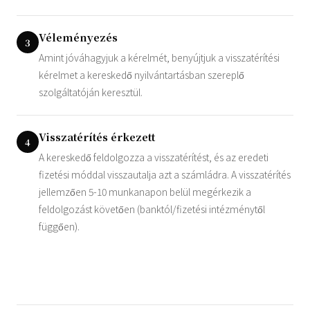
Véleményezés
3
Amint jóváhagyjuk a kérelmét, benyújtjuk a visszatérítési
kérelmet a kereskedő nyilvántartásban szereplő
szolgáltatóján keresztül.
Visszatérítés érkezett
4
A kereskedő feldolgozza a visszatérítést, és az eredeti
fizetési móddal visszautalja azt a számládra. A visszatérítés
jellemzően 5-10 munkanapon belül megérkezik a
feldolgozást követően (banktól/fizetési intézménytől
függően).