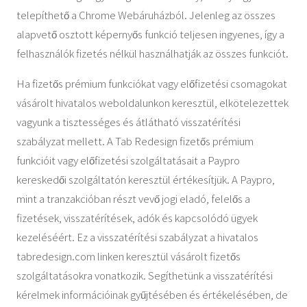
telepíthető a Chrome Webáruházból. Jelenleg az összes
alapvető osztott képernyős funkció teljesen ingyenes, így a
felhasználók fizetés nélkül használhatják az összes funkciót.
Ha fizetős prémium funkciókat vagy előfizetési csomagokat
vásárolt hivatalos weboldalunkon keresztül, elkötelezettek
vagyunk a tisztességes és átlátható visszatérítési
szabályzat mellett. A Tab Redesign fizetős prémium
funkcióit vagy előfizetési szolgáltatásait a Paypro
kereskedői szolgáltatón keresztül értékesítjük. A Paypro,
mint a tranzakcióban részt vevő jogi eladó, felelős a
fizetések, visszatérítések, adók és kapcsolódó ügyek
kezeléséért. Ez a visszatérítési szabályzat a hivatalos
tabredesign.com linken keresztül vásárolt fizetős
szolgáltatásokra vonatkozik. Segíthetünk a visszatérítési
kérelmek információinak gyűjtésében és értékelésében, de