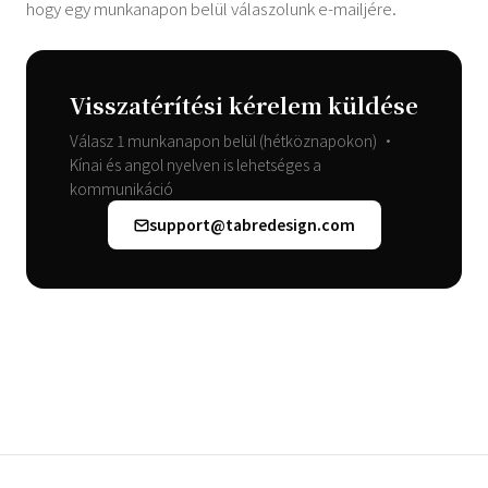
hogy egy munkanapon belül válaszolunk e-mailjére.
Visszatérítési kérelem küldése
Válasz 1 munkanapon belül (hétköznapokon) •
Kínai és angol nyelven is lehetséges a
kommunikáció
support@tabredesign.com