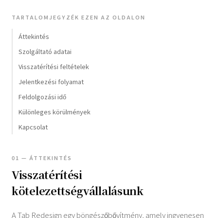
TARTALOMJEGYZÉK EZEN AZ OLDALON
Áttekintés
Szolgáltató adatai
Visszatérítési feltételek
Jelentkezési folyamat
Feldolgozási idő
Különleges körülmények
Kapcsolat
01 — ÁTTEKINTÉS
Visszatérítési
kötelezettségvállalásunk
A Tab Redesign egy böngészőbővítmény, amely ingyenesen