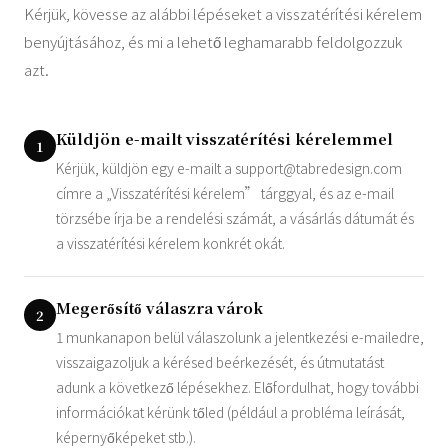
Kérjük, kövesse az alábbi lépéseket a visszatérítési kérelem
benyújtásához, és mi a lehető leghamarabb feldolgozzuk
azt.
Küldjön e-mailt visszatérítési kérelemmel
1
Kérjük, küldjön egy e-mailt a
support@tabredesign.com
címre a „Visszatérítési kérelem” tárggyal, és az e-mail
törzsébe írja be a rendelési számát, a vásárlás dátumát és
a visszatérítési kérelem konkrét okát.
Megerősítő válaszra várok
2
1 munkanapon belül válaszolunk a jelentkezési e-mailedre,
visszaigazoljuk a kérésed beérkezését, és útmutatást
adunk a következő lépésekhez. Előfordulhat, hogy további
információkat kérünk tőled (például a probléma leírását,
képernyőképeket stb.).