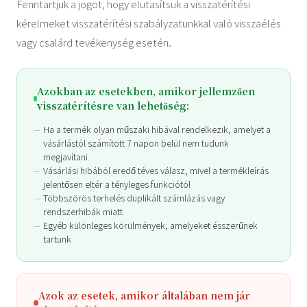
Fenntartjuk a jogot, hogy elutasítsuk a visszatérítési
kérelmeket visszatérítési szabályzatunkkal való visszaélés
vagy csalárd tevékenység esetén.
Azokban az esetekben, amikor jellemzően
visszatérítésre van lehetőség:
Ha a termék olyan műszaki hibával rendelkezik, amelyet a
vásárlástól számított 7 napon belül nem tudunk
megjavítani.
Vásárlási hibából eredő téves válasz, mivel a termékleírás
jelentősen eltér a tényleges funkciótól
Többszörös terhelés duplikált számlázás vagy
rendszerhibák miatt
Egyéb különleges körülmények, amelyeket ésszerűnek
tartunk
Azok az esetek, amikor általában nem jár