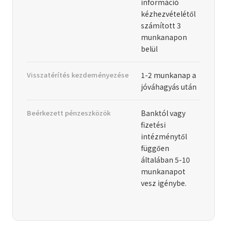
információ
kézhezvételétől
számított 3
munkanapon
belül
Visszatérítés kezdeményezése
1-2 munkanap a
jóváhagyás után
Beérkezett pénzeszközök
Banktól vagy
fizetési
intézménytől
függően
általában 5-10
munkanapot
vesz igénybe.