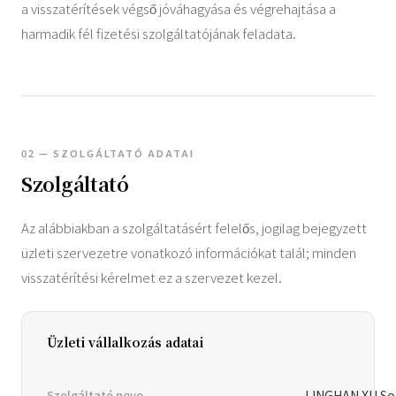
a visszatérítések végső jóváhagyása és végrehajtása a
harmadik fél fizetési szolgáltatójának feladata.
02 — SZOLGÁLTATÓ ADATAI
Szolgáltató
Az alábbiakban a szolgáltatásért felelős, jogilag bejegyzett
üzleti szervezetre vonatkozó információkat talál; minden
visszatérítési kérelmet ez a szervezet kezel.
Üzleti vállalkozás adatai
Szolgáltató neve
LINGHAN XU So