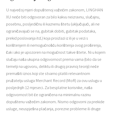
U najvećoj mjeri dopuštenoj važećim zakonom, LINGHAN
XU neće biti odgovoran za bilo kakvu neizravnu, slučajnu,
posebnu, posljedičnu ili kaznenu štetu (uključujući, ali ne
ograničavajući se na, gubitak dobiti, gubitak podataka,
prekid poslovanja itd.) koja proizlazi iz ili je u vezi s
korištenjem ili nemogućnošću korištenja ovog proširenja,
čak i ako je upozoren na mogućnost takve štete. Ni u kojem
slučaju naša ukupna odgovornost prema vama (bilo da se
temelji na ugovoru, deliktu ili drugoj pravnoj teoriji) neće
premašiti iznos koji ste stvarno platili relevantnom
pružatelju usluga Merchant Record (MoR) za ovu uslugu u
posljednjih 12 mjeseci. Za besplatne korisnike, naša
odgovornost bit će ograničena na minimalnu razinu
dopuštenu važećim zakonom. Nismo odgovorni za prekide
usluge, neuspješna plaćanja, porezne probleme ili druge