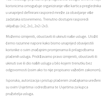
korisnicima omogućuje organiziranje više kartica preglednika
u unaprijed definirani raspored mreže za obavljanje više
zadataka istovremeno. Trenutno dostupni rasporedi
uključuju 1x2, 2x1, 2x2 i 2x3.
Možemo izmijeniti, obustaviti ili ukinuti naše usluge. Uložit
ćemo razumne napore kako bismo unaprijed obavijestili
korisnike o svim značajnim promjenama ili prilagodbama
plaćenih usluga. Pridržavamo pravo izmijeniti, obustaviti ili
ukinuti sve ili dio naših usluga u bilo kojem trenutku bez
odgovornosti (osim ako to nije propisano važećim zakonom).
Isporuka, autorizacija i pristup plaćenim značajkama uređeni
su ovim Uvjetima i odredbama te Uvjetima za kupca
pružatelja usluga.