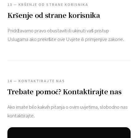
13 — KRŠENJE OD STRANE KORISNIKA
Kršenje od strane korisnika
Pridržavamo pravo obustaviti ili ukinuti vaš pristup
Uslugama ako prekršite ove Uvjete ili primjenjive zakone.
14 — KONTAKTIRAJTE NAS
Trebate pomoć? Kontaktirajte nas
Ako imate bilo kakvih pitanja o ovim uvjetima, slobodno nas
kontaktirajte.