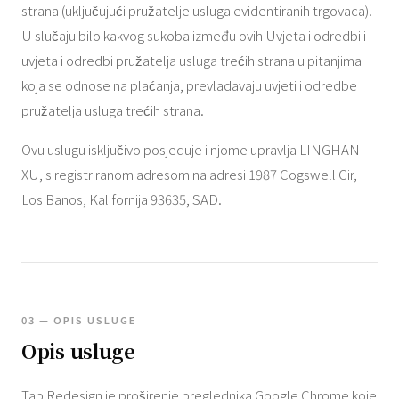
strana (uključujući pružatelje usluga evidentiranih trgovaca).
U slučaju bilo kakvog sukoba između ovih Uvjeta i odredbi i
uvjeta i odredbi pružatelja usluga trećih strana u pitanjima
koja se odnose na plaćanja, prevladavaju uvjeti i odredbe
pružatelja usluga trećih strana.
Ovu uslugu isključivo posjeduje i njome upravlja LINGHAN
XU, s registriranom adresom na adresi 1987 Cogswell Cir,
Los Banos, Kalifornija 93635, SAD.
03 — OPIS USLUGE
Opis usluge
Tab Redesign je proširenje preglednika Google Chrome koje