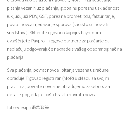
pitanja vezanih uz plaćanja, globalnu poreznu usklađenost
(uključujući PDV, GST, porez na promet itd.), fakturiranje,
povrat novca i rješavanje sporova (kao što su povrati
sredstava). Sklapate ugovor o kupnji s Payproom i
ovlašćujete Paypro i njegove partnere za plaćanje da
naplaćuju odgovarajuće naknade s vašeg odabranog načina
plaćanja.
Sva plaćanja, povrat novca i pitanja vezana uz račune
obrađuje Trgovac registriran (MoR) u skladu sa svojim
pravilima; povrate novca ne obrađujemo zasebno. Za
detalje pogledajte naša Pravila povrata novca.
tabredesign 退款政策