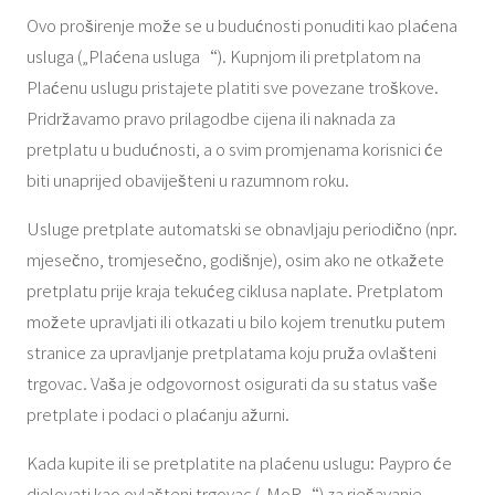
Ovo proširenje može se u budućnosti ponuditi kao plaćena
usluga („Plaćena usluga“). Kupnjom ili pretplatom na
Plaćenu uslugu pristajete platiti sve povezane troškove.
Pridržavamo pravo prilagodbe cijena ili naknada za
pretplatu u budućnosti, a o svim promjenama korisnici će
biti unaprijed obaviješteni u razumnom roku.
Usluge pretplate automatski se obnavljaju periodično (npr.
mjesečno, tromjesečno, godišnje), osim ako ne otkažete
pretplatu prije kraja tekućeg ciklusa naplate. Pretplatom
možete upravljati ili otkazati u bilo kojem trenutku putem
stranice za upravljanje pretplatama koju pruža ovlašteni
trgovac. Vaša je odgovornost osigurati da su status vaše
pretplate i podaci o plaćanju ažurni.
Kada kupite ili se pretplatite na plaćenu uslugu: Paypro će
djelovati kao ovlašteni trgovac („MoR“) za rješavanje