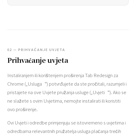
02 — PRIHVAĆANJE UVJETA
Prihvaćanje uvjeta
Instaliranjem ili korištenjem proširenja Tab Redesign za
Chrome („Usluga“) potvrđujete da ste pročitali, razumjeli i
pristajete na ove Uvjete pružanja usluge („Uvjeti“). Ako se
ne slažete s ovim Uvjetima, nemojte instalirati ili koristiti
ovo proširenje.
Ovi Uvjeti i odredbe primjenjuju se istovremeno s uvjetima i
odredbama relevantnih pružatelja usluga plaćanja trećih