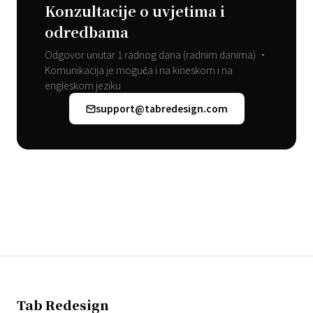
Konzultacije o uvjetima i
odredbama
Odgovor unutar 1 radnog dana (radnim danima) •
Komunikacija je moguća i na kineskom i na
engleskom jeziku
support@tabredesign.com
Tab Redesign