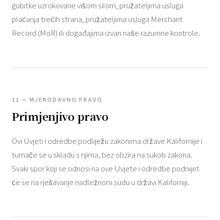
gubitke uzrokovane višom silom, pružateljima usluga
plaćanja trećih strana, pružateljima usluga Merchant
Record (MoR) ili događajima izvan naše razumne kontrole.
11 — MJERODAVNO PRAVO
Primjenjivo pravo
Ovi Uvjeti i odredbe podliježu zakonima države Kalifornije i
tumače se u skladu s njima, bez obzira na sukob zakona.
Svaki spor koji se odnosi na ove Uvjete i odredbe podnijet
će se na rješavanje nadležnom sudu u državi Kaliforniji.