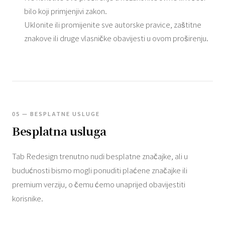
bilo koji primjenjivi zakon.
Uklonite ili promijenite sve autorske pravice, zaštitne
znakove ili druge vlasničke obavijesti u ovom proširenju.
05 — BESPLATNE USLUGE
Besplatna usluga
Tab Redesign trenutno nudi besplatne značajke, ali u
budućnosti bismo mogli ponuditi plaćene značajke ili
premium verziju, o čemu ćemo unaprijed obavijestiti
korisnike.