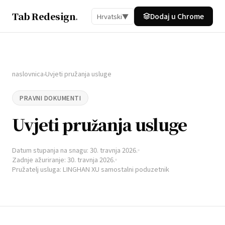
Tab Redesign
.
Dodaj u Chrome
Hrvatski
▼
naslovnica
Uvjeti pružanja usluge
›
PRAVNI DOKUMENTI
Uvjeti pružanja usluge
Datum stupanja na snagu: 30. travnja 2026.
Zadnje ažuriranje: 30. travnja 2026.
Pružatelj usluga: LINGHAN XU samostalni poduzetnik