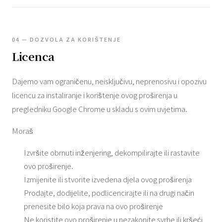
04 — DOZVOLA ZA KORIŠTENJE
Licenca
Dajemo vam ograničenu, neisključivu, neprenosivu i opozivu
licencu za instaliranje i korištenje ovog proširenja u
pregledniku Google Chrome u skladu s ovim uvjetima.
Moraš
Izvršite obrnuti inženjering, dekompilirajte ili rastavite
ovo proširenje.
Izmijenite ili stvorite izvedena djela ovog proširenja
Prodajte, dodijelite, podlicencirajte ili na drugi način
prenesite bilo koja prava na ovo proširenje
Ne koristite ovo proširenje u nezakonite svrhe ili kršeći