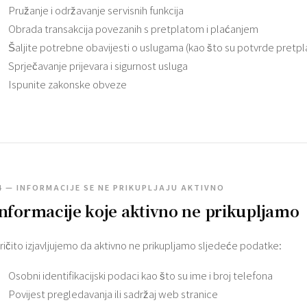
Pružanje i održavanje servisnih funkcija
Obrada transakcija povezanih s pretplatom i plaćanjem
Šaljite potrebne obavijesti o uslugama (kao što su potvrde pretplat
Sprječavanje prijevara i sigurnost usluga
Ispunite zakonske obveze
4 — INFORMACIJE SE NE PRIKUPLJAJU AKTIVNO
nformacije koje aktivno ne prikupljamo
zričito izjavljujemo da aktivno ne prikupljamo sljedeće podatke:
Osobni identifikacijski podaci kao što su ime i broj telefona
Povijest pregledavanja ili sadržaj web stranice