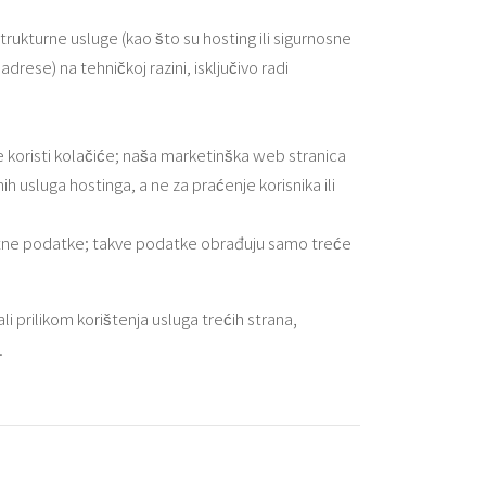
trukturne usluge (kao što su hosting ili sigurnosne
rese) na tehničkoj razini, isključivo radi
 koristi kolačiće; naša marketinška web stranica
h usluga hostinga, a ne za praćenje korisnika ili
platne podatke; takve podatke obrađuju samo treće
i prilikom korištenja usluga trećih strana,
.