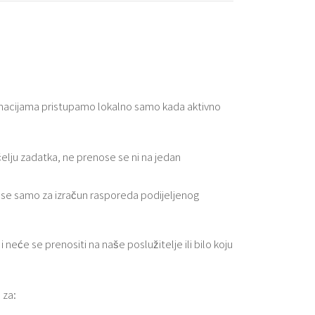
rmacijama pristupamo lokalno samo kada aktivno
elju zadatka, ne prenose se ni na jedan
e se samo za izračun rasporeda podijeljenog
eće se prenositi na naše poslužitelje ili bilo koju
 za: