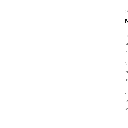
0
N
T
p
R
N
p
u
U
j
o