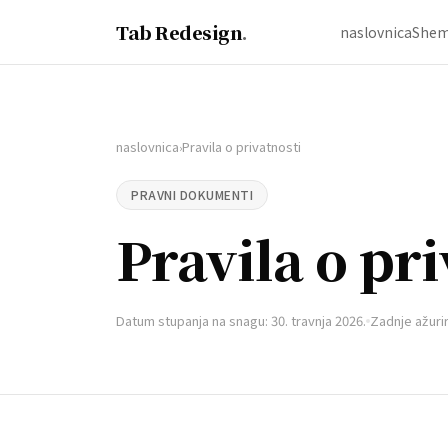
Tab Redesign
.
naslovnica
Shem
naslovnica
Pravila o privatnosti
›
PRAVNI DOKUMENTI
Pravila o pri
Datum stupanja na snagu: 30. travnja 2026.
Zadnje ažurir