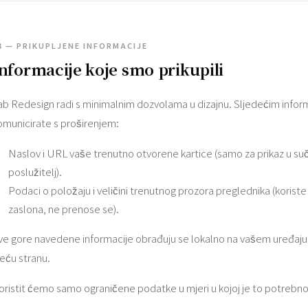
3 — PRIKUPLJENE INFORMACIJE
nformacije koje smo prikupili
ab Redesign radi s minimalnim dozvolama u dizajnu. Sljedećim info
omunicirate s proširenjem:
Naslov i URL vaše trenutno otvorene kartice (samo za prikaz u suč
poslužitelj).
Podaci o položaju i veličini trenutnog prozora preglednika (korist
zaslona, ​​ne prenose se).
ve gore navedene informacije obrađuju se lokalno na vašem uređaju i n
reću stranu.
oristit ćemo samo ograničene podatke u mjeri u kojoj je to potrebno