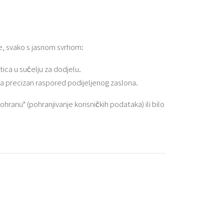
e, svako s jasnom svrhom:
tica u sučelju za dodjelu.
za precizan raspored podijeljenog zaslona.
ranu" (pohranjivanje korisničkih podataka) ili bilo