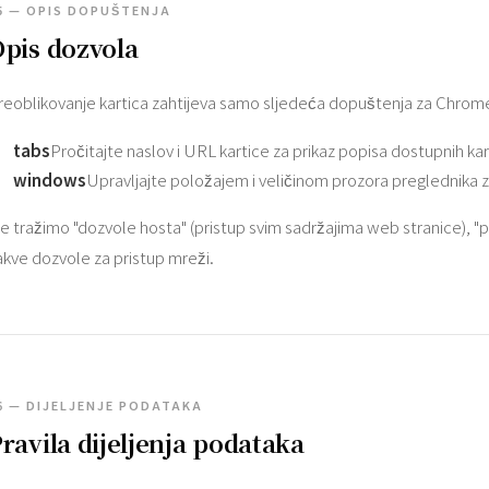
5 — OPIS DOPUŠTENJA
pis dozvola
reoblikovanje kartica zahtijeva samo sljedeća dopuštenja za Chrom
tabs
Pročitajte naslov i URL kartice za prikaz popisa dostupnih kar
windows
Upravljajte položajem i veličinom prozora preglednika 
e tražimo "dozvole hosta" (pristup svim sadržajima web stranice), "poh
akve dozvole za pristup mreži.
6 — DIJELJENJE PODATAKA
ravila dijeljenja podataka