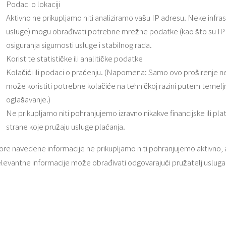
Podaci o lokaciji
Aktivno ne prikupljamo niti analiziramo vašu IP adresu. Neke infras
usluge) mogu obrađivati ​​potrebne mrežne podatke (kao što su IP ad
osiguranja sigurnosti usluge i stabilnog rada.
Koristite statističke ili analitičke podatke
Kolačići ili podaci o praćenju. (Napomena: Samo ovo proširenje ne
može koristiti potrebne kolačiće na tehničkoj razini putem temeljni
oglašavanje.)
Ne prikupljamo niti pohranjujemo izravno nikakve financijske ili 
strane koje pružaju usluge plaćanja.
ore navedene informacije ne prikupljamo niti pohranjujemo aktivno, al
elevantne informacije može obrađivati ​​odgovarajući pružatelj usluga