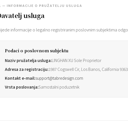
1 — INFORMACIJE O PRUŽATELJU USLUGA
avatelj usluga
lijede informacije o legalno registriranim poslovnim subjektima odgo
Podaci o poslovnom subjektu
Naziv pružatelja usluga:
LINGHAN XU Sole Proprietor
Adresa za registraciju:
1987 Cogswell Cir, Los Banos, California 9363
Kontakt e-mail:
support@tabredesign.com
Vrsta poslovanja:
Samostalni poduzetnik