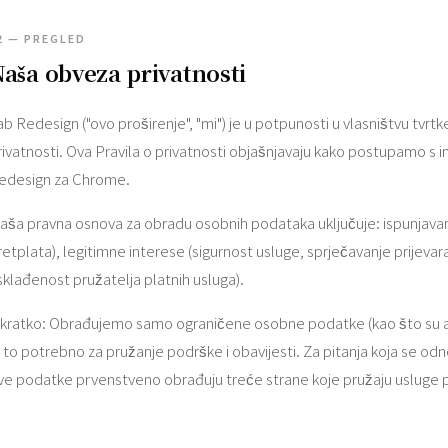
2 — PREGLED
aša obveza privatnosti
ab Redesign ("ovo proširenje", "mi") je u potpunosti u vlasništvu tvr
rivatnosti. Ova Pravila o privatnosti objašnjavaju kako postupamo s 
edesign za Chrome.
aša pravna osnova za obradu osobnih podataka uključuje: ispunjavan
retplata), legitimne interese (sigurnost usluge, sprječavanje prijevar
sklađenost pružatelja platnih usluga).
kratko: Obrađujemo samo ograničene osobne podatke (kao što su adre
e to potrebno za pružanje podrške i obavijesti. Za pitanja koja se odn
ve podatke prvenstveno obrađuju treće strane koje pružaju usluge p