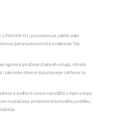
tke LINGHAN XU i posvećena je zaštiti vaše
informacijama kada koristite proširenje Tab
je ugovora (pružanje plaćenih usluga, obradu
a) i zakonske obveze (ispunjavanje zahtjeva za
se e-pošte ili statusi narudžbi) u mjeri u kojoj
ose na plaćanja, pretplate ili korisničku podršku,
laćanja.