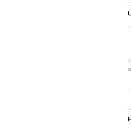
0
O
P
N
k
0
P