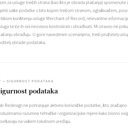
sim za usluge trećih strana (kao što je obrada plaćanja) spomenute u o
ijeliti vaše podatke s bilo kojom trećom stranom, oglašivačem, pos
rilikom korištenja usluge Merchant of Record, relevantne informacije
sluga te će ih oni neovisno kontrolirati i obrađivati. Mi izravno ne pr
laćanju obrađuju. U gore navedenim scenarijima, treći pružatelj us
oditelj obrade podataka.
7 — SIGURNOST PODATAKA
igurnost podataka
ab Redesign ne pohranjuje aktivno korisničke podatke, što značajno 
oduzimamo razumne tehničke i organizacijske mjere kako bismo osigu
ovršavaju na vašem lokalnom uređaju.