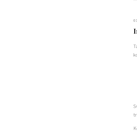
0
I
T
k
S
t
K