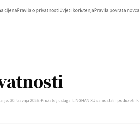
a cijena
Pravila o privatnosti
Uvjeti korištenja
Pravila povrata novca
vatnosti
anje: 30. travnja 2026.
Pružatelj usluga: LINGHAN XU samostalni poduzetnik