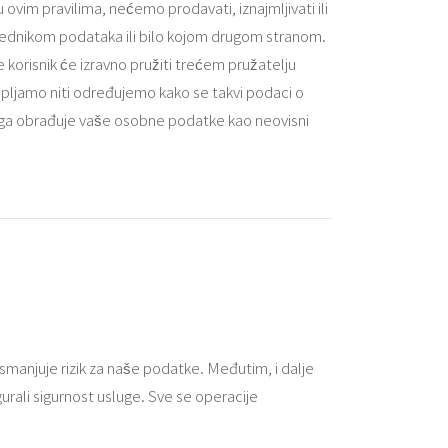
vim pravilima, nećemo prodavati, iznajmljivati ​​ili
rednikom podataka ili bilo kojom drugom stranom.
 korisnik će izravno pružiti trećem pružatelju
ikupljamo niti određujemo kako se takvi podaci o
luga obrađuje vaše osobne podatke kao neovisni
smanjuje rizik za naše podatke. Međutim, i dalje
rali sigurnost usluge. Sve se operacije