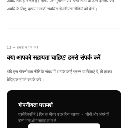
अवधि तक ही रखते हैं। तृतीय-पक्ष भुगतान सेवा प्रदाताओं के डेटा प्रतिधारण
अवधि के लिए, कृपया उनकी संबंधित गोपनीयता नीतियों को देखें।
12 — हमसे संपर्क करें
क्या आपको सहायता चाहिए? हमसे संपर्क करें
यदि इस गोपनीयता नीति के संबंध में आपके कोई प्रश्न या चिंताएं हैं, तो कृपया
बेझिझक हमसे संपर्क करें।
गोपनीयता परामर्श
कार्यदिवसों में 1 दिन के भीतर उत्तर दिया जाएगा • चीनी और अंग्रेजी
दोनों भाषाओं में संवाद संभव है