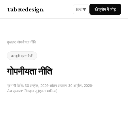
Tab Redesign
.
क्रोम में जोड़
हिन्दी
▼
मुखपृष्ठ
गोपनीयता नीति
›
कानूनी दस्तावेजों
गोपनीयता नीति
प्रभावी तिथि: 30 अप्रैल, 2026
अंतिम अद्यतन: 30 अप्रैल, 2026
सेवा प्रदाता: लिंगहान जू (एकल मालिक)