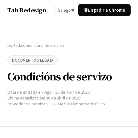
Tab Redesign
.
Engadir a Chrome
Galego
▼
portada
Condicións de servizo
›
DOCUMENTOS LEGAIS
Condicións de servizo
Data de entrada en vigor: 30 de abril de 2026
Última actualización: 30 de abril de 2026
Provedor de servizos: LINGHAN XU Empresario único