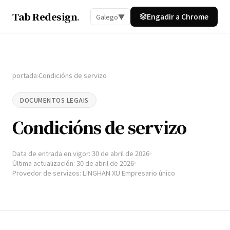
Tab Redesign
.
Engadir a Chrome
Galego
▼
portada
Condicións de servizo
›
DOCUMENTOS LEGAIS
Condicións de servizo
Data de entrada en vigor: 30 de abril de 2026
Última actualización: 30 de abril de 2026
Provedor de servizos: LINGHAN XU Empresario único