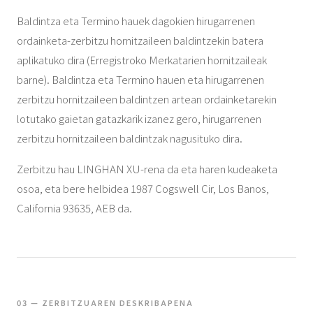
Baldintza eta Termino hauek dagokien hirugarrenen
ordainketa-zerbitzu hornitzaileen baldintzekin batera
aplikatuko dira (Erregistroko Merkatarien hornitzaileak
barne). Baldintza eta Termino hauen eta hirugarrenen
zerbitzu hornitzaileen baldintzen artean ordainketarekin
lotutako gaietan gatazkarik izanez gero, hirugarrenen
zerbitzu hornitzaileen baldintzak nagusituko dira.
Zerbitzu hau LINGHAN XU-rena da eta haren kudeaketa
osoa, eta bere helbidea 1987 Cogswell Cir, Los Banos,
California 93635, AEB da.
03 — ZERBITZUAREN DESKRIBAPENA