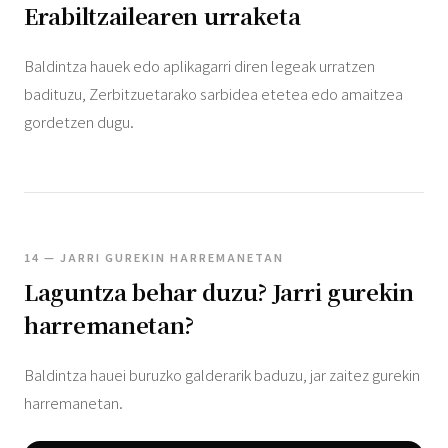
Erabiltzailearen urraketa
Baldintza hauek edo aplikagarri diren legeak urratzen
badituzu, Zerbitzuetarako sarbidea etetea edo amaitzea
gordetzen dugu.
14 — JARRI GUREKIN HARREMANETAN
Laguntza behar duzu? Jarri gurekin
harremanetan?
Baldintza hauei buruzko galderarik baduzu, jar zaitez gurekin
harremanetan.