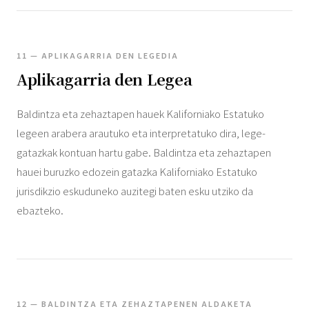
11 — APLIKAGARRIA DEN LEGEDIA
Aplikagarria den Legea
Baldintza eta zehaztapen hauek Kaliforniako Estatuko
legeen arabera arautuko eta interpretatuko dira, lege-
gatazkak kontuan hartu gabe. Baldintza eta zehaztapen
hauei buruzko edozein gatazka Kaliforniako Estatuko
jurisdikzio eskuduneko auzitegi baten esku utziko da
ebazteko.
12 — BALDINTZA ETA ZEHAZTAPENEN ALDAKETA