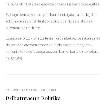
helburu jakin baterako egokitasuna eta urraketarik ez egitea.
Ez dugu bermatzen luzapen hau etenik gabe, akatsik gabe
edo modu seguruan funtzionatuko duenik, ezta akatsak
zuzenduko direnik ere.
Ez gara zerbitzu-hornitzailearen ordainketa-prozesuan gerta
daitezkeen arazoen erantzule (ordainketa-hutsegiteak,
kenkari okerrak eta zerga-arazoak barne, baina ez horietara
mugatuta).
09 — PRIBATUTASUN POLITIKA
Pribatutasun Politika