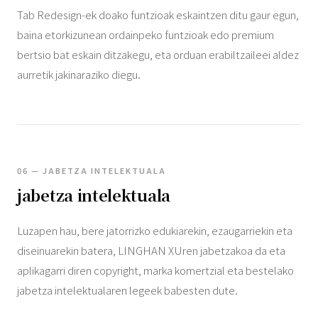
Tab Redesign-ek doako funtzioak eskaintzen ditu gaur egun,
baina etorkizunean ordainpeko funtzioak edo premium
bertsio bat eskain ditzakegu, eta orduan erabiltzaileei aldez
aurretik jakinaraziko diegu.
06 — JABETZA INTELEKTUALA
jabetza intelektuala
Luzapen hau, bere jatorrizko edukiarekin, ezaugarriekin eta
diseinuarekin batera, LINGHAN XUren jabetzakoa da eta
aplikagarri diren copyright, marka komertzial eta bestelako
jabetza intelektualaren legeek babesten dute.