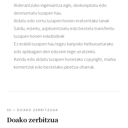
Alderantzizko ingeniaritza egin, deskonpilatu edo
desmuntatu luzapen hau.
Aldatu edo sortu luzapen honen eratorritako lanak
Saldu, esleitu, azpilizentziatu edo bestela transferitu
luzapen honen eskubideak
Ez erabili luzapen hau legez kanpoko helburuetarako
edo aplikagarri den edozein lege urratzeko.
Kendu edo aldatu luzapen honetako copyright, marka
komertzial edo bestelako jabetza-oharrak.
05 — DOAKO ZERBITZUAK
Doako zerbitzua