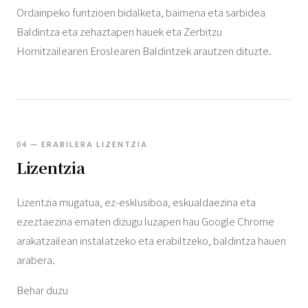
Ordainpeko funtzioen bidalketa, baimena eta sarbidea
Baldintza eta zehaztapen hauek eta Zerbitzu
Hornitzailearen Eroslearen Baldintzek arautzen dituzte.
04 — ERABILERA LIZENTZIA
Lizentzia
Lizentzia mugatua, ez-esklusiboa, eskualdaezina eta
ezeztaezina ematen dizugu luzapen hau Google Chrome
arakatzailean instalatzeko eta erabiltzeko, baldintza hauen
arabera.
Behar duzu