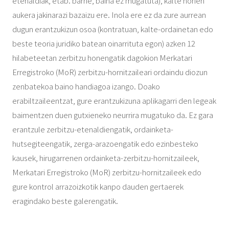
etenaldiak, etab. barne, baina ez mugatuta), kalte horien
aukera jakinarazi bazaizu ere. Inola ere ez da zure aurrean
dugun erantzukizun osoa (kontratuan, kalte-ordainetan edo
beste teoria juridiko batean oinarrituta egon) azken 12
hilabeteetan zerbitzu honengatik dagokion Merkatari
Erregistroko (MoR) zerbitzu-hornitzaileari ordaindu diozun
zenbatekoa baino handiagoa izango. Doako
erabiltzaileentzat, gure erantzukizuna aplikagarri den legeak
baimentzen duen gutxieneko neurrira mugatuko da. Ez gara
erantzule zerbitzu-etenaldiengatik, ordainketa-
hutsegiteengatik, zerga-arazoengatik edo ezinbesteko
kausek, hirugarrenen ordainketa-zerbitzu-hornitzaileek,
Merkatari Erregistroko (MoR) zerbitzu-hornitzaileek edo
gure kontrol arrazoizkotik kanpo dauden gertaerek
eragindako beste galerengatik.