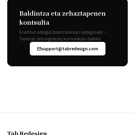
Baldintza eta zehaztapenen
kontsulta
Erantzun astegun baten barruan (astegunak) •
Txineraz zein ingelesez komunikatu daiteke
support@tabredesign.com
Tab Redesign