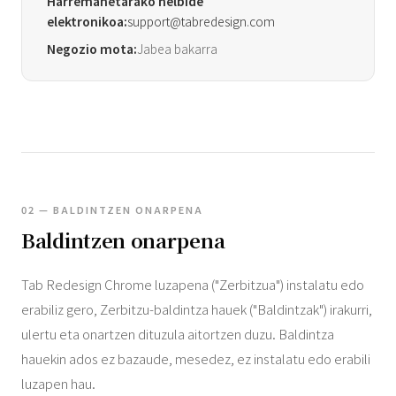
Harremanetarako helbide
elektronikoa:
support@tabredesign.com
Negozio mota:
Jabea bakarra
02 — BALDINTZEN ONARPENA
Baldintzen onarpena
Tab Redesign Chrome luzapena ("Zerbitzua") instalatu edo
erabiliz gero, Zerbitzu-baldintza hauek ("Baldintzak") irakurri,
ulertu eta onartzen dituzula aitortzen duzu. Baldintza
hauekin ados ez bazaude, mesedez, ez instalatu edo erabili
luzapen hau.