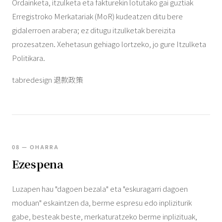
Ordainketa, itzulketa eta fakturekin lotutako gai guztiak
Erregistroko Merkatariak (MoR) kudeatzen ditu bere
gidalerroen arabera; ez ditugu itzulketak bereizita
prozesatzen. Xehetasun gehiago lortzeko, jo gure Itzulketa
Politikara.
tabredesign 退款政策
08 — OHARRA
Ezespena
Luzapen hau "dagoen bezala" eta "eskuragarri dagoen
moduan" eskaintzen da, berme espresu edo inpliziturik
gabe, besteak beste, merkaturatzeko berme inplizituak,