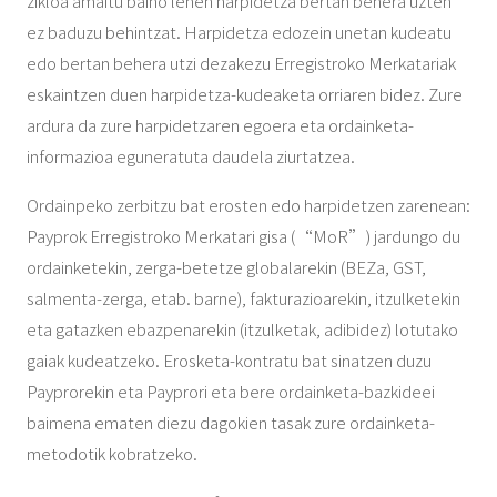
zikloa amaitu baino lehen harpidetza bertan behera uzten
ez baduzu behintzat. Harpidetza edozein unetan kudeatu
edo bertan behera utzi dezakezu Erregistroko Merkatariak
eskaintzen duen harpidetza-kudeaketa orriaren bidez. Zure
ardura da zure harpidetzaren egoera eta ordainketa-
informazioa eguneratuta daudela ziurtatzea.
Ordainpeko zerbitzu bat erosten edo harpidetzen zarenean:
Payprok Erregistroko Merkatari gisa (“MoR”) jardungo du
ordainketekin, zerga-betetze globalarekin (BEZa, GST,
salmenta-zerga, etab. barne), fakturazioarekin, itzulketekin
eta gatazken ebazpenarekin (itzulketak, adibidez) lotutako
gaiak kudeatzeko. Erosketa-kontratu bat sinatzen duzu
Payprorekin eta Payprori eta bere ordainketa-bazkideei
baimena ematen diezu dagokien tasak zure ordainketa-
metodotik kobratzeko.