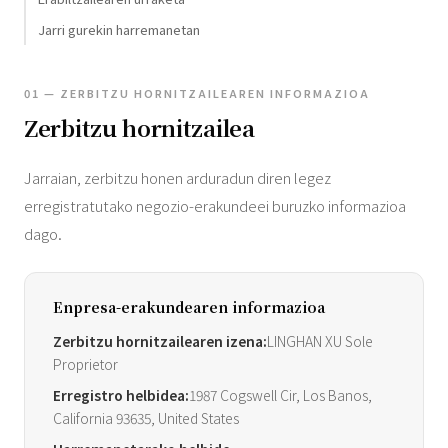
Jarri gurekin harremanetan
01 — ZERBITZU HORNITZAILEAREN INFORMAZIOA
Zerbitzu hornitzailea
Jarraian, zerbitzu honen arduradun diren legez
erregistratutako negozio-erakundeei buruzko informazioa
dago.
Enpresa-erakundearen informazioa
Zerbitzu hornitzailearen izena:
LINGHAN XU Sole
Proprietor
Erregistro helbidea:
1987 Cogswell Cir, Los Banos,
California 93635, United States