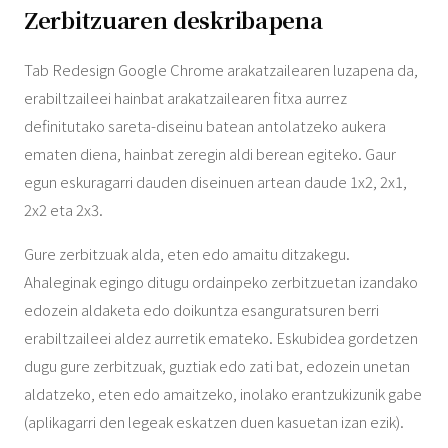
Zerbitzuaren deskribapena
Tab Redesign Google Chrome arakatzailearen luzapena da,
erabiltzaileei hainbat arakatzailearen fitxa aurrez
definitutako sareta-diseinu batean antolatzeko aukera
ematen diena, hainbat zeregin aldi berean egiteko. Gaur
egun eskuragarri dauden diseinuen artean daude 1x2, 2x1,
2x2 eta 2x3.
Gure zerbitzuak alda, eten edo amaitu ditzakegu.
Ahaleginak egingo ditugu ordainpeko zerbitzuetan izandako
edozein aldaketa edo doikuntza esanguratsuren berri
erabiltzaileei aldez aurretik emateko. Eskubidea gordetzen
dugu gure zerbitzuak, guztiak edo zati bat, edozein unetan
aldatzeko, eten edo amaitzeko, inolako erantzukizunik gabe
(aplikagarri den legeak eskatzen duen kasuetan izan ezik).