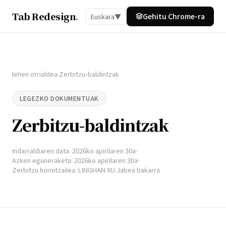
Tab Redesign
.
Gehitu Chrome-ra
Euskara
▼
lehen orrialdea
Zerbitzu-baldintzak
›
LEGEZKO DOKUMENTUAK
Zerbitzu-baldintzak
Indarraldiaren data: 2026ko apirilaren 30a
Azken eguneraketa: 2026ko apirilaren 30a
Zerbitzu hornitzailea: LINGHAN XU Jabea bakarra