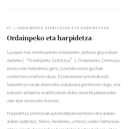
07 — ORDAINPEKO ZERBITZUAK ETA HARPIDETZAK
Ordainpeko eta harpidetza
Luzapen hau etorkizunean ordainpeko zerbitzu gisa eskain
daiteke (“Ordainpeko Zerbitzua”). Ordainpeko Zerbitzua
erosiz edo harpidetuz gero, lotutako kostu guztiak
ordaintzea onartzen duzu. Etorkizunean prezioak edo
harpidetza-tasak aldatzeko eskubidea gordetzen dugu, eta
edozein aldaketa erabiltzaileei aldez aurretik jakinaraziko
zaie epe arrazoizko batean.
Harpidetza zerbitzuak automatikoki berritzen dira aldian-
aldian (adibidez, hilero, hiruhileko, urtero), uneko fakturazio-