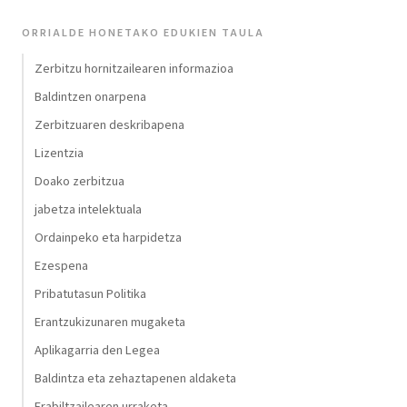
ORRIALDE HONETAKO EDUKIEN TAULA
Zerbitzu hornitzailearen informazioa
Baldintzen onarpena
Zerbitzuaren deskribapena
Lizentzia
Doako zerbitzua
jabetza intelektuala
Ordainpeko eta harpidetza
Ezespena
Pribatutasun Politika
Erantzukizunaren mugaketa
Aplikagarria den Legea
Baldintza eta zehaztapenen aldaketa
Erabiltzailearen urraketa