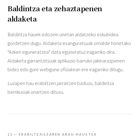
Baldintza eta zehaztapenen
aldaketa
Baldintza hauek edozein unetan aldatzeko eskubidea
gordetzen dugu. Aldaketa esanguratsuak orrialde honetako
"Azken eguneratzea" data eguneratuz iragarriko dira.
Aldaketa garrantzitsuak aplikazio barruko jakinarazpenen
bidez edo gure webgune ofizialean ere iragarriko ditugu.
Luzapen hau erabiltzen jarraitzen baduzu, baldintza
berrikusiak onartzen dituzu.
13 — ERABILTZAILEAREN ARAU-HAUSTEA