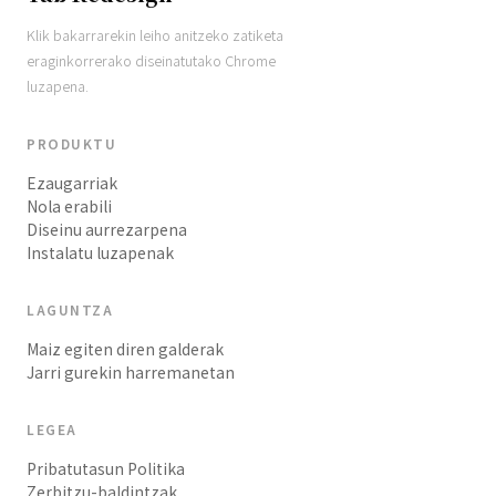
Klik bakarrarekin leiho anitzeko zatiketa
eraginkorrerako diseinatutako Chrome
luzapena.
PRODUKTU
Ezaugarriak
Nola erabili
Diseinu aurrezarpena
Instalatu luzapenak
LAGUNTZA
Maiz egiten diren galderak
Jarri gurekin harremanetan
LEGEA
Pribatutasun Politika
Zerbitzu-baldintzak