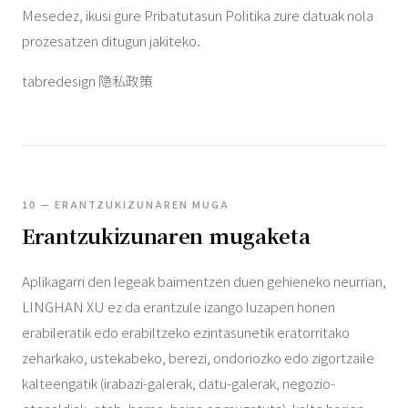
Mesedez, ikusi gure Pribatutasun Politika zure datuak nola
prozesatzen ditugun jakiteko.
tabredesign 隐私政策
10 — ERANTZUKIZUNAREN MUGA
Erantzukizunaren mugaketa
Aplikagarri den legeak baimentzen duen gehieneko neurrian,
LINGHAN XU ez da erantzule izango luzapen honen
erabileratik edo erabiltzeko ezintasunetik eratorritako
zeharkako, ustekabeko, berezi, ondoriozko edo zigortzaile
kalteengatik (irabazi-galerak, datu-galerak, negozio-