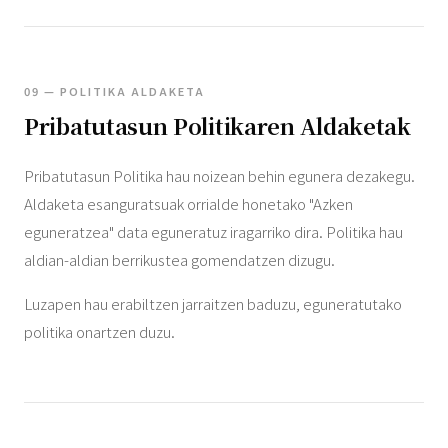
09 — POLITIKA ALDAKETA
Pribatutasun Politikaren Aldaketak
Pribatutasun Politika hau noizean behin egunera dezakegu.
Aldaketa esanguratsuak orrialde honetako "Azken
eguneratzea" data eguneratuz iragarriko dira. Politika hau
aldian-aldian berrikustea gomendatzen dizugu.
Luzapen hau erabiltzen jarraitzen baduzu, eguneratutako
politika onartzen duzu.