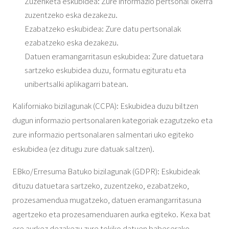
Zuzenketa eskubidea: Zure informazio pertsonal okerra
zuzentzeko eska dezakezu.
Ezabatzeko eskubidea: Zure datu pertsonalak
ezabatzeko eska dezakezu.
Datuen eramangarritasun eskubidea: Zure datuetara
sartzeko eskubidea duzu, formatu egituratu eta
unibertsalki aplikagarri batean.
Kaliforniako bizilagunak (CCPA): Eskubidea duzu biltzen
dugun informazio pertsonalaren kategoriak ezagutzeko eta
zure informazio pertsonalaren salmentari uko egiteko
eskubidea (ez ditugu zure datuak saltzen).
EBko/Erresuma Batuko bizilagunak (GDPR): Eskubideak
dituzu datuetara sartzeko, zuzentzeko, ezabatzeko,
prozesamendua mugatzeko, datuen eramangarritasuna
agertzeko eta prozesamenduaren aurka egiteko. Kexa bat
ere aurkez dezakezu zure tokiko datuen babeserako