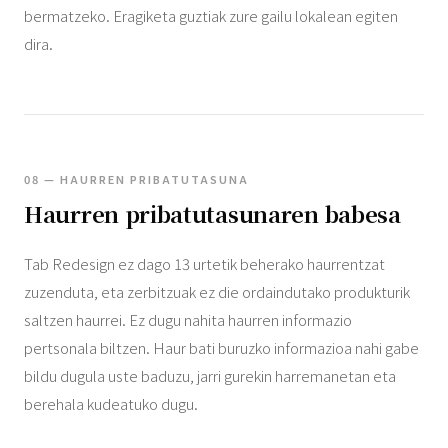
bermatzeko. Eragiketa guztiak zure gailu lokalean egiten
dira.
08 — HAURREN PRIBATUTASUNA
Haurren pribatutasunaren babesa
Tab Redesign ez dago 13 urtetik beherako haurrentzat
zuzenduta, eta zerbitzuak ez die ordaindutako produkturik
saltzen haurrei. Ez dugu nahita haurren informazio
pertsonala biltzen. Haur bati buruzko informazioa nahi gabe
bildu dugula uste baduzu, jarri gurekin harremanetan eta
berehala kudeatuko dugu.