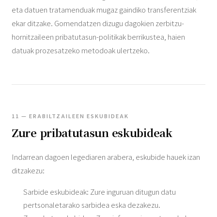
eta datuen tratamenduak mugaz gaindiko transferentziak
ekar ditzake. Gomendatzen dizugu dagokien zerbitzu-
hornitzaileen pribatutasun-politikak berrikustea, haien
datuak prozesatzeko metodoak ulertzeko.
11 — ERABILTZAILEEN ESKUBIDEAK
Zure pribatutasun eskubideak
Indarrean dagoen legediaren arabera, eskubide hauek izan
ditzakezu:
Sarbide eskubideak: Zure inguruan ditugun datu
pertsonaletarako sarbidea eska dezakezu.