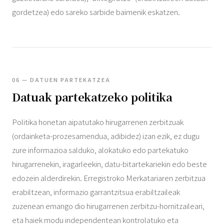
gordetzea) edo sareko sarbide baimenik eskatzen.
06 — DATUEN PARTEKATZEA
Datuak partekatzeko politika
Politika honetan aipatutako hirugarrenen zerbitzuak
(ordainketa-prozesamendua, adibidez) izan ezik, ez dugu
zure informazioa salduko, alokatuko edo partekatuko
hirugarrenekin, iragarleekin, datu-bitartekariekin edo beste
edozein alderdirekin. Erregistroko Merkatariaren zerbitzua
erabiltzean, informazio garrantzitsua erabiltzaileak
zuzenean emango dio hirugarrenen zerbitzu-hornitzaileari,
eta haiek modu independentean kontrolatuko eta