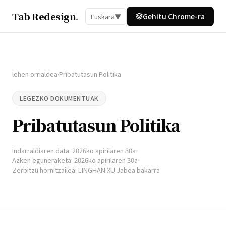
Tab Redesign
.
Gehitu Chrome-ra
Euskara
▼
lehen orrialdea
Pribatutasun Politika
›
LEGEZKO DOKUMENTUAK
Pribatutasun Politika
Indarraldiaren data: 2026ko apirilaren 30a
Azken eguneraketa: 2026ko apirilaren 30a
Zerbitzu hornitzailea: LINGHAN XU Jabea bakarra