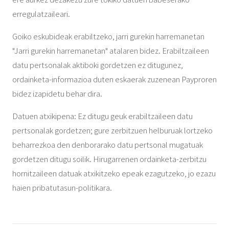
erregulatzaileari.
Goiko eskubideak erabiltzeko, jarri gurekin harremanetan
"Jarri gurekin harremanetan" atalaren bidez. Erabiltzaileen
datu pertsonalak aktiboki gordetzen ez ditugunez,
ordainketa-informazioa duten eskaerak zuzenean Payproren
bidez izapidetu behar dira.
Datuen atxikipena: Ez ditugu geuk erabiltzaileen datu
pertsonalak gordetzen; gure zerbitzuen helburuak lortzeko
beharrezkoa den denborarako datu pertsonal mugatuak
gordetzen ditugu soilik. Hirugarrenen ordainketa-zerbitzu
hornitzaileen datuak atxikitzeko epeak ezagutzeko, jo ezazu
haien pribatutasun-politikara.