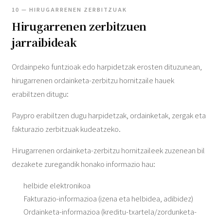
10 — HIRUGARRENEN ZERBITZUAK
Hirugarrenen zerbitzuen
jarraibideak
Ordainpeko funtzioak edo harpidetzak erosten dituzunean,
hirugarrenen ordainketa-zerbitzu hornitzaile hauek
erabiltzen ditugu:
Paypro erabiltzen dugu harpidetzak, ordainketak, zergak eta
fakturazio zerbitzuak kudeatzeko.
Hirugarrenen ordainketa-zerbitzu hornitzaileek zuzenean bil
dezakete zuregandik honako informazio hau:
helbide elektronikoa
Fakturazio-informazioa (izena eta helbidea, adibidez)
Ordainketa-informazioa (kreditu-txartela/zordunketa-