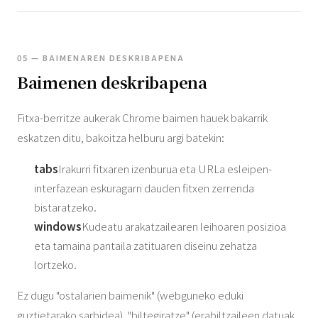
05 — BAIMENAREN DESKRIBAPENA
Baimenen deskribapena
Fitxa-berritze aukerak Chrome baimen hauek bakarrik
eskatzen ditu, bakoitza helburu argi batekin:
tabs
Irakurri fitxaren izenburua eta URLa esleipen-
interfazean eskuragarri dauden fitxen zerrenda
bistaratzeko.
windows
Kudeatu arakatzailearen leihoaren posizioa
eta tamaina pantaila zatituaren diseinu zehatza
lortzeko.
Ez dugu "ostalarien baimenik" (webguneko eduki
guztietarako sarbidea), "biltegiratze" (erabiltzaileen datuak