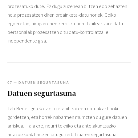
prozesatuko dute. Ez dugu zuzenean biltzen edo zehazten
nola prozesatzen diren ordainketa-datu horiek. Goiko
egoeretan, hirugarrenen zerbitzu-hornitzaileak zure datu
pertsonalak prozesatzen ditu datu-kontrolatzaile
independente gisa.
07 — DATUEN SEGURTASUNA
Datuen segurtasuna
Tab Redesign-ek ez ditu erabiltzaileen datuak aktiboki
gordetzen, eta horrek nabarmen murrizten du gure datuen
arriskua. Hala ere, neurri tekniko eta antolakuntzazko
arrazoizkoak hartzen ditugu zerbitzuaren segurtasuna