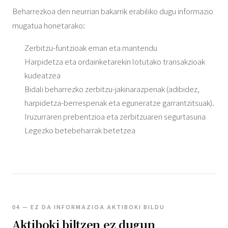
Beharrezkoa den neurrian bakarrik erabiliko dugu informazio
mugatua honetarako:
Zerbitzu-funtzioak eman eta mantendu
Harpidetza eta ordainketarekin lotutako transakzioak
kudeatzea
Bidali beharrezko zerbitzu-jakinarazpenak (adibidez,
harpidetza-berrespenak eta eguneratze garrantzitsuak).
Iruzurraren prebentzioa eta zerbitzuaren segurtasuna
Legezko betebeharrak betetzea
04 — EZ DA INFORMAZIOA AKTIBOKI BILDU
Aktiboki biltzen ez dugun