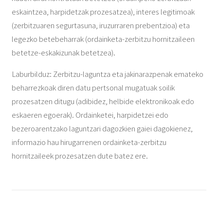
eskaintzea, harpidetzak prozesatzea), interes legitimoak
(zerbitzuaren segurtasuna, iruzurraren prebentzioa) eta
legezko betebeharrak (ordainketa-zerbitzu hornitzaileen
betetze-eskakizunak betetzea).
Laburbilduz: Zerbitzu-laguntza eta jakinarazpenak emateko
beharrezkoak diren datu pertsonal mugatuak soilik
prozesatzen ditugu (adibidez, helbide elektronikoak edo
eskaeren egoerak). Ordainketei, harpidetzei edo
bezeroarentzako laguntzari dagozkien gaiei dagokienez,
informazio hau hirugarrenen ordainketa-zerbitzu
hornitzaileek prozesatzen dute batez ere.