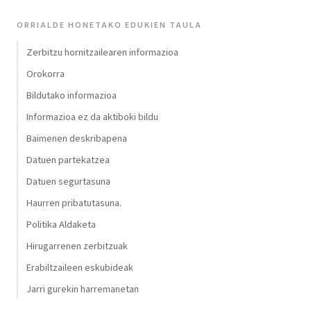
ORRIALDE HONETAKO EDUKIEN TAULA
Zerbitzu hornitzailearen informazioa
Orokorra
Bildutako informazioa
Informazioa ez da aktiboki bildu
Baimenen deskribapena
Datuen partekatzea
Datuen segurtasuna
Haurren pribatutasuna.
Politika Aldaketa
Hirugarrenen zerbitzuak
Erabiltzaileen eskubideak
Jarri gurekin harremanetan