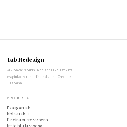
Tab Redesign
Klik bakarrarekin leiho anitzeko zatiketa
eraginkorrerako diseinatutako Chrome
luzapena.
PRODUKTU
Ezaugarriak
Nola erabili
Diseinu aurrezarpena
Instalatu luzapenak