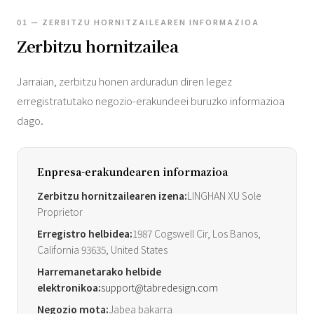
01 — ZERBITZU HORNITZAILEAREN INFORMAZIOA
Zerbitzu hornitzailea
Jarraian, zerbitzu honen arduradun diren legez
erregistratutako negozio-erakundeei buruzko informazioa
dago.
Enpresa-erakundearen informazioa
Zerbitzu hornitzailearen izena:
LINGHAN XU Sole
Proprietor
Erregistro helbidea:
1987 Cogswell Cir, Los Banos,
California 93635, United States
Harremanetarako helbide
elektronikoa:
support@tabredesign.com
Negozio mota:
Jabea bakarra