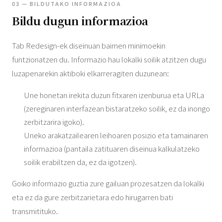
03 — BILDUTAKO INFORMAZIOA
Bildu dugun informazioa
Tab Redesign-ek diseinuan baimen minimoekin
funtzionatzen du. Informazio hau lokalki soilik atzitzen dugu
luzapenarekin aktiboki elkarreragiten duzunean:
Une honetan irekita duzun fitxaren izenburua eta URLa
(zereginaren interfazean bistaratzeko soilik, ez da inongo
zerbitzarira igoko).
Uneko arakatzailearen leihoaren posizio eta tamainaren
informazioa (pantaila zatituaren diseinua kalkulatzeko
soilik erabiltzen da, ez da igotzen).
Goiko informazio guztia zure gailuan prozesatzen da lokalki
eta ez da gure zerbitzarietara edo hirugarren bati
transmitituko.