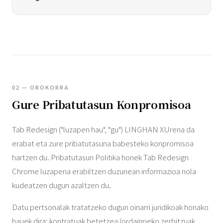
02 — OROKORRA
Gure Pribatutasun Konpromisoa
Tab Redesign ("luzapen hau", "gu") LINGHAN XUrena da
erabat eta zure pribatutasuna babesteko konpromisoa
hartzen du. Pribatutasun Politika honek Tab Redesign
Chrome luzapena erabiltzen duzunean informazioa nola
kudeatzen dugun azaltzen du.
Datu pertsonalak tratatzeko dugun oinarri juridikoak honako
hauek dira: kontratuak betetzea (ordainpeko zerbitzuak