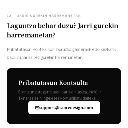
12 — JARRI GUREKIN HARREMANETAN
Laguntza behar duzu? Jarri gurekin
harremanetan?
Pribatutasun Politika honi buruzko galderarik edo kezkarik
baduzu, jar zaitez gurekin harremanetan.
Pribatutasun Kontsulta
Erantzun astegun baten barruan (astegunak) •
Txineraz zein ingelesez komunikatu daiteke
support@tabredesign.com