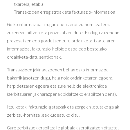
txartela, etab.)
Transakzioen erregistroak eta fakturazio-informazioa
Goiko informazioa hirugarrenen zerbitzu-hornitzaileek
zuzenean biltzen eta prozesatzen dute. Ez dugu zuzenean
prozesatzen edo gordetzen zure ordainketa-txartelaren
informazioa, fakturazio-helbide osoa edo bestelako
ordainketa-datu sentikorrak.
Transakzioen jakinarazpenen beharrezko informazioa
bakarrik jasotzen dugu, hala nola ordainketaren egoera,
harpidetzaren egoera eta zure helbide elektronikoa
(zerbitzuaren jakinarazpenak bidaltzeko erabiltzen dena).
Itzulketak, fakturazio-gatazkak eta zergekin lotutako gaiak
zerbitzu-hornitzaileak kudeatuko ditu.
Gure zerbitzuek erabiltzaile globalak zerbitzatzen dituzte,