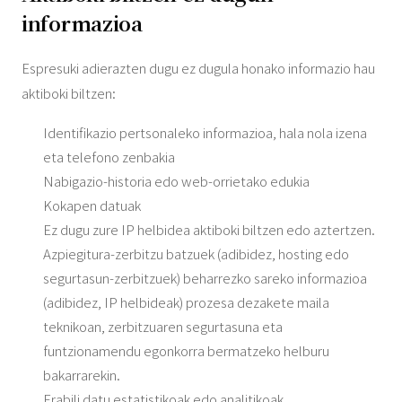
informazioa
Espresuki adierazten dugu ez dugula honako informazio hau
aktiboki biltzen:
Identifikazio pertsonaleko informazioa, hala nola izena
eta telefono zenbakia
Nabigazio-historia edo web-orrietako edukia
Kokapen datuak
Ez dugu zure IP helbidea aktiboki biltzen edo aztertzen.
Azpiegitura-zerbitzu batzuek (adibidez, hosting edo
segurtasun-zerbitzuek) beharrezko sareko informazioa
(adibidez, IP helbideak) prozesa dezakete maila
teknikoan, zerbitzuaren segurtasuna eta
funtzionamendu egonkorra bermatzeko helburu
bakarrarekin.
Erabili datu estatistikoak edo analitikoak