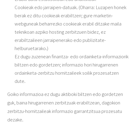
Cookieak edo jarraipen-datuak. (Oharra: Luzapen honek
berak ez ditu cookieak erabiltzen; gure marketin-
webguneak beharrezko cookieak erabil ditzake maila
teknikoan azpiko hosting zerbitzuen bidez, ez
erabiltzaileen jarraipenerako edo publizitate-
helburuetarako.)
Ez dugu zuzenean finantza- edo ordainketa-informaziorik
biltzen edo gordetzen; informazio hori hirugarrenen
ordainketa-zerbitzu hornitzaileek soilik prozesatzen
dute.
Goiko informazioa ez dugu aktiboki biltzen edo gordetzen
guk, baina hirugarrenen zerbitzuak erabiltzean, dagokion
zerbitzu-hornitzaileak informazio garrantzitsua prozesatu
dezake.