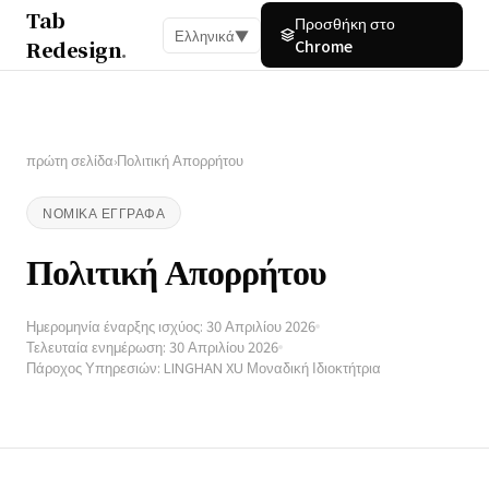
Tab
Προσθήκη στο
Ελληνικά
▼
Redesign
.
Chrome
πρώτη σελίδα
Πολιτική Απορρήτου
›
ΝΟΜΙΚΆ ΈΓΓΡΑΦΑ
Πολιτική Απορρήτου
Ημερομηνία έναρξης ισχύος: 30 Απριλίου 2026
Τελευταία ενημέρωση: 30 Απριλίου 2026
Πάροχος Υπηρεσιών: LINGHAN XU Μοναδική Ιδιοκτήτρια