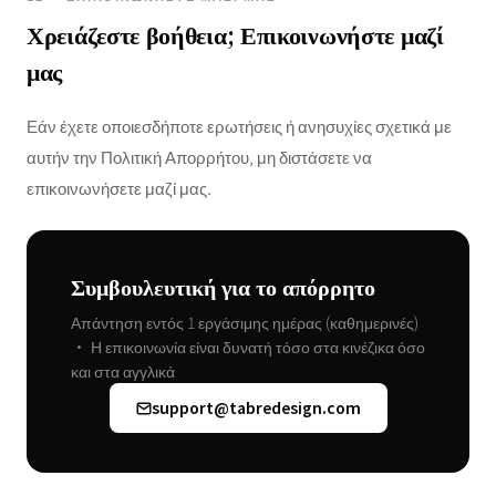
Χρειάζεστε βοήθεια; Επικοινωνήστε μαζί
μας
Εάν έχετε οποιεσδήποτε ερωτήσεις ή ανησυχίες σχετικά με
αυτήν την Πολιτική Απορρήτου, μη διστάσετε να
επικοινωνήσετε μαζί μας.
Συμβουλευτική για το απόρρητο
Απάντηση εντός 1 εργάσιμης ημέρας (καθημερινές)
• Η επικοινωνία είναι δυνατή τόσο στα κινέζικα όσο
και στα αγγλικά
support@tabredesign.com