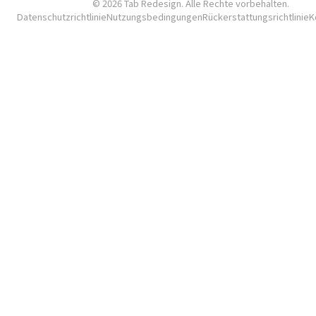
© 2026 Tab Redesign. Alle Rechte vorbehalten.
Datenschutzrichtlinie
Nutzungsbedingungen
Rückerstattungsrichtlinie
K