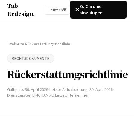
Tab
Zu Chrome
Deutsch
▼
Redesign
.
hinzufügen
Titelseite
Rückerstattungsrichtlinie
›
RECHTSDOKUMENTE
Rückerstattungsrichtlinie
Gültig ab: 30. April 2026
Letzte Aktualisierung: 30. April 2026
Dienstleister: LINGHAN XU Einzelunternehmer