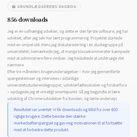
📖 GRUNDLÆGGERENS DAGBOG
856 downloads
Jeg er en uafhængig udvikler, og dette er den første software, jeg har
udviklet, efter jeg selv har lært programmering. Projektet startede
med en simpel idé: Mens jeg diskuterede ting i en studiegruppe på
universitetet, bemærkede jeg, at mange klassekammerater kæmpede
med at administrere flere vinduer. Jeg besluttede at undersøge det
nærmere.
Efter tre måneders brugerundersøgelser – hvor jeg gennemførte
spørgeskemaer og interviews i adskillige
universitetsstuderendegrupper, udviklerfællesskaber og forskerfora
– opdagede jeg et virkeligt smertepunkt. Så jeg begyndte at lære
udvikling af Chrome-udvidelser fra bunden, og lærte undervejs.
Resultatet var uventet: Vi fik downloads og tillid fra over 800
rigtige brugere. Dette beviste den stærke
markedsefterspørgsel og gav mig motivationen til at fortsætte
med at forbedre dette produkt.