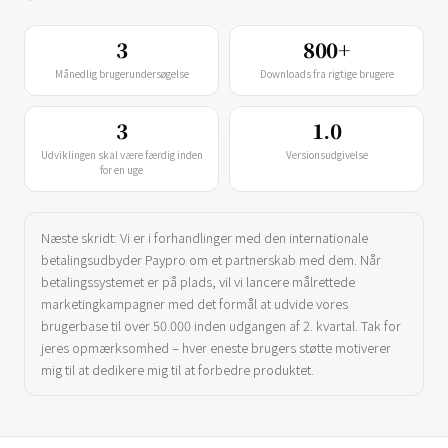
3
800+
Månedlig brugerundersøgelse
Downloads fra rigtige brugere
3
1.0
Udviklingen skal være færdig inden
Versionsudgivelse
for en uge
Næste skridt: Vi er i forhandlinger med den internationale
betalingsudbyder Paypro om et partnerskab med dem. Når
betalingssystemet er på plads, vil vi lancere målrettede
marketingkampagner med det formål at udvide vores
brugerbase til over 50.000 inden udgangen af ​​2. kvartal. Tak for
jeres opmærksomhed – hver eneste brugers støtte motiverer
mig til at dedikere mig til at forbedre produktet.