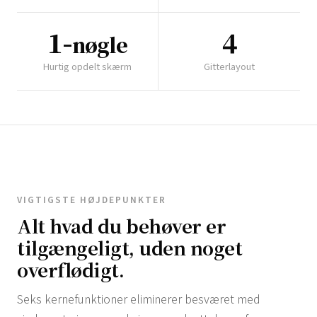
1-
4
nøgle
Hurtig opdelt skærm
Gitterlayout
VIGTIGSTE HØJDEPUNKTER
Alt hvad du behøver er
tilgængeligt, uden noget
overflødigt.
Seks kernefunktioner eliminerer besværet med