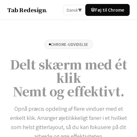
Tab Redesign
.
Føj til Chrome
Dansk
▼
CHROME-UDVIDELSE
Delt skærm med ét
klik
Nemt og effektivt
.
Opnå præcis opdeling af flere vinduer med et
enkelt klik. Arranger øjeblikkeligt faner i et hvilket
som helst gitterlayout, så du kan fokusere på dit
arbejde og øge effektiviteten.