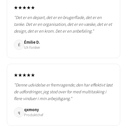
★★★★★
"Det er en depart, det er en brugerflade, det er en
tanke. Det er en organisation, det er en væske, det er et
design, det er en krom. Det er en anbefaling."
Émilie D.
É
UX-forsker
★★★★★
"Denne udvidelse er fremragende; den har effektivt løst
de udfordringer, jeg stod over for med multitasking i
flere vinduer i min arbejdsgang."
qxmony
q
Produktchef