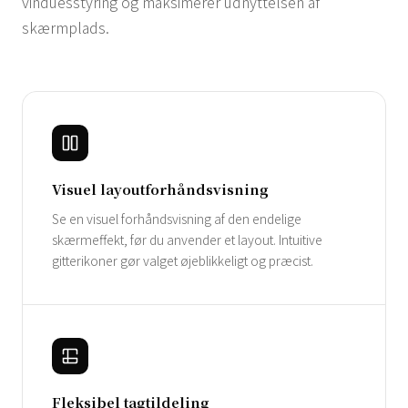
vinduesstyring og maksimerer udnyttelsen af ​​
skærmplads.
Visuel layoutforhåndsvisning
Se en visuel forhåndsvisning af den endelige
skærmeffekt, før du anvender et layout. Intuitive
gitterikoner gør valget øjeblikkeligt og præcist.
Fleksibel tagtildeling