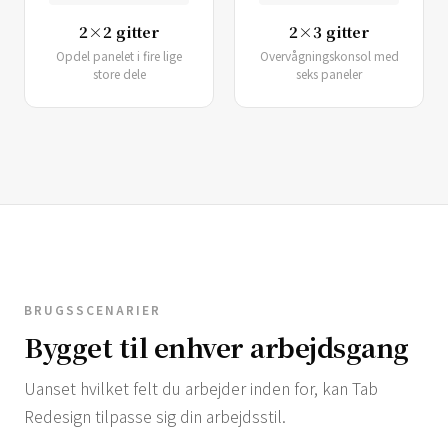
2×2 gitter
2×3 gitter
Opdel panelet i fire lige
Overvågningskonsol med
store dele
seks paneler
BRUGSSCENARIER
Bygget til enhver arbejdsgang
Uanset hvilket felt du arbejder inden for, kan Tab
Redesign tilpasse sig din arbejdsstil.