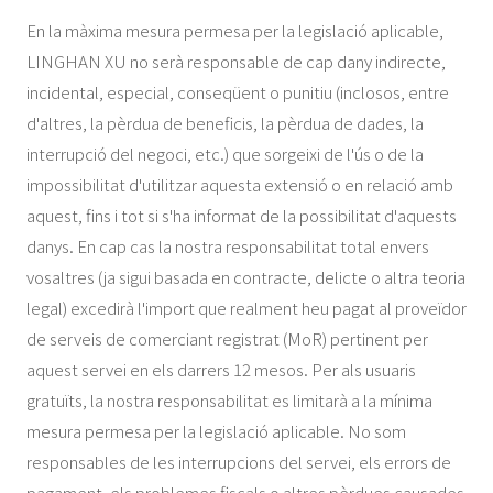
En la màxima mesura permesa per la legislació aplicable,
LINGHAN XU no serà responsable de cap dany indirecte,
incidental, especial, conseqüent o punitiu (inclosos, entre
d'altres, la pèrdua de beneficis, la pèrdua de dades, la
interrupció del negoci, etc.) que sorgeixi de l'ús o de la
impossibilitat d'utilitzar aquesta extensió o en relació amb
aquest, fins i tot si s'ha informat de la possibilitat d'aquests
danys. En cap cas la nostra responsabilitat total envers
vosaltres (ja sigui basada en contracte, delicte o altra teoria
legal) excedirà l'import que realment heu pagat al proveïdor
de serveis de comerciant registrat (MoR) pertinent per
aquest servei en els darrers 12 mesos. Per als usuaris
gratuïts, la nostra responsabilitat es limitarà a la mínima
mesura permesa per la legislació aplicable. No som
responsables de les interrupcions del servei, els errors de
pagament, els problemes fiscals o altres pèrdues causades