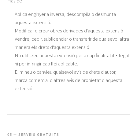
Has de
Aplica enginyeria inversa, descompila o desmunta
aquesta extensió.
Modificar o crear obres derivades d'aquesta extensió
Vendre, cedir, sublicenciar o transferir de qualsevol altra
manera els drets d'aquesta extensió
No utilitzeu aquesta extensió per a cap finalitat il·legal
ni per infringir cap llei aplicable.
Elimineu o canvieu qualsevol avís de drets d'autor,
marca comercial o altres avís de propietat d'aquesta
extensió.
05 — SERVEIS GRATUÏTS