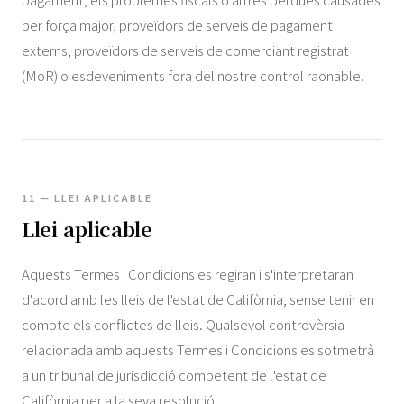
per força major, proveïdors de serveis de pagament
externs, proveïdors de serveis de comerciant registrat
(MoR) o esdeveniments fora del nostre control raonable.
11 — LLEI APLICABLE
Llei aplicable
Aquests Termes i Condicions es regiran i s'interpretaran
d'acord amb les lleis de l'estat de Califòrnia, sense tenir en
compte els conflictes de lleis. Qualsevol controvèrsia
relacionada amb aquests Termes i Condicions es sotmetrà
a un tribunal de jurisdicció competent de l'estat de
Califòrnia per a la seva resolució.