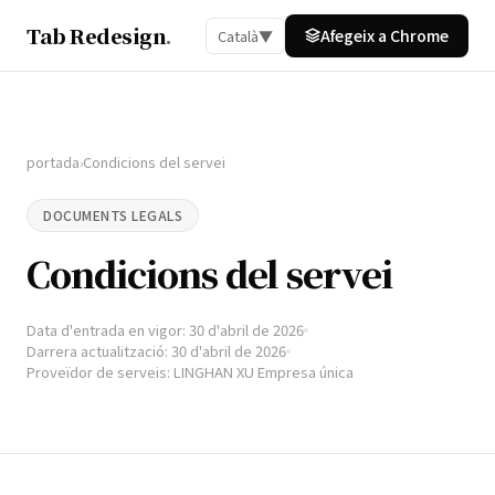
Tab Redesign
.
Afegeix a Chrome
Català
▼
portada
Condicions del servei
›
DOCUMENTS LEGALS
Condicions del servei
Data d'entrada en vigor: 30 d'abril de 2026
Darrera actualització: 30 d'abril de 2026
Proveïdor de serveis: LINGHAN XU Empresa única