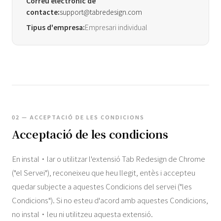
Correu electrònic de
contacte:
support@tabredesign.com
Tipus d'empresa:
Empresari individual
02 — ACCEPTACIÓ DE LES CONDICIONS
Acceptació de les condicions
En instal·lar o utilitzar l'extensió Tab Redesign de Chrome
("el Servei"), reconeixeu que heu llegit, entès i accepteu
quedar subjecte a aquestes Condicions del servei ("les
Condicions"). Si no esteu d'acord amb aquestes Condicions,
no instal·leu ni utilitzeu aquesta extensió.