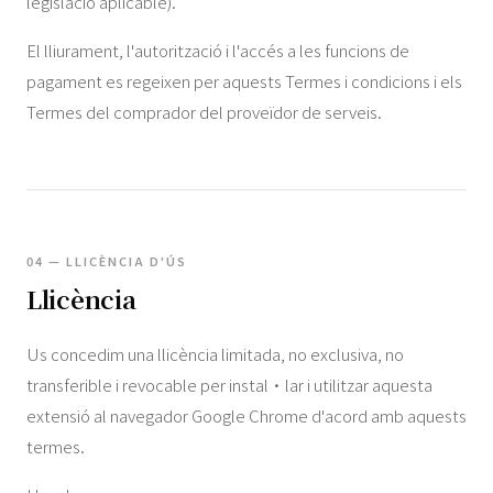
legislació aplicable).
El lliurament, l'autorització i l'accés a les funcions de
pagament es regeixen per aquests Termes i condicions i els
Termes del comprador del proveïdor de serveis.
04 — LLICÈNCIA D'ÚS
Llicència
Us concedim una llicència limitada, no exclusiva, no
transferible i revocable per instal·lar i utilitzar aquesta
extensió al navegador Google Chrome d'acord amb aquests
termes.