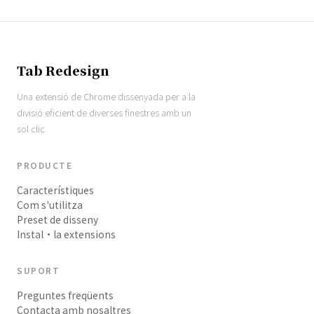
Tab Redesign
Una extensió de Chrome dissenyada per a la
divisió eficient de diverses finestres amb un
sol clic.
PRODUCTE
Característiques
Com s'utilitza
Preset de disseny
Instal·la extensions
SUPORT
Preguntes freqüents
Contacta amb nosaltres