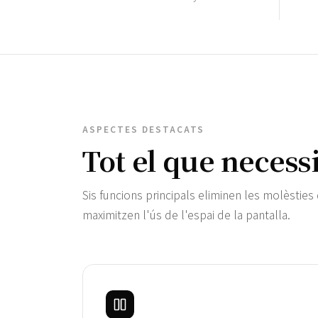
ASPECTES DESTACATS
Tot el que necess
Sis funcions principals eliminen les molèsties 
maximitzen l'ús de l'espai de la pantalla.