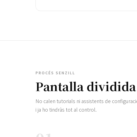
PROCÉS SENZILL
Pantalla dividida
No calen tutorials ni assistents de configurac
i ja ho tindràs tot al control.