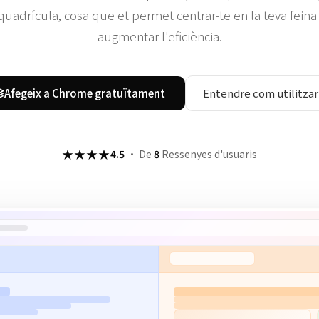
quadrícula, cosa que et permet centrar-te en la teva feina 
augmentar l'eficiència.
Afegeix a Chrome gratuïtament
Entendre com utilitzar
★★★★
4.5
·
De
8
Ressenyes d'usuaris