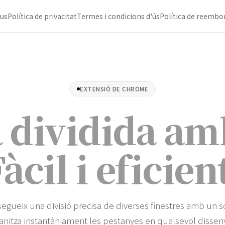
us
Política de privacitat
Termes i condicions d'ús
Política de reemb
EXTENSIÓ DE CHROME
 dividida am
àcil i eficien
egueix una divisió precisa de diverses finestres amb un sol
anitza instantàniament les pestanyes en qualsevol dissen