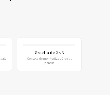
Graella de 2×3
guals
Consola de monitorització de sis
panells