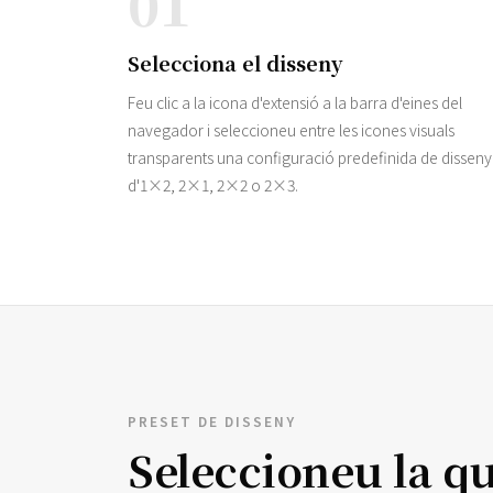
01
Selecciona el disseny
Feu clic a la icona d'extensió a la barra d'eines del
navegador i seleccioneu entre les icones visuals
transparents una configuració predefinida de disseny
d'1×2, 2×1, 2×2 o 2×3.
PRESET DE DISSENY
Seleccioneu la qu