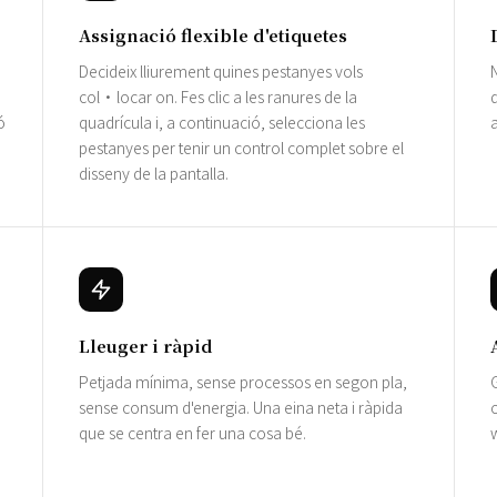
Assignació flexible d'etiquetes
Decideix lliurement quines pestanyes vols
N
col·locar on. Fes clic a les ranures de la
d
ó
quadrícula i, a continuació, selecciona les
a
pestanyes per tenir un control complet sobre el
disseny de la pantalla.
Lleuger i ràpid
Petjada mínima, sense processos en segon pla,
G
sense consum d'energia. Una eina neta i ràpida
c
que se centra en fer una cosa bé.