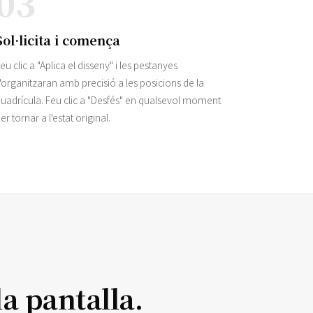
03
Sol·licita i comença
eu clic a "Aplica el disseny" i les pestanyes
'organitzaran amb precisió a les posicions de la
uadrícula. Feu clic a "Desfés" en qualsevol moment
er tornar a l'estat original.
a pantalla.