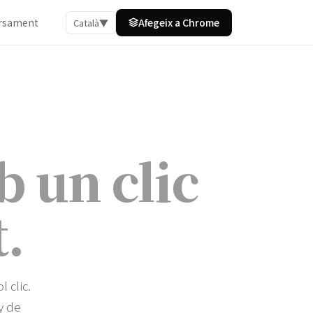
orsament
Afegeix a Chrome
Català
▼
b un clic
t
.
 clic.
y de