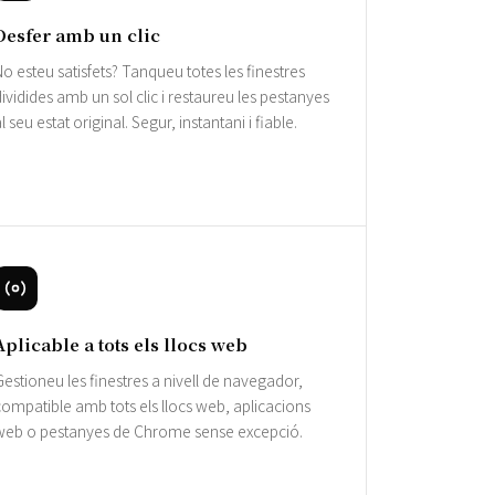
Desfer amb un clic
o esteu satisfets? Tanqueu totes les finestres
ividides amb un sol clic i restaureu les pestanyes
l seu estat original. Segur, instantani i fiable.
Aplicable a tots els llocs web
estioneu les finestres a nivell de navegador,
ompatible amb tots els llocs web, aplicacions
web o pestanyes de Chrome sense excepció.