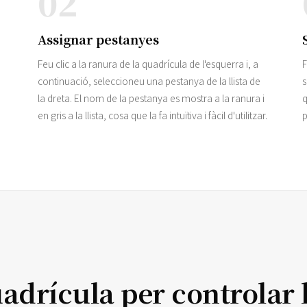
02
Assignar pestanyes
Feu clic a la ranura de la quadrícula de l'esquerra i, a
F
continuació, seleccioneu una pestanya de la llista de
s
la dreta. El nom de la pestanya es mostra a la ranura i
q
en gris a la llista, cosa que la fa intuïtiva i fàcil d'utilitzar.
p
adrícula per controlar l