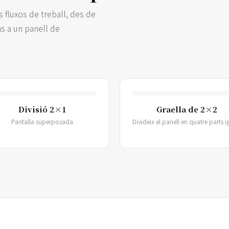
 fluxos de treball, des de
s a un panell de
Divisió 2×1
Graella de 2×2
Pantalla superposada
Divideix el panell en quatre parts i