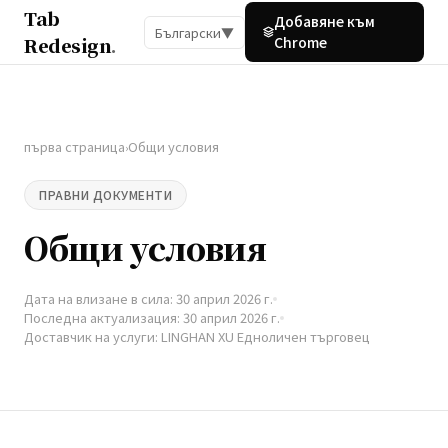
Tab
Добавяне към
Български
▼
Redesign
.
Chrome
първа страница
Общи условия
›
ПРАВНИ ДОКУМЕНТИ
Общи условия
Дата на влизане в сила: 30 април 2026 г.
Последна актуализация: 30 април 2026 г.
Доставчик на услуги: LINGHAN XU Едноличен търговец