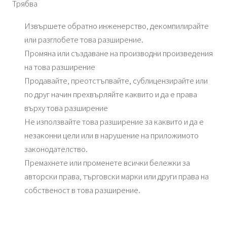
Трябва
Извършете обратно инженерство, декомпилирайте
или разглобете това разширение.
Промяна или създаване на производни произведения
на това разширение
Продавайте, преотстъпвайте, сублицензирайте или
по друг начин прехвърляйте каквито и да е права
върху това разширение
Не използвайте това разширение за каквито и да е
незаконни цели или в нарушение на приложимото
законодателство.
Премахнете или променете всички бележки за
авторски права, търговски марки или други права на
собственост в това разширение.