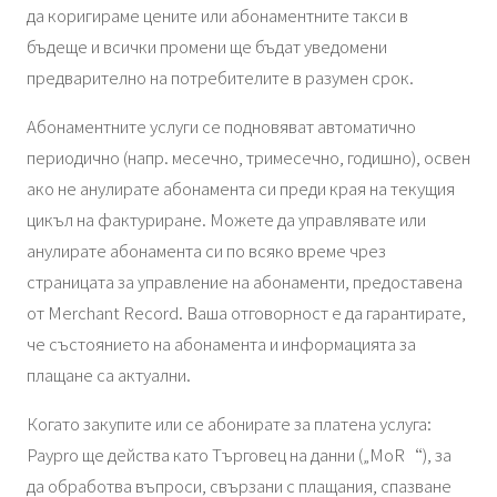
да коригираме цените или абонаментните такси в
бъдеще и всички промени ще бъдат уведомени
предварително на потребителите в разумен срок.
Абонаментните услуги се подновяват автоматично
периодично (напр. месечно, тримесечно, годишно), освен
ако не анулирате абонамента си преди края на текущия
цикъл на фактуриране. Можете да управлявате или
анулирате абонамента си по всяко време чрез
страницата за управление на абонаменти, предоставена
от Merchant Record. Ваша отговорност е да гарантирате,
че състоянието на абонамента и информацията за
плащане са актуални.
Когато закупите или се абонирате за платена услуга:
Paypro ще действа като Търговец на данни („MoR“), за
да обработва въпроси, свързани с плащания, спазване