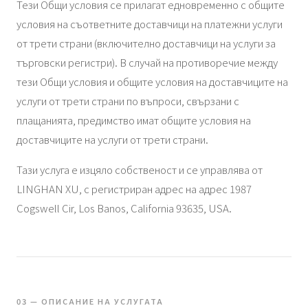
Тези Общи условия се прилагат едновременно с общите
условия на съответните доставчици на платежни услуги
от трети страни (включително доставчици на услуги за
търговски регистри). В случай на противоречие между
тези Общи условия и общите условия на доставчиците на
услуги от трети страни по въпроси, свързани с
плащанията, предимство имат общите условия на
доставчиците на услуги от трети страни.
Тази услуга е изцяло собственост и се управлява от
LINGHAN XU, с регистриран адрес на адрес 1987
Cogswell Cir, Los Banos, California 93635, USA.
03 — ОПИСАНИЕ НА УСЛУГАТА