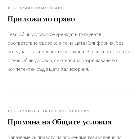
11 — ПРИЛОЖИМО ПРАВО
Приложимо право
Тези Общи условия се уреждат и тълкуват в
съответствие със законите на щата Калифорния, без
оглед на стълкновението на закони. Всеки спор, свързан
с тези Общи условия, се отнася за разрешаване до
компетентен съд в щата Калифорния.
12 — ПРОМЯНА НА ОБЩИТЕ УСЛОВИЯ
Промяна на Общите условия
Запазваме си правото да променяме тези условия по