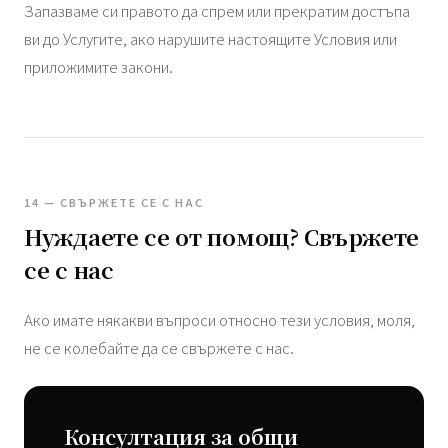
Запазваме си правото да спрем или прекратим достъпа
ви до Услугите, ако нарушите настоящите Условия или
приложимите закони.
14 — СВЪРЖЕТЕ СЕ С НАС
Нуждаете се от помощ? Свържете
се с нас
Ако имате някакви въпроси относно тези условия, моля,
не се колебайте да се свържете с нас.
Консултация за общи