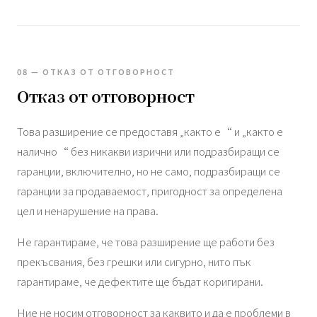
08 — ОТКАЗ ОТ ОТГОВОРНОСТ
Отказ от отговорност
Това разширение се предоставя „както е“ и „както е
налично“ без никакви изрични или подразбиращи се
гаранции, включително, но не само, подразбиращи се
гаранции за продаваемост, пригодност за определена
цел и ненарушение на права.
Не гарантираме, че това разширение ще работи без
прекъсвания, без грешки или сигурно, нито пък
гарантираме, че дефектите ще бъдат коригирани.
Ние не носим отговорност за каквито и да е проблеми в