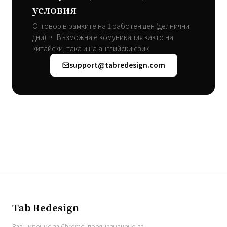
условия
Отговор в рамките на 1 работен ден (делнични
дни) • Възможна е комуникация както на
китайски, така и на английски език
support@tabredesign.com
Tab Redesign
Разширение за Chrome, предназначено за