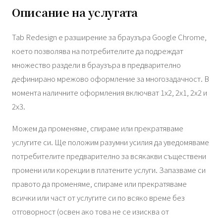
Описание на услугата
Tab Redesign е разширение за браузъра Google Chrome,
което позволява на потребителите да подреждат
множество раздели в браузъра в предварително
дефинирано мрежово оформление за многозадачност. В
момента наличните оформления включват 1x2, 2x1, 2x2 и
2x3.
Можем да променяме, спираме или прекратяваме
услугите си. Ще положим разумни усилия да уведомяваме
потребителите предварително за всякакви съществени
промени или корекции в платените услуги. Запазваме си
правото да променяме, спираме или прекратяваме
всички или част от услугите си по всяко време без
отговорност (освен ако това не се изисква от