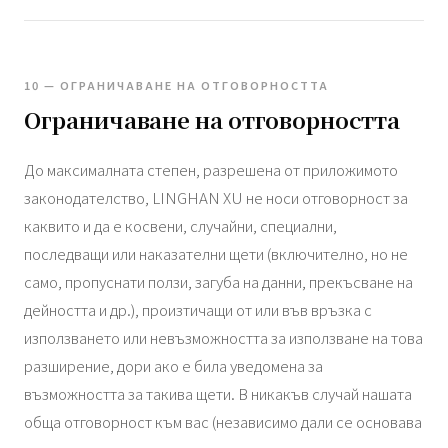
10 — ОГРАНИЧАВАНЕ НА ОТГОВОРНОСТТА
Ограничаване на отговорността
До максималната степен, разрешена от приложимото
законодателство, LINGHAN XU не носи отговорност за
каквито и да е косвени, случайни, специални,
последващи или наказателни щети (включително, но не
само, пропуснати ползи, загуба на данни, прекъсване на
дейността и др.), произтичащи от или във връзка с
използването или невъзможността за използване на това
разширение, дори ако е била уведомена за
възможността за такива щети. В никакъв случай нашата
обща отговорност към вас (независимо дали се основава