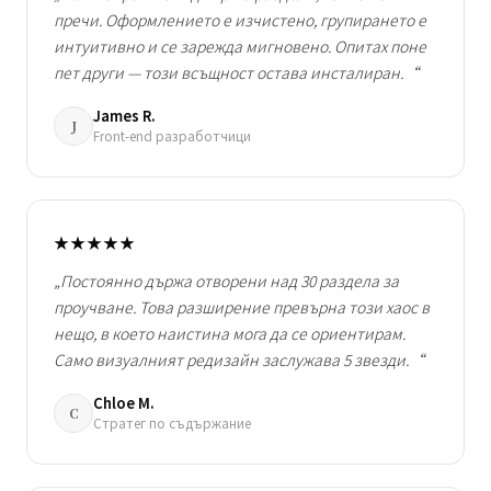
пречи. Оформлението е изчистено, групирането е
интуитивно и се зарежда мигновено. Опитах поне
пет други — този всъщност остава инсталиран.“
James R.
J
Front-end разработчици
★★★★★
„Постоянно държа отворени над 30 раздела за
проучване. Това разширение превърна този хаос в
нещо, в което наистина мога да се ориентирам.
Само визуалният редизайн заслужава 5 звезди.“
Chloe M.
C
Стратег по съдържание