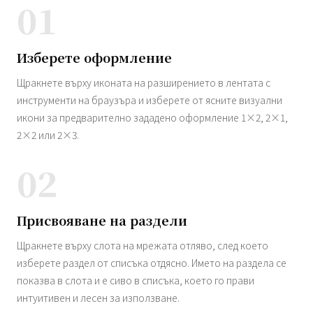
01
Изберете оформление
Щракнете върху иконата на разширението в лентата с
инструменти на браузъра и изберете от ясните визуални
икони за предварително зададено оформление 1×2, 2×1,
2×2 или 2×3.
02
Присвояване на раздели
Щракнете върху слота на мрежата отляво, след което
изберете раздел от списъка отдясно. Името на раздела се
показва в слота и е сиво в списъка, което го прави
интуитивен и лесен за използване.