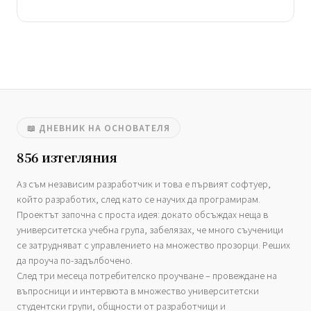
📖 ДНЕВНИК НА ОСНОВАТЕЛЯ
856 изтегляния
Аз съм независим разработчик и това е първият софтуер,
който разработих, след като се научих да програмирам.
Проектът започна с проста идея: докато обсъждах неща в
университетска учебна група, забелязах, че много съученици
се затрудняват с управлението на множество прозорци. Реших
да проуча по-задълбочено.
След три месеца потребителско проучване – провеждане на
въпросници и интервюта в множество университетски
студентски групи, общности от разработчици и