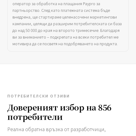
оператор за обработка на плащания Paypro за
партньорство. След като платежната система бъде
внедрена, ще стартираме целенасочени маркетингови
кампании, целящи да разширим потребителската си база
до над 50 000 до края на второто тримесечие. Благодаря
ви за вниманието – подкрепата на всеки потребител ме
мотивира да се посветя на подобряването на продукта.
ПОТРЕБИТЕЛСКИ ОТЗИВИ
Довереният избор на 856
потребители
Реална обратна връзка от разработчици,