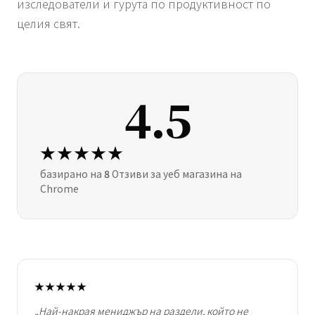
изследователи и гурута по продуктивност по
целия свят.
4.5
★★★★★
базирано на
8
Отзиви за уеб магазина на
Chrome
★★★★★
„Най-накрая мениджър на раздели, който не