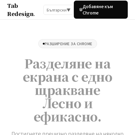
Tab
Добавяне към
Български
▼
Redesign
.
Chrome
РАЗШИРЕНИЕ ЗА CHROME
Разделяне на
екрана с едно
щракване
Лесно и
ефикасно
.
Постигнете прецизно разделяне на няколко