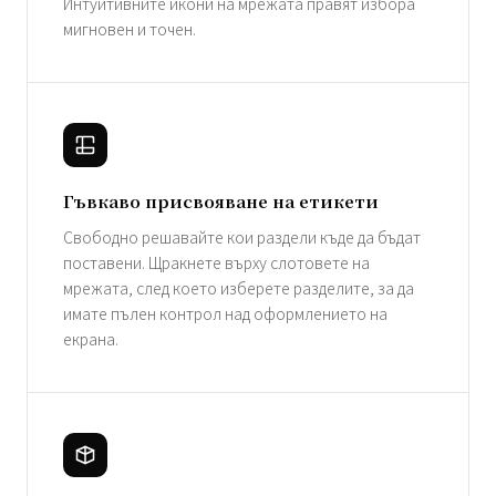
Интуитивните икони на мрежата правят избора
мигновен и точен.
Гъвкаво присвояване на етикети
Свободно решавайте кои раздели къде да бъдат
поставени. Щракнете върху слотовете на
мрежата, след което изберете разделите, за да
имате пълен контрол над оформлението на
екрана.