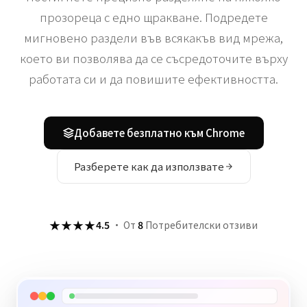
прозореца с едно щракване. Подредете
мигновено раздели във всякакъв вид мрежа,
което ви позволява да се съсредоточите върху
работата си и да повишите ефективността.
Добавете безплатно към Chrome
Разберете как да използвате
★★★★
4.5
·
От
8
Потребителски отзиви