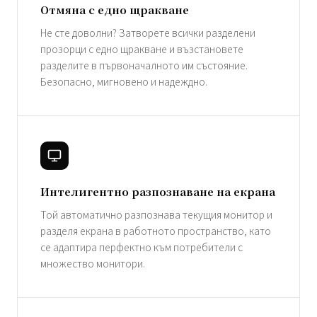
Отмяна с едно щракване
Не сте доволни? Затворете всички разделени
прозорци с едно щракване и възстановете
разделите в първоначалното им състояние.
Безопасно, мигновено и надеждно.
Интелигентно разпознаване на екрана
Той автоматично разпознава текущия монитор и
разделя екрана в работното пространство, като
се адаптира перфектно към потребители с
множество монитори.