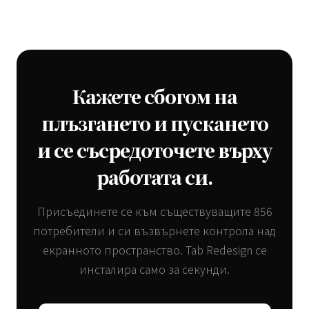
Кажете сбогом на
плъзгането и пускането
и се съсредоточете върху
работата си.
Присъединете се към съществуващите 856
потребители и си възвърнете контрола над
екранното пространство. Tab Redesign се
инсталира само за секунди.