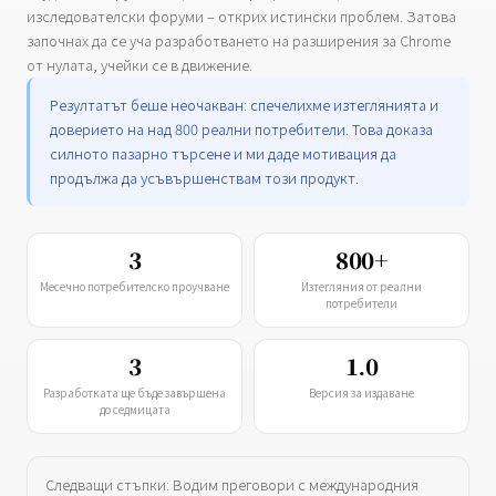
изследователски форуми – открих истински проблем. Затова
започнах да се уча разработването на разширения за Chrome
от нулата, учейки се в движение.
Резултатът беше неочакван: спечелихме изтеглянията и
доверието на над 800 реални потребители. Това доказа
силното пазарно търсене и ми даде мотивация да
продължа да усъвършенствам този продукт.
3
800+
Месечно потребителско проучване
Изтегляния от реални
потребители
3
1.0
Разработката ще бъде завършена
Версия за издаване
до седмицата
Следващи стъпки: Водим преговори с международния