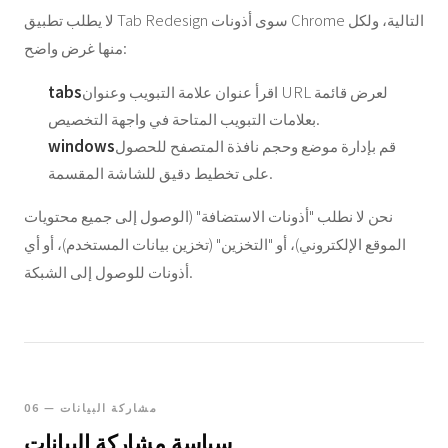
لا يطلب تطبيق Tab Redesign سوى أذونات Chrome التالية، ولكل
منها غرض واضح:
اقرأ عنوان علامة التبويب وعنوان URL لعرض قائمة
tabs
بعلامات التبويب المتاحة في واجهة التخصيص.
قم بإدارة موضع وحجم نافذة المتصفح للحصول
windows
على تخطيط دقيق للشاشة المقسمة.
نحن لا نطلب "أذونات الاستضافة" (الوصول إلى جميع محتويات
الموقع الإلكتروني)، أو "التخزين" (تخزين بيانات المستخدم)، أو أي
أذونات للوصول إلى الشبكة.
06 — مشاركة البيانات
سياسة مشاركة البيانات