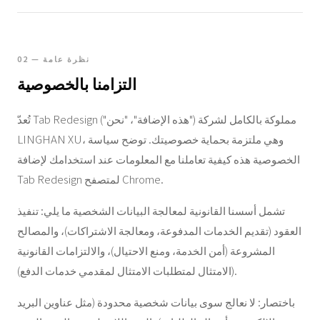
02 — نظرة عامة
التزامنا بالخصوصية
تُعدّ Tab Redesign ("هذه الإضافة"، "نحن") مملوكة بالكامل لشركة
LINGHAN XU، وهي ملتزمة بحماية خصوصيتك. توضح سياسة
الخصوصية هذه كيفية تعاملنا مع المعلومات عند استخدامك لإضافة
Tab Redesign لمتصفح Chrome.
تشمل أسسنا القانونية لمعالجة البيانات الشخصية ما يلي: تنفيذ
العقود (تقديم الخدمات المدفوعة، ومعالجة الاشتراكات)، والمصالح
المشروعة (أمن الخدمة، ومنع الاحتيال)، والالتزامات القانونية
(الامتثال لمتطلبات الامتثال لمقدمي خدمات الدفع).
باختصار: لا نعالج سوى بيانات شخصية محدودة (مثل عناوين البريد