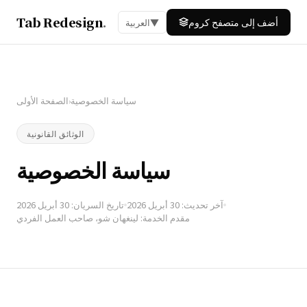
Tab Redesign
.
أضف إلى متصفح كروم
▼
العربية
سياسة الخصوصية
الصفحة الأولى
›
الوثائق القانونية
سياسة الخصوصية
آخر تحديث: 30 أبريل 2026
تاريخ السريان: 30 أبريل 2026
مقدم الخدمة: لينغهان شو، صاحب العمل الفردي