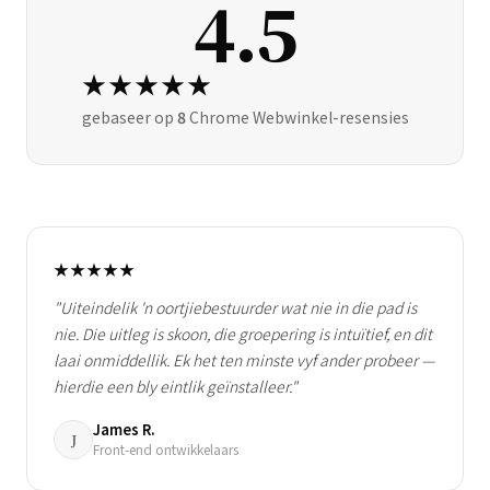
4.5
★★★★★
gebaseer op
8
Chrome Webwinkel-resensies
★★★★★
"Uiteindelik 'n oortjiebestuurder wat nie in die pad is
nie. Die uitleg is skoon, die groepering is intuïtief, en dit
laai onmiddellik. Ek het ten minste vyf ander probeer —
hierdie een bly eintlik geïnstalleer."
James R.
J
Front-end ontwikkelaars