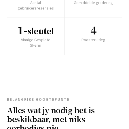
Aantal
Gemiddelde gradering
gebruikersresensies
1-
4
sleutel
Vinnige Gesplete
Roosteruitleg
Skerm
BELANGRIKE HOOGTEPUNTE
Alles wat jy nodig het is
beskikbaar, met niks
oorbodigs nie.