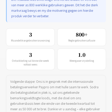
van meer as 800 werklike gebruikers gewen. Dit het die sterk
markvraag bewys en my die motivering gegee om hierdie
produk verder te verbeter.
3
800+
Maandelikse gebruikersnavorsing
Regte gebruikersaflaaie
3
1.0
Ontwikkeling sal binne die week
Weergawe-vrystelling
voltooi wees
Volgende stappe: Ons is in gesprek met die internasionale
betalingsverwerker Paypro om met hulle saam te werk. Sodra
die betalingsstelsel in plek is, sal ons geteikende
bemarkingsveldtogte loods, met die doel om ons
gebruikersbasis teen die einde van die tweede kwartaal tot
meer as 50 000 uit te brei. Dankie vir u aandag – elke gebruiker