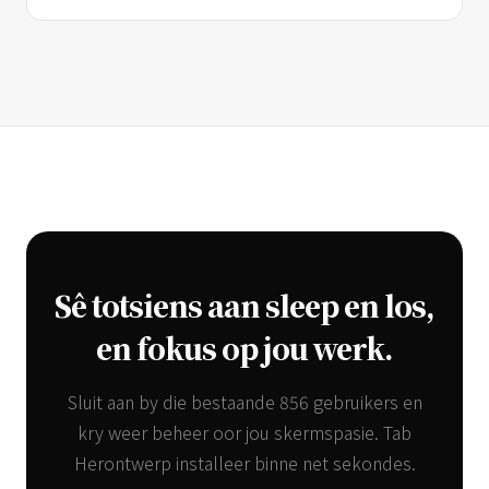
Sê totsiens aan sleep en los,
en fokus op jou werk.
Sluit aan by die bestaande 856 gebruikers en
kry weer beheer oor jou skermspasie. Tab
Herontwerp installeer binne net sekondes.