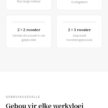
Wys langs mekaar
Oorlegskerm
2×2 rooster
2×3 rooster
Verdeel die paneel in vier
Sespaneel
gelyke dele
moniteringskonsole
GEBRUIKSGEVALLE
Gebou vir elke werkvloei