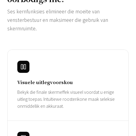
Ses kernfunksies elimineer die moeite van
vensterbestuur en maksimeer die gebruik van
skermruimte.
Visuele uitlegvoorskou
Bekyk die finale skermeffek visueel voordat u enige
uitleg toepas. Intuïtiewe roosterikone maak seleksie
onmiddellik en akkuraat.