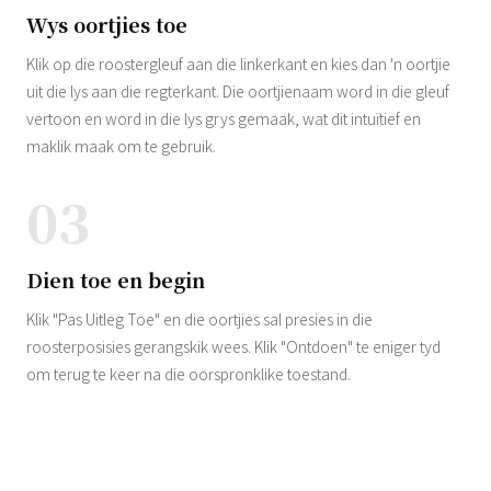
Wys oortjies toe
Klik op die roostergleuf aan die linkerkant en kies dan 'n oortjie
uit die lys aan die regterkant. Die oortjienaam word in die gleuf
vertoon en word in die lys grys gemaak, wat dit intuïtief en
maklik maak om te gebruik.
03
Dien toe en begin
Klik "Pas Uitleg Toe" en die oortjies sal presies in die
roosterposisies gerangskik wees. Klik "Ontdoen" te eniger tyd
om terug te keer na die oorspronklike toestand.