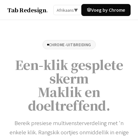
Tab Redesign
.
Voeg by Chrome
Afrikaans
▼
CHROME-UITBREIDING
Een-klik gesplete
skerm
Maklik en
doeltreffend
.
Bereik presiese multivensterverdeling met 'n
enkele klik. Rangskik oortjies onmiddellik in enige