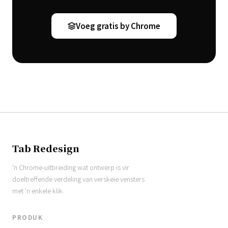
Voeg gratis by Chrome
Tab Redesign
'n Chrome-uitbreiding wat ontwerp is vir
doeltreffende verdeling van verskeie vensters
met 'n enkele klik.
PRODUK