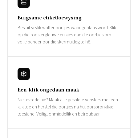
Buigsame etikettoewysing
Besluit vrylik watter oortjies waar geplaas word. Klik
op die roostergleuwe en kies dan die oortjies om
volle beheer oor die skermuitleg te hê.
Een-klik ongedaan maak
Nie tevrede nie? Maak alle gesplete vensters met een
klik toe en herstel die oortjies na hul oorspronklike
toestand. Veilig, onmiddellik en betroubaar.