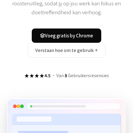
roosteruitleg, sodat jy op jou werk kan fokus en
doeltreffendheid kan verhoog.
Voeg gratis by Chrome
Verstaan ​​hoe om te gebruik
★★★★
4.5
·
Van
8
Gebruikersresensies