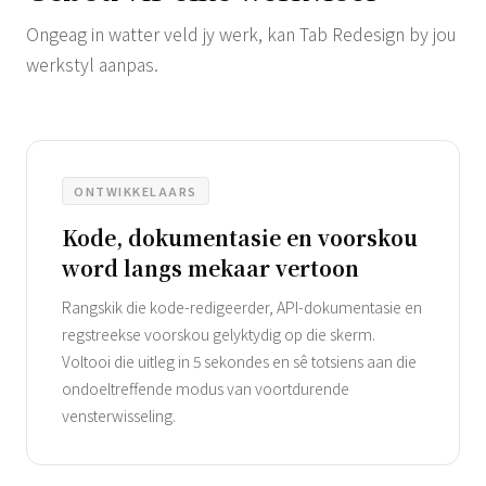
Ongeag in watter veld jy werk, kan Tab Redesign by jou
werkstyl aanpas.
ONTWIKKELAARS
Kode, dokumentasie en voorskou
word langs mekaar vertoon
Rangskik die kode-redigeerder, API-dokumentasie en
regstreekse voorskou gelyktydig op die skerm.
Voltooi die uitleg in 5 sekondes en sê totsiens aan die
ondoeltreffende modus van voortdurende
vensterwisseling.