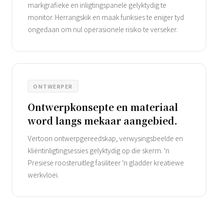
markgrafieke en inligtingspanele gelyktydig te
monitor. Herrangskik en maak funksies te eniger tyd
ongedaan om nul operasionele risiko te verseker.
ONTWERPER
Ontwerpkonsepte en materiaal
word langs mekaar aangebied.
Vertoon ontwerpgereedskap, verwysingsbeelde en
kliëntinligtingsessies gelyktydig op die skerm. 'n
Presiese roosteruitleg fasiliteer 'n gladder kreatiewe
werkvloei.