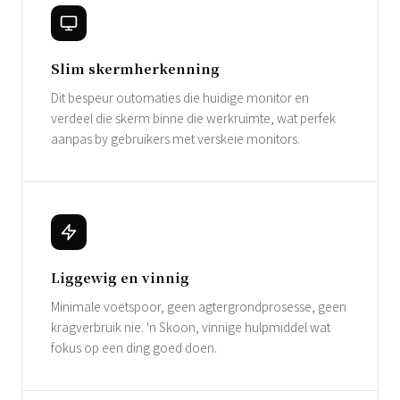
Slim skermherkenning
Dit bespeur outomaties die huidige monitor en
verdeel die skerm binne die werkruimte, wat perfek
aanpas by gebruikers met verskeie monitors.
Liggewig en vinnig
Minimale voetspoor, geen agtergrondprosesse, geen
kragverbruik nie. 'n Skoon, vinnige hulpmiddel wat
fokus op een ding goed doen.