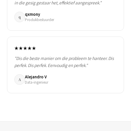
in die gesig gestaar het, effektief aangespreek."
qxmony
q
Produkbestuurder
★★★★★
"Dis die beste manier om die probleem te hanteer. Dis
perfek. Dis perfek. Eenvoudig en perfek."
Alejandro V
A
Data-ingenieur