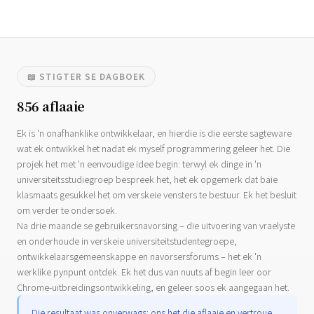
📖 STIGTER SE DAGBOEK
856 aflaaie
Ek is 'n onafhanklike ontwikkelaar, en hierdie is die eerste sagteware
wat ek ontwikkel het nadat ek myself programmering geleer het. Die
projek het met 'n eenvoudige idee begin: terwyl ek dinge in 'n
universiteitsstudiegroep bespreek het, het ek opgemerk dat baie
klasmaats gesukkel het om verskeie vensters te bestuur. Ek het besluit
om verder te ondersoek.
Na drie maande se gebruikersnavorsing – die uitvoering van vraelyste
en onderhoude in verskeie universiteitstudentegroepe,
ontwikkelaarsgemeenskappe en navorsersforums – het ek 'n
werklike pynpunt ontdek. Ek het dus van nuuts af begin leer oor
Chrome-uitbreidingsontwikkeling, en geleer soos ek aangegaan het.
Die resultaat was onverwags: ons het die aflaaie en vertroue